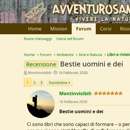
Home
Mission
Forum
Corsi
Riso
Nuovi messaggi
Cerca nel forum
Home
Forum
Ambiente
Arte e Natura
Libri e rivist
Bestie uomini e dei
Recensione
C
D
Montinvisibili
16 Febbraio 2026
r
a
1
2
3
Successiva
e
t
a
a
Montinvisibili
t
d
o
i
16 Febbraio 2026
r
I
e
n
Bestie uomini e dei
D
i
i
z
Ci sono libri che sono capaci di formare – o p
s
i
c
o