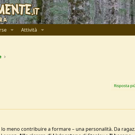
rse
Attività
e
Risposta pi
er lo meno contribuire a formare – una personalità. Da raga