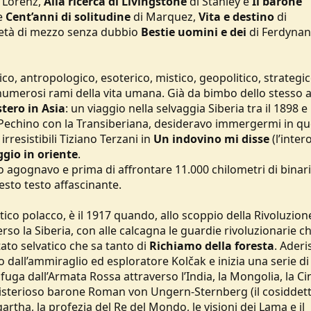
 Lorenz,
Alla ricerca di Livingstone
di Stanley e
Il barone
te
Cent’anni di solitudine
di Marquez,
Vita e destino
di
l’età di mezzo senza dubbio
Bestie uomini e dei
di Ferdyna
ico, antropologico, esoterico, mistico, geopolitico, strategic
n numerosi rami della vita umana. Già da bimbo dello stesso 
stero in Asia
: un viaggio nella selvaggia Siberia tra il 1898 e 
 a Pechino con la Transiberiana, desideravo immergermi in q
rresistibili Tiziano Terzani in
Un indovino mi disse
(l’inter
ggio in oriente
.
 agognavo e prima di affrontare 11.000 chilometri di binari
esto testo affascinante.
itico polacco, è il 1917 quando, allo scoppio della Rivoluzion
so la Siberia, con alle calcagna le guardie rivoluzionarie ch
ato selvatico che sa tanto di
Richiamo della foresta
. Aderi
o dall’ammiraglio ed esploratore Kolčak e inizia una serie di
uga dall’Armata Rossa attraverso l’India, la Mongolia, la Cin
l misterioso barone Roman von Ungern-Sternberg (il cosiddet
artha, la profezia del Re del Mondo, le visioni dei Lama e il