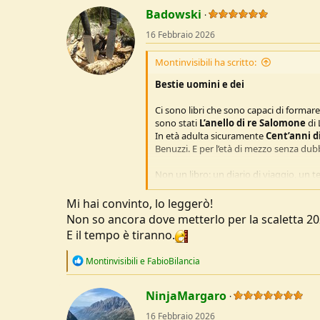
t
Badowski
i
o
16 Febbraio 2026
n
s
Montinvisibili ha scritto:
:
Bestie uomini e dei
Ci sono libri che sono capaci di formar
sono stati
L’anello di re Salomone
di 
In età adulta sicuramente
Cent’anni d
Benuzzi. E per l’età di mezzo senza du
Non un libro: un diario di viaggio, un t
avventuroso, capace di risvegliare inte
incappato nel meraviglioso
L'uomo e i
Mi hai convinto, lo leggerò!
vigilia di una traversata da Roma a Pe
Non so ancora dove metterlo per la scaletta 202
avevano aperto suggestioni irresistibili
E il tempo è tiranno.
ne
Il pellegrinaggio in oriente
.
Una bancarella mi offrì fortunosamente
R
Montinvisibili
e
FabioBilancia
mi avventurai fra le pagine di questo t
e
a
Scrittore, giornalista, chimico, esplorat
c
NinjaMargaro
Ossendowski si trova in fuga attraverso 
t
una regressione a uno stato selvatico 
16 Febbraio 2026
i