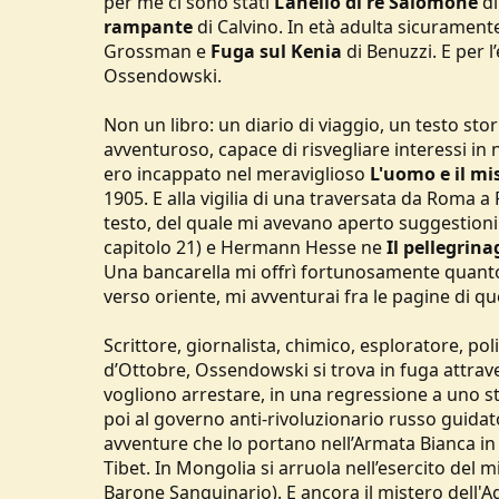
per me ci sono stati
L’anello di re Salomone
di
u
rampante
di Calvino. In età adulta sicuramen
s
Grossman e
Fuga sul Kenia
di Benuzzi. E per 
s
Ossendowski.
i
o
n
Non un libro: un diario di viaggio, un testo stor
e
avventuroso, capace di risvegliare interessi i
ero incappato nel meraviglioso
L'uomo e il mi
1905. E alla vigilia di una traversata da Roma
testo, del quale mi avevano aperto suggestioni i
capitolo 21) e Hermann Hesse ne
Il pellegrina
Una bancarella mi offrì fortunosamente quanto
verso oriente, mi avventurai fra le pagine di qu
Scrittore, giornalista, chimico, esploratore, pol
d’Ottobre, Ossendowski si trova in fuga attraver
vogliono arrestare, in una regressione a uno st
poi al governo anti-rivoluzionario russo guidat
avventure che lo portano nell’Armata Bianca in f
Tibet. In Mongolia si arruola nell’esercito de
Barone Sanguinario). E ancora il mistero dell'Ag