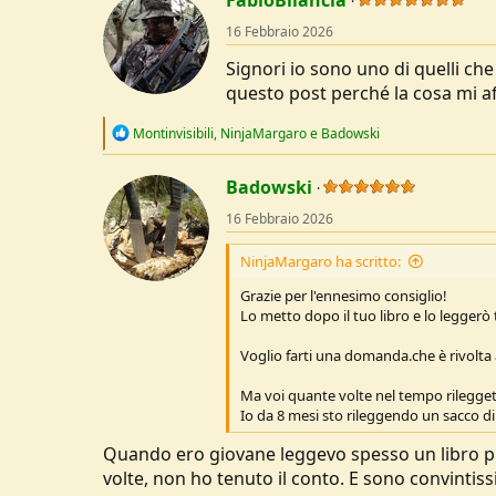
FabioBilancia
dell'Agartha, la profezia del Re del Mon
t
16 Febbraio 2026
i
dagli spazi infiniti dell’Asia Centrale.
Vedi l'allegato 275415
o
Signori io sono uno di quelli che
n
Bestie uomini e dei descrive queste epi
s
questo post perché la cosa mi affli
impero russo. Nel primo dopoguerra di
:
era considerato un nemico del popolo e 
R
Montinvisibili
,
NinjaMargaro
e
Badowski
e
“
In ogni individuo spiritualmente sano d
a
condizioni di estrema difficoltà, trasform
c
Badowski
È una prerogativa dell’uomo dalla mente e
t
forza di volontà sono destinati a soccombe
16 Febbraio 2026
i
più spaventoso della solitudine assoluta
o
in cui s’è formato. Un passo falso, un mo
n
NinjaMargaro ha scritto:
un’inevitabile distruzione. Avevo trascorso
s
:
spaventosi lottando con la forza di volon
Grazie per l'ennesimo consiglio!
costretto a osservare che le cosiddette pe
Lo metto dopo il tuo libro e lo leggerò t
del corpo che è indispensabile all’uomo ch
Natura ostile e selvaggia. È questa la vi
Voglio farti una domanda.che è rivolta anc
nello stesso tempo anime sensibili. La nat
normali condizioni di vita dell’attuale civil
Ma voi quante volte nel tempo rileggete
Ferdynand Ossendowski, Bestie uomini e dei
Io da 8 mesi sto rileggendo un sacco d
https://www.montinvisibili.it/bestie-uom
Quando ero giovane leggevo spesso un libro più 
Vedi l'allegato 275415
volte, non ho tenuto il conto. E sono convinti