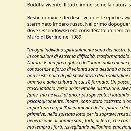
Buddha vivente. Il tutto immerso nella natura sel
Bestie uomini e dei descrive queste epiche avven
sterminato impero russo. Nel primo dopoguerra 
dove Ossendowski era considerato un nemico del
Muro di Berlino nel 1989.
“
In ogni individuo spiritualmente sano del nostro 
in condizioni di estrema difficoltà, trasformandolo i
Natura. È una prerogativa dell’uomo dalla mente e d
conoscenze e forza di volontà sono destinati a socc
non esiste nulla di più spaventoso della solitudin
umano e dalla cultura in cui s’è formato. Un passo 
trascinandolo verso un’inevitabile distruzione. Avevo
fame, ma ne vissi di ancor più spaventosi lottando c
psicologicamente. Inoltre, sono stato costretto a os
importanza a quell’allenamento dello spirito e del c
primitive, nella spietata lotta per la sopravvivenza
generazione di uomini sani, forti, di ferro, che con
ma tempra i forti, risvegliando nell’animo emozioni s