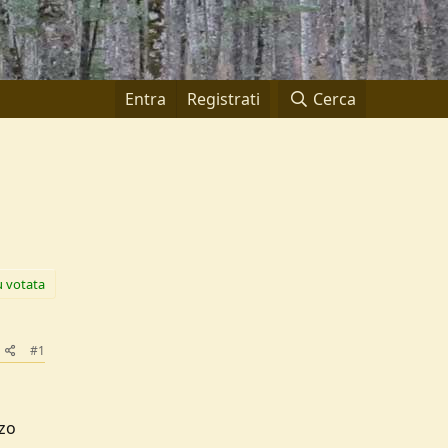
Entra
Registrati
Cerca
ù votata
#1
zzo