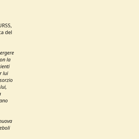
URSS,
ta del
mergere
con la
ienti
 lui
sorzio
lui,
a
vano
 nuova
eboli