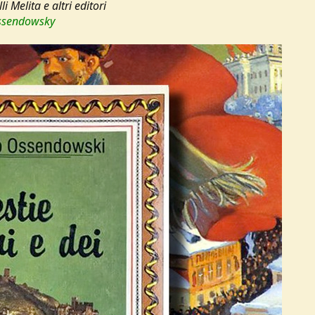
 Melita e altri editori
ossendowsky