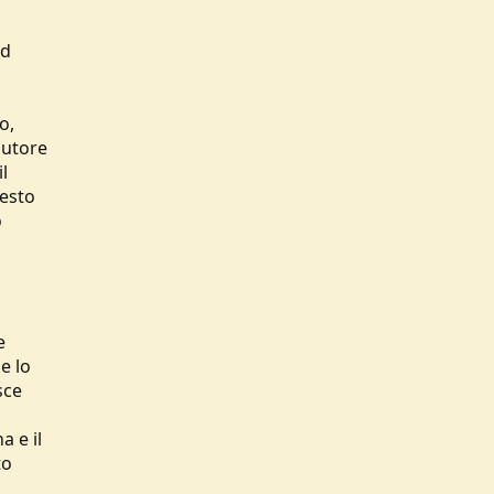
nd
o,
autore
il
uesto
o
e
e lo
sce
a e il
to