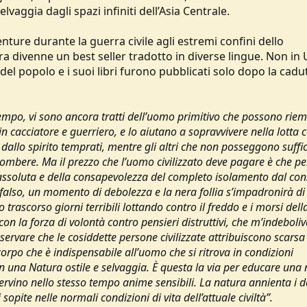
vaggia dagli spazi infiniti dell’Asia Centrale.
ture durante la guerra civile agli estremi confini dello
divenne un best seller tradotto in diverse lingue. Non in 
 popolo e i suoi libri furono pubblicati solo dopo la cadu
tempo, vi sono ancora tratti dell’uomo primitivo che possono rie
n cacciatore e guerriero, e lo aiutano a sopravvivere nella lotta 
allo spirito temprati, mentre gli altri che non posseggono suffic
ombere. Ma il prezzo che l’uomo civilizzato deve pagare è che per
e assoluta e della consapevolezza del completo isolamento dal con
falso, un momento di debolezza e la nera follia s’impadronirà di 
 trascorso giorni terribili lottando contro il freddo e i morsi dell
on la forza di volontà contro pensieri distruttivi, che m’indeboli
servare che le cosiddette persone civilizzate attribuiscono scarsa
orpo che è indispensabile all’uomo che si ritrova in condizioni
 in una Natura ostile e selvaggia. È questa la via per educare una
servino nello stesso tempo anime sensibili. La natura annienta i d
opite nelle normali condizioni di vita dell’attuale civiltà”.