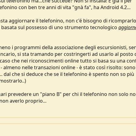
 telefonino ma...che succede? Non si installa! E già il per
elefonino con ben tre anni di vita "gnà fa", ha Android 4.2...
asta aggiornare il telefonino, non c'é bisogno di ricomprarlo
, basata sul possesso di uno strumento tecnologico
aggiorn
no i programmi della associazione degli escursionisti, se
ancario, si sta tramando per costringerti ad usarlo al posto 
o caso che nei riconoscimenti online tutto si basa su una co
 - almeno nelle transazioni online - è stato così risolto: sono
. dal che si deduce che se il telefonino è spento non so più
ostrarlo..)
gari prevedere un "piano B" per chi il telefonino non solo n
non averlo proprio...