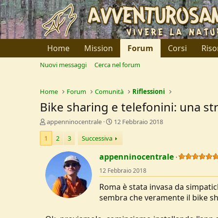
Home
Mission
Forum
Corsi
Riso
Nuovi messaggi
Cerca nel forum
Home
Forum
Comunità
Riflessioni
Bike sharing e telefonini: una st
C
D
appenninocentrale
12 Febbraio 2018
r
a
1
2
3
Successiva
e
t
a
a
appenninocentrale
t
d
o
i
12 Febbraio 2018
r
I
e
n
Roma è stata invasa da simpatiche
D
i
sembra che veramente il bike sh
i
z
s
i
c
o