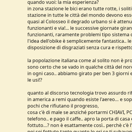
quando vuoi: la mia esperienza?
in zona stazione le bici erano tutte rotte, i soli
stazione in tutte le città del mondo devono ess
quasi al Colosseo il degrado urbano si è atten
funzionanti e via!... le successive giornate gir
funzionanti, raramente problemi tipo sistema d
l'idea dell'obike è semplicemente fantastica.. 
disposizione di disgraziati senza cura e rispett
la popolazione italiana come al solito non è pron
sono certo che se vado in qualche città del nor
in ogni caso.. abbiamo girato per ben 3 giorni
le usi!?
quanto al discorso tecnologia trovo assurdo r
in america a remi quando esiste l'aereo… e sopr
pochi che rifiutano il progresso,
cosa c'è di male se anziché portarmi CHIAVI, 
telefono.. e pago il caffe.. apro la porta di casa
fottuto…? non è esattamente così.. perchè c'è l'i
poi sei fottuto tanto quanto lo eri se ti rubavano