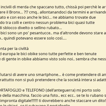
ti incivili di merda che spaccano tutto, chissà poi perchè le a
ere il Bronx… ?!? cmq.. allontanandoci da termini e arrivand
uato e con esso anche le bici… ne abbiamo trovate due
ando tra colli e centro nessun problema bici quasi tutte
i sblocco divelto o sellino rubato…
le bici sono un po' pesantucce.. ma d'altronde devono stare a
o.. quindi potevano essere solo così….
ta per la civiltà
d europa le bici obike sono tutte perfette e ben tenute
 e di gente in obike abbiamo visto solo noi.. sembra che nes
ifiutarsi di avere uno smartphone… è come pretendere di a
attutto non si può pretendere che la società intera si adatti
PORTAFOGLIO e TELEFONO (dell'anteguerra) mi porto solo
 e della macchina. faccio una foto.. ecc ecc.. se te lo rubano s
mpronta digitale!!!!!!! ti dovrebbero anche staccare un dito!.
 le chiavi.. se ti rubavano il portafoglio..