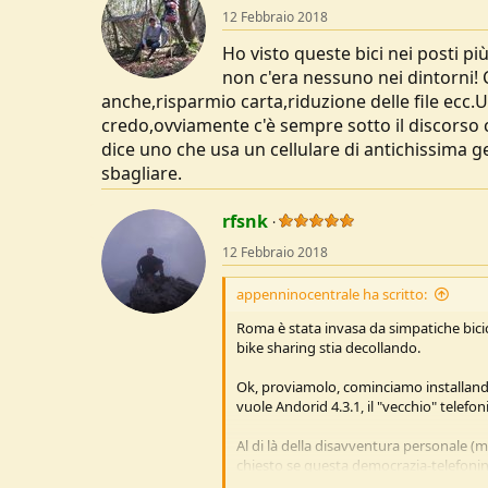
o
12 Febbraio 2018
n
s
Ho visto queste bici nei posti pi
:
non c'era nessuno nei dintorni
anche,risparmio carta,riduzione delle file ecc.U
credo,ovviamente c'è sempre sotto il discorso 
dice uno che usa un cellulare di antichissima
sbagliare.
rfsnk
12 Febbraio 2018
appenninocentrale ha scritto:
Roma è stata invasa da simpatiche bicic
bike sharing stia decollando.
Ok, proviamolo, cominciamo installando l
vuole Andorid 4.3.1, il "vecchio" telefon
Al di là della disavventura personale (
chiesto se questa democrazia-telefoni
veramente.