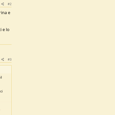
#2
rina e
o
 e lo
#3
il
ci
a