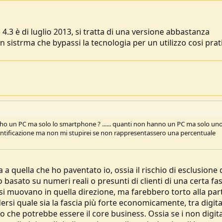
ù nemmeno i programmi della associazione degli escursionisti, senza telef
ario, si sta tramando per costringerti ad usarlo al posto del borsellino o com
 4.3 è di luglio 2013, si tratta di una versione abbastanza
nei riconoscimenti online tutto si basa su una conferma col telefonino? In prat
n sistrma che bypassi la tecnologia per un utilizzo cosi prat
azioni online - è stato così risolto: sono Francesco perché ho il telefonino di
 il telefonino è spento non so più nemmeno chi sono, o comunque non posso
lio, magari prevedere un "piano B" per chi il telefonino non solo non ce l'ha
 di non averlo proprio...
 ho un PC ma solo lo smartphone ? ...... quanti non hanno un PC ma solo un
ntificazione ma non mi stupirei se non rappresentassero una percentuale
 a quella che ho paventato io, ossia il rischio di esclusione 
 basato su numeri reali o presunti di clienti di una certa fa
 si muovano in quella direzione, ma farebbero torto alla par
edersi quale sia la fascia più forte economicamente, tra digita
o che potrebbe essere il core business. Ossia se i non digita