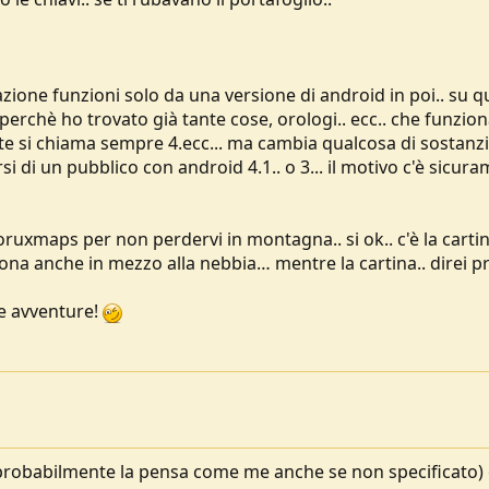
azione funzioni solo da una versione di android in poi.. su 
perchè ho trovato già tante cose, orologi.. ecc.. che funzio
e si chiama sempre 4.ecc... ma cambia qualcosa di sostanzi
 di un pubblico con android 4.1.. o 3... il motivo c'è sicur
e oruxmaps per non perdervi in montagna.. si ok.. c'è la cart
ona anche in mezzo alla nebbia… mentre la cartina.. direi p
e avventure!
(probabilmente la pensa come me anche se non specificato) 