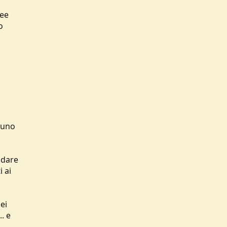
ree
o
suno
ndare
 ai
ei
. e