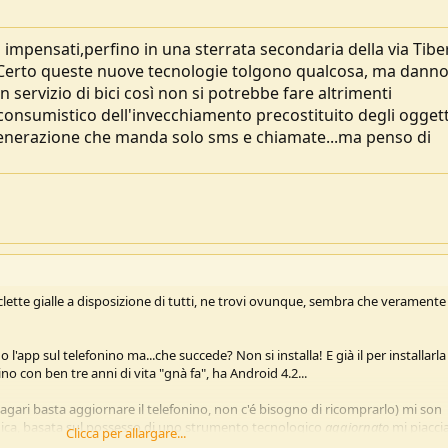
ù impensati,perfino in una sterrata secondaria della via Tibe
! Certo queste nuove tecnologie tolgono qualcosa, ma dann
n servizio di bici così non si potrebbe fare altrimenti
consumistico dell'invecchiamento precostituito degli oggetti
 generazione che manda solo sms e chiamate...ma penso di
lette gialle a disposizione di tutti, ne trovi ovunque, sembra che veramente 
'app sul telefonino ma...che succede? Non si installa! E già il per installarla 
ino con ben tre anni di vita "gnà fa", ha Android 4.2...
magari basta aggiornare il telefonino, non c'é bisogno di ricomprarlo) mi son
nica, basata sul possesso di uno strumento tecnologico
aggiornato
mi piacci
Clicca per allargare...