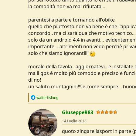
la comodità non va mai rifiutata…
parentesi a parte e tornando all'obike
quello che piuttosto non va bene è che l'applic
concordo.. ma ci sarà qualche motivo tecnico.. 
solo da un android 4.4 in avanti… evidentement
importante… altrimenti non vedo perchè privarsi
solo che siamo ignorantiiii
morale della favola.. aggiornatevi.. e installat
ma il gps è molto più comodo e preciso e funzi
di no!
un saluto muntagnini!!! e come sempre .. buon
R
walterfishing
e
a
c
GiuseppeR83
t
14 Luglio 2018
i
o
quoto zingarellasport in parte 
n
s