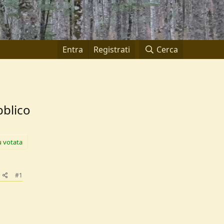
Entra
Registrati
Cerca
bblico
ù votata
#1