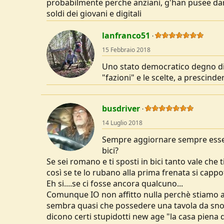
probabilmente perche anziani, g'han pusee danee
soldi dei giovani e digitali
lanfranco51
15 Febbraio 2018
Uno stato democratico degno di
"fazioni" e le scelte, a prescinde
busdriver
14 Luglio 2018
Sempre aggiornare sempre esser
bici?
Se sei romano e ti sposti in bici tanto vale che t
così se te lo rubano alla prima frenata si cappo
Eh si....se ci fosse ancora qualcuno...
Comunque IO non affitto nulla perchè stiamo a
sembra quasi che possedere una tavola da sno
dicono certi stupidotti new age "la casa piena 