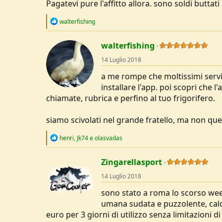
Pagatevi pure l'affitto allora. sono soldi buttati 
R
walterfishing
e
a
c
walterfishing
t
14 Luglio 2018
i
o
a me rompe che moltissimi servi
n
s
installare l'app. poi scopri che l
:
chiamate, rubrica e perfino al tuo frigorifero.
siamo scivolati nel grande fratello, ma non quell
R
henri
,
Jk74
e
olasvadas
e
a
c
Zingarellasport
t
14 Luglio 2018
i
o
sono stato a roma lo scorso wee
n
s
umana sudata e puzzolente, caldi
:
euro per 3 giorni di utilizzo senza limitazioni