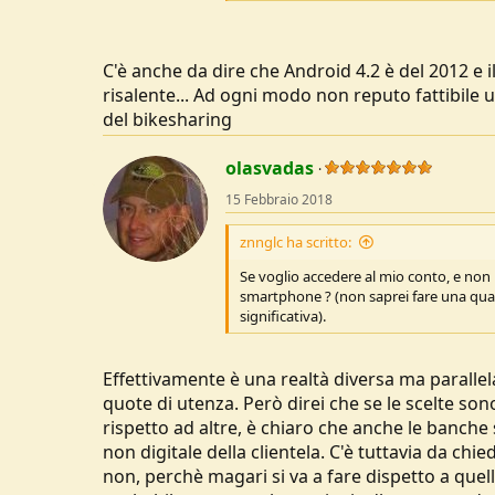
Ok, ormai senza whatsapp non ricevi pi
non gestisci il tuo conto corrente banc
C'è anche da dire che Android 4.2 è del 2012 e il
carta di identità (avete fatto caso che 
risalente... Ad ogni modo non reputo fattibile u
dilemma dell'essere - almeno nelle trans
Francesco... dal che si deduce che se
del bikesharing
dimostrarlo..)
olasvadas
Tornando alle bici si poteva fare di meg
aggiornato ma magari ha fatto la scelta
15 Febbraio 2018
znnglc ha scritto:
Se voglio accedere al mio conto, e non
smartphone ? (non saprei fare una qua
significativa).
Effettivamente è una realtà diversa ma parallela
quote di utenza. Però direi che se le scelte sono
rispetto ad altre, è chiaro che anche le banche
non digitale della clientela. C'è tuttavia da chi
non, perchè magari si va a fare dispetto a quell