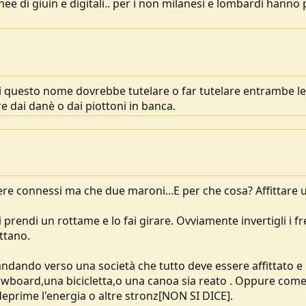
 di giuin e digitali.. per i non milanesi e lombardi hanno 
 questo nome dovrebbe tutelare o far tutelare entrambe le
re dai danè o dai piottoni in banca.
e connessi ma che due maroni...E per che cosa? Affittare 
i prendi un rottame e lo fai girare. Ovviamente invertigli i fr
ttano.
ndando verso una società che tutto deve essere affittato e
wboard,una bicicletta,o una canoa sia reato . Oppure com
deprime l'energia o altre stronz[NON SI DICE].