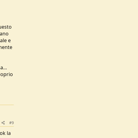
questo
nano
ale e
amente
ina…
roprio
#9
ok la