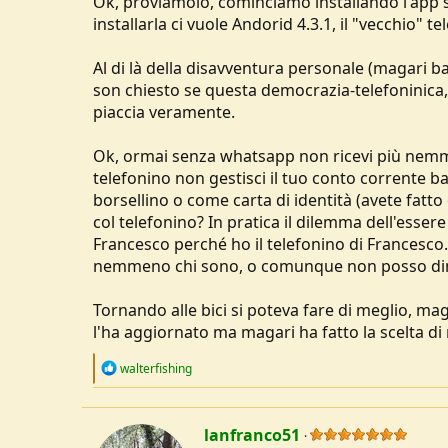
Ok, proviamolo, cominciamo installando l'app sul
u
installarla ci vuole Andorid 4.3.1, il "vecchio" t
s
s
Al di là della disavventura personale (magari b
i
son chiesto se questa democrazia-telefoninica
o
n
piaccia veramente.
e
Ok, ormai senza whatsapp non ricevi più nemme
telefonino non gestisci il tuo conto corrente b
borsellino o come carta di identità (avete fatt
col telefonino? In pratica il dilemma dell'essere
Francesco perché ho il telefonino di Francesco..
nemmeno chi sono, o comunque non posso dim
Tornando alle bici si poteva fare di meglio, ma
l'ha aggiornato ma magari ha fatto la scelta di 
R
walterfishing
e
a
c
t
lanfranco51
i