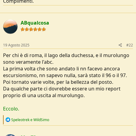
Complimenti.
e
ABqualcosa
19 Agosto 2025
#22
Per chi è di roma, il lago della duchessa, e il murolungo
sono veramente l'abc.
La prima volta che sono andato li nn facevo ancora
escursionismo, nn sapevo nulla, sarà stato il 96 o il 97.
Poi tornato varie volte, per la bellezza del posto.
Da qualche parte ci dovrebbe essere un mio report
proprio di una uscita al murolungo.
Eccolo.
R
Speleotrek
e
WildSimo
e
a
c