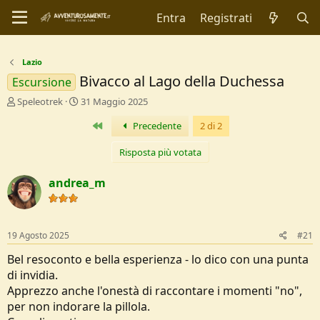
Entra
Registrati
Lazio
Bivacco al Lago della Duchessa
Escursione
C
D
Speleotrek
31 Maggio 2025
r
a
Primo
Precedente
2 di 2
e
t
a
a
t
d
Risposta più votata
o
i
r
I
andrea_m
e
n
D
i
i
z
s
i
19 Agosto 2025
#21
c
o
u
Bel resoconto e bella esperienza - lo dico con una punta
s
di invidia.
s
Apprezzo anche l'onestà di raccontare i momenti "no",
i
per non indorare la pillola.
o
n