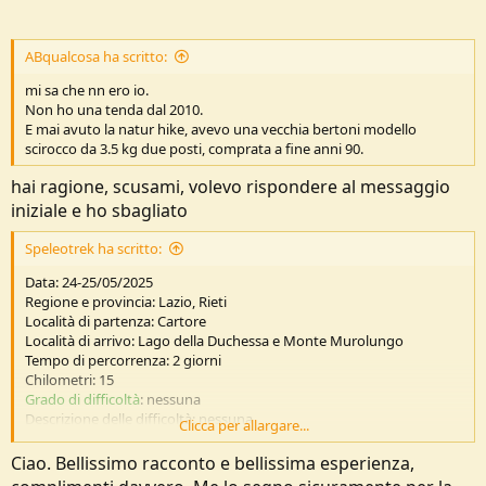
ABqualcosa ha scritto:
mi sa che nn ero io.
Non ho una tenda dal 2010.
E mai avuto la natur hike, avevo una vecchia bertoni modello
scirocco da 3.5 kg due posti, comprata a fine anni 90.
hai ragione, scusami, volevo rispondere al messaggio
iniziale e ho sbagliato
Speleotrek ha scritto:
Data: 24-25/05/2025
Regione e provincia: Lazio, Rieti
Località di partenza: Cartore
Località di arrivo: Lago della Duchessa e Monte Murolungo
Tempo di percorrenza: 2 giorni
Chilometri: 15
Grado di difficoltà
: nessuna
Descrizione delle difficoltà: nessuna
Clicca per allargare...
Periodo consigliato: primavera, estate , autunno
Segnaletica: altalenante
Ciao. Bellissimo racconto e bellissima esperienza,
Dislivello in salita: 1.357