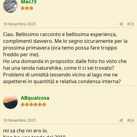
Mac73
t
i
o
n
s
18 Novembre 2025
#23
:
Ciao. Bellissimo racconto e bellissima esperienza,
complimenti davvero. Me lo segno sicuramente per la
prossima primavera (ora temo possa fare troppo
freddo per me).
Ho una domanda in proposito: dalle foto ho visto che
hai una tenda naturehike, come ti ci sei trovato?
Problemi di umidità (essendo vicino al lago me ne
aspetterei in quantità) e relativa condensa interna?
ABqualcosa
18 Novembre 2025
#24
mi sa che nn ero io.