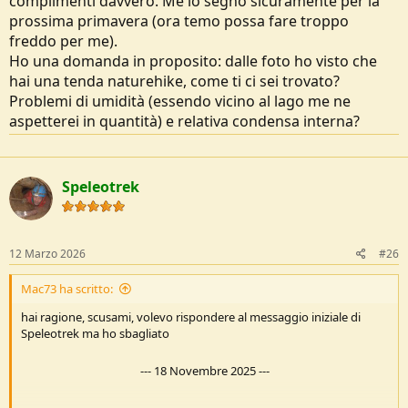
complimenti davvero. Me lo segno sicuramente per la
Dislivello in discesa: 1.357
prossima primavera (ora temo possa fare troppo
Quota massima: 2.184
freddo per me).
Accesso stradale: Strada asfaltata fino a Cartore
Ho una domanda in proposito: dalle foto ho visto che
Descrizione
hai una tenda naturehike, come ti ci sei trovato?
Problemi di umidità (essendo vicino al lago me ne
Ad un certo punto della mia “vita escursionistica”, fatta unicamente
aspetterei in quantità) e relativa condensa interna?
di uscite “in giornata”, ho deciso di cambiare approccio e di
sperimentare la permanenza in montagna con pernotto (bivacco), e
questo per non abbandonare i luoghi come sempre, e per
risvegliarmi negli stessi. Per vivere quindi per la prima volta dei
Speleotrek
momenti diversi, per trovarmi in posti diversi nell’ora del tramonto e
dell’alba.
Un settore per me totalmente nuovo, con mille incognite tutte da
12 Marzo 2026
#26
scoprire e sperimentare.
Non ho neanche ben chiaro quale sia stato il momento preciso in
Mac73 ha scritto:
cui mi è venuta questa fissa, ne se sia stato qualcosa di fulmineo o
hai ragione, scusami, volevo rispondere al messaggio iniziale di
qualcosa che è maturato piano piano nel corso dei mesi, ma sta di
Speleotrek ma ho sbagliato
fatto che senza rendermene conto mi sono ritrovato ad annaspare
per capire quale tenda comprare.
---
18 Novembre 2025
---