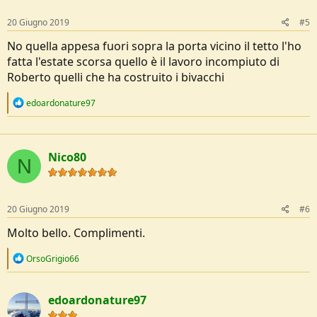
20 Giugno 2019
#5
No quella appesa fuori sopra la porta vicino il tetto l'ho
fatta l'estate scorsa quello è il lavoro incompiuto di
Roberto quelli che ha costruito i bivacchi
R
edoardonature97
e
a
c
t
Nico80
i
N
o
n
s
:
20 Giugno 2019
#6
Molto bello. Complimenti.
R
OrsoGrigio66
e
a
c
edoardonature97
t
i