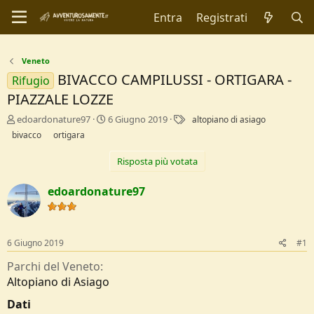
Entra
Registrati
Veneto
BIVACCO CAMPILUSSI - ORTIGARA -
Rifugio
PIAZZALE LOZZE
C
D
T
edoardonature97
6 Giugno 2019
altopiano di asiago
r
a
a
bivacco
ortigara
e
t
g
a
a
Risposta più votata
t
d
o
i
edoardonature97
r
I
e
n
D
i
i
z
6 Giugno 2019
#1
s
i
c
o
Parchi del Veneto
u
Altopiano di Asiago
s
s
Dati
i