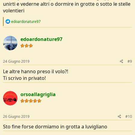
unirti e vederne altri o dormire in grotte o sotto le stelle
volentieri
R
edoardonature97
e
a
c
edoardonature97
t
i
o
n
s
24 Giugno 2019
#9
:
Le altre hanno preso il volo?!
Ti scrivo in privato!
orsoallagriglia
26 Giugno 2019
#10
Sto fine forse dormiamo in grotta a luvigliano