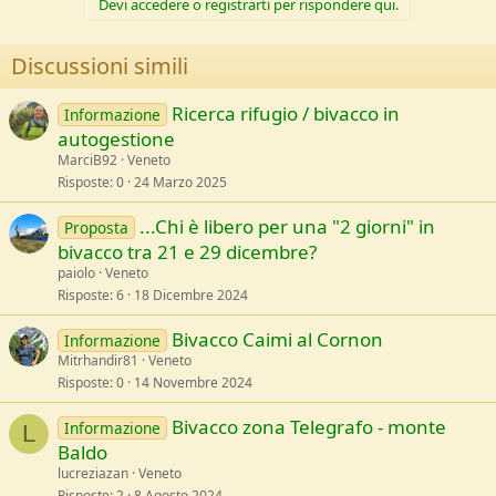
Devi accedere o registrarti per rispondere qui.
Discussioni simili
Ricerca rifugio / bivacco in
Informazione
autogestione
MarciB92
Veneto
Risposte
0
24 Marzo 2025
...Chi è libero per una "2 giorni" in
Proposta
bivacco tra 21 e 29 dicembre?
paiolo
Veneto
Risposte
6
18 Dicembre 2024
Bivacco Caimi al Cornon
Informazione
Mitrhandir81
Veneto
Risposte
0
14 Novembre 2024
Bivacco zona Telegrafo - monte
Informazione
L
Baldo
lucreziazan
Veneto
Risposte
2
8 Agosto 2024