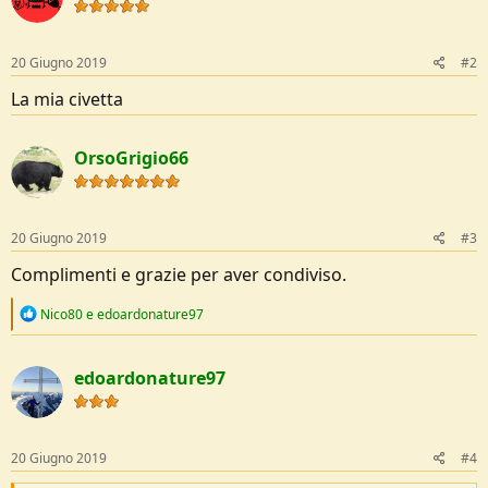
o
n
s
:
20 Giugno 2019
#2
La mia civetta
OrsoGrigio66
20 Giugno 2019
#3
Complimenti e grazie per aver condiviso.
R
Nico80
e
edoardonature97
e
a
c
edoardonature97
t
i
o
n
s
20 Giugno 2019
#4
: