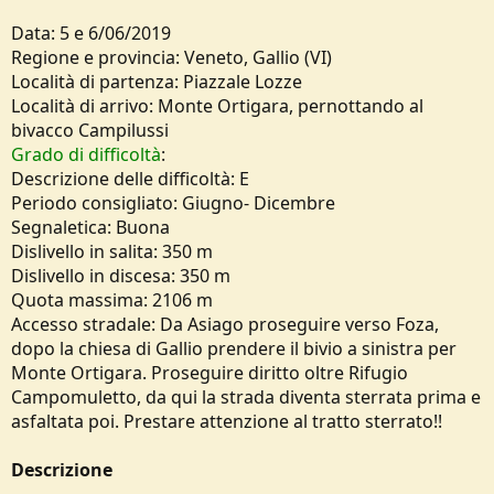
o
n
Data: 5 e 6/06/2019
e
Regione e provincia: Veneto, Gallio (VI)
Località di partenza: Piazzale Lozze
Località di arrivo: Monte Ortigara, pernottando al
bivacco Campilussi
Grado di difficoltà
:
Descrizione delle difficoltà: E
Periodo consigliato: Giugno- Dicembre
Segnaletica: Buona
Dislivello in salita: 350 m
Dislivello in discesa: 350 m
Quota massima: 2106 m
Accesso stradale: Da Asiago proseguire verso Foza,
dopo la chiesa di Gallio prendere il bivio a sinistra per
Monte Ortigara. Proseguire diritto oltre Rifugio
Campomuletto, da qui la strada diventa sterrata prima e
asfaltata poi. Prestare attenzione al tratto sterrato!!
Descrizione