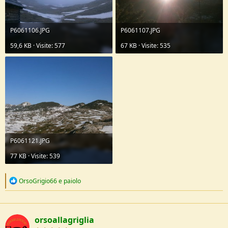
P6061106.JPG
P6061107.JPG
59,6 KB · Visite: 577
67 KB · Visite: 535
P6061121.JPG
77 KB · Visite: 539
R
OrsoGrigio66
e
paiolo
e
a
c
t
orsoallagriglia
i