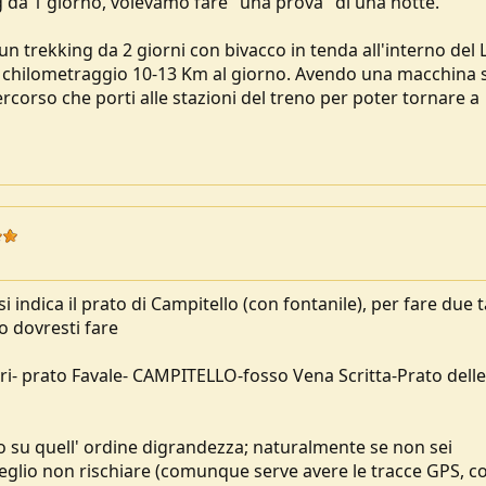
 da 1 giorno, volevamo fare "una prova" di una notte.
n trekking da 2 giorni con bivacco in tenda all'interno del 
 il chilometraggio 10-13 Km al giorno. Avendo una macchina 
corso che porti alle stazioni del treno per poter tornare a
i indica il prato di Campitello (con fontanile), per fare due 
o dovresti fare
ieri- prato Favale- CAMPITELLO-fosso Vena Scritta-Prato delle
su quell' ordine digrandezza; naturalmente se non sei
eglio non rischiare (comunque serve avere le tracce GPS, 