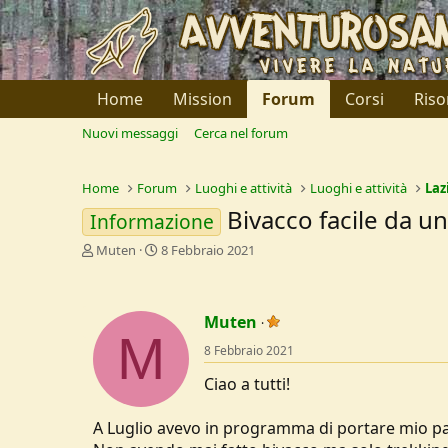
Home
Mission
Forum
Corsi
Riso
Nuovi messaggi
Cerca nel forum
Home
Forum
Luoghi e attività
Luoghi e attività
Laz
Bivacco facile da u
Informazione
C
D
Muten
8 Febbraio 2021
r
a
e
t
a
a
Muten
t
d
M
o
i
8 Febbraio 2021
r
I
e
n
Ciao a tutti!
D
i
i
z
A Luglio avevo in programma di portare mio pa
s
i
c
o