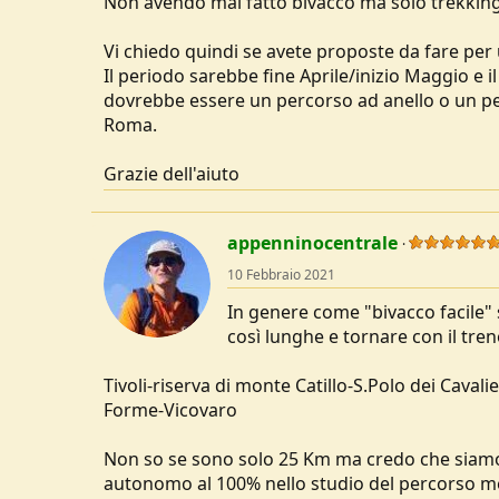
Non avendo mai fatto bivacco ma solo trekking
u
s
Vi chiedo quindi se avete proposte da fare per u
s
Il periodo sarebbe fine Aprile/inizio Maggio e
i
dovrebbe essere un percorso ad anello o un per
o
n
Roma.
e
Grazie dell'aiuto
appenninocentrale
10 Febbraio 2021
In genere come "bivacco facile" s
così lunghe e tornare con il tren
Tivoli-riserva di monte Catillo-S.Polo dei Caval
Forme-Vicovaro
Non so se sono solo 25 Km ma credo che siamo 
autonomo al 100% nello studio del percorso m