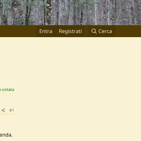
Entra
Registrati
Cerca
ù votata
#1
tenda.