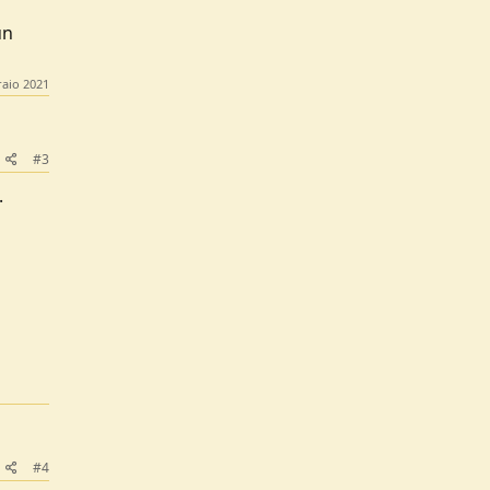
un
raio 2021
#3
.
#4