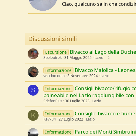
Ciao, qualcuno sa in che condizi
Discussioni simili
Bivacco al Lago della Duch
Escursione
Speleotrek
31 Maggio 2025
Lazio
2
Bivacco Maiolica - Leoness
Informazione
vecchio orso
3 Novembre 2024
Lazio
Consigli bivacco/rifugio c
Informazione
S
balneabile nel Lazio raggiungibile con 
SdefonPlus
30 Luglio 2023
Lazio
Consiglio bivacco e fiume
Informazione
K
Kev734
27 Luglio 2022
Lazio
Parco dei Monti Simbruini
Informazione