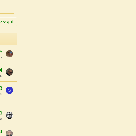
ere qui.
6
ek
4
so
3
S
us
2
a
4