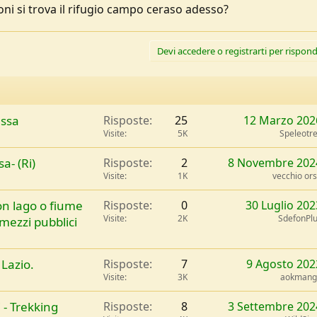
oni si trova il rifugio campo ceraso adesso?
Devi accedere o registrarti per rispond
essa
Risposte
25
12 Marzo 202
Visite
5K
Speleotr
a- (Ri)
Risposte
2
8 Novembre 202
Visite
1K
vecchio or
on lago o fiume
Risposte
0
30 Luglio 202
Visite
2K
SdefonPl
mezzi pubblici
 Lazio.
Risposte
7
9 Agosto 202
Visite
3K
aokmang
 - Trekking
Risposte
8
3 Settembre 202