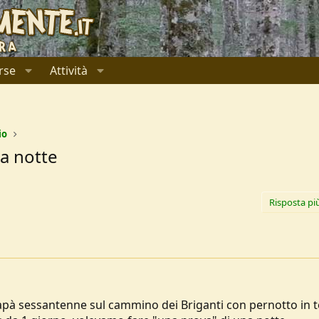
rse
Attività
io
na notte
Risposta pi
pà sessantenne sul cammino dei Briganti con pernotto in 