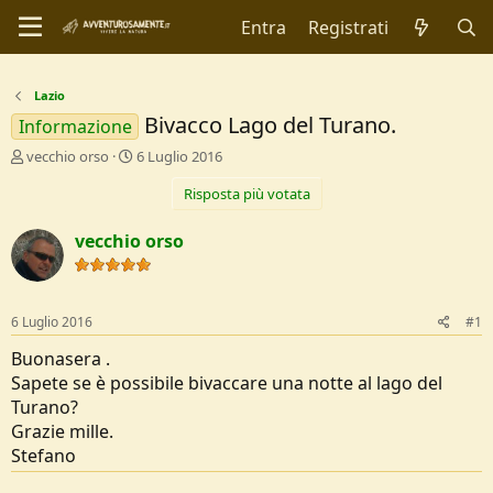
Entra
Registrati
Lazio
Bivacco Lago del Turano.
Informazione
C
D
vecchio orso
6 Luglio 2016
r
a
Risposta più votata
e
t
a
a
t
d
vecchio orso
o
i
r
I
e
n
D
i
6 Luglio 2016
#1
i
z
s
i
Buonasera .
c
o
Sapete se è possibile bivaccare una notte al lago del
u
Turano?
s
Grazie mille.
s
i
Stefano
o
n