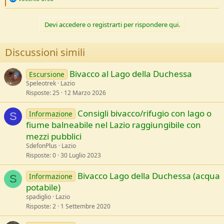
e
a
c
Devi accedere o registrarti per rispondere qui.
t
i
o
Discussioni simili
n
s
:
Bivacco al Lago della Duchessa
Escursione
Speleotrek
Lazio
Risposte
25
12 Marzo 2026
Consigli bivacco/rifugio con lago o
Informazione
S
fiume balneabile nel Lazio raggiungibile con
mezzi pubblici
SdefonPlus
Lazio
Risposte
0
30 Luglio 2023
Bivacco Lago della Duchessa (acqua
Informazione
S
potabile)
spadiglio
Lazio
Risposte
2
1 Settembre 2020