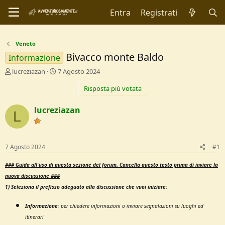
Entra
Registrati
Veneto
Bivacco monte Baldo
Informazione
C
D
lucreziazan
7 Agosto 2024
r
a
Risposta più votata
e
t
a
a
t
d
lucreziazan
L
o
i
r
I
e
n
D
i
7 Agosto 2024
#1
i
z
s
i
###
Guida all'uso di questa sezione del forum.
Cancella questo testo prima di inviare la
c
o
nuova discussione ###
u
1) Seleziona il prefisso adeguato alla discussione che vuoi iniziare:
s
s
i
Informazione
:
per chiedere informazioni o inviare segnalazioni su luoghi ed
o
itinerari
n