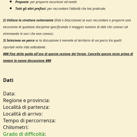
Proposta
:
per proporre escursioni ed eventi
e
Tutti gli altri prefissi:
per raccontare l'attività che hai praticato
2) Utilizza la struttura sottostante
(Dati e Descrizione) se vuoi raccontare o proporre una
escursione di qualsiasi disciplina specificando il maggior numero di dati che conosci ed
eliminando le voci che non conosci.
3) Seleziona un parco
se la discussione è inerente al territorio di un parco tra quelli
riportati nella lista sottostante.
### Fine della g
uida all'uso di questa sezione del forum.
Cancella questo testo prima di
inviare la nuova discussione ###
Dati
Data:
Regione e provincia:
Località di partenza:
Località di arrivo:
Tempo di percorrenza:
Chilometri:
Grado di difficoltà
: