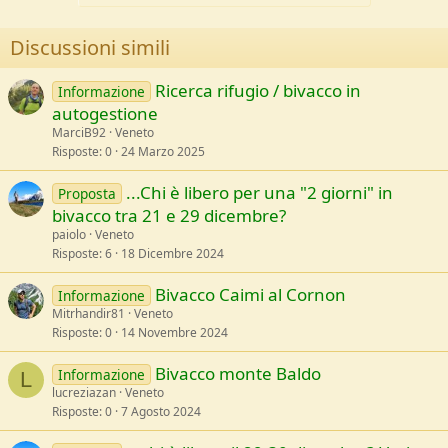
Descrizione
Discussioni simili
Scrivi qui la descrizione e le tue impressioni!
Ricerca rifugio / bivacco in
Informazione
autogestione
MarciB92
Veneto
Risposte
0
24 Marzo 2025
...Chi è libero per una "2 giorni" in
Proposta
bivacco tra 21 e 29 dicembre?
paiolo
Veneto
Risposte
6
18 Dicembre 2024
Bivacco Caimi al Cornon
Informazione
Mitrhandir81
Veneto
Risposte
0
14 Novembre 2024
Bivacco monte Baldo
Informazione
L
lucreziazan
Veneto
Risposte
0
7 Agosto 2024