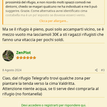
prossimità del rifugio, e non ricordo molti spiazzi comodi nei
dintorni, chiedo se magari qualcuno ne ha individuati e me li può
suggerire. Grazie. Come alternativa avrei identificato cima
costabella ma è un po’ esposto se dovesse esserci vento.
Clicca per allargare...
Dati
Ma se il rifugio è pieno, puoi solo accamparti vicino, se è
Data:
mezzo vuoto ma lasciamoli 30€ a sti ragazzi rifugisti che
Regione e provincia:
fanno una vitaccia per pochi soldi.
Località di partenza:
Località di arrivo:
Tempo di percorrenza:
ZenPlot
Chilometri:
Grado di difficoltà
:
Descrizione delle difficoltà:
Periodo consigliato:
8 Agosto 2024
#3
Segnaletica:
Dislivello in salita:
Ciao, dal rifugio Telegrafo trovi qualche zona per
Dislivello in discesa:
piantare la tenda verso la cima Valdritta.
Quota massima:
Attenzione niente acqua, se ti serve devi comprarla al
Accesso stradale:
Traccia GPS: [puoi caricare la tua traccia GPS nella
Mappa Escursioni
rifugio (no fontanella)
ed inserire il link permanente al posto di questo testo]
Devi accedere o registrarti per rispondere qui.