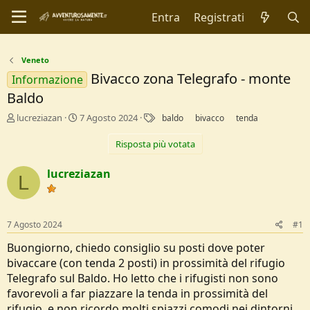
Entra
Registrati
Veneto
Bivacco zona Telegrafo - monte
Informazione
Baldo
C
D
T
lucreziazan
7 Agosto 2024
baldo
bivacco
tenda
r
a
a
e
t
g
Risposta più votata
a
a
t
d
lucreziazan
L
o
i
r
I
e
n
D
i
7 Agosto 2024
#1
i
z
s
i
Buongiorno, chiedo consiglio su posti dove poter
c
o
bivaccare (con tenda 2 posti) in prossimità del rifugio
u
Telegrafo sul Baldo. Ho letto che i rifugisti non sono
s
s
favorevoli a far piazzare la tenda in prossimità del
i
rifugio, e non ricordo molti spiazzi comodi nei dintorni,