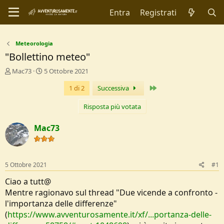
Entra
Registrati
Meteorologia
"Bollettino meteo"
C
D
Mac73
5 Ottobre 2021
r
a
Ultimo
1 di 2
Successiva
e
t
a
a
t
d
Risposta più votata
o
i
r
I
Mac73
e
n
D
i
i
z
s
i
5 Ottobre 2021
#1
c
o
u
Ciao a tutt@
s
Mentre ragionavo sul thread "Due vicende a confronto -
s
l'importanza delle differenze"
i
(
https://www.avventurosamente.it/xf/...portanza-delle-
o
n