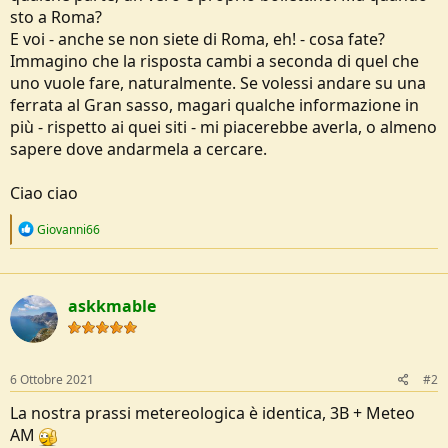
sto a Roma?
E voi - anche se non siete di Roma, eh! - cosa fate?
Immagino che la risposta cambi a seconda di quel che
uno vuole fare, naturalmente. Se volessi andare su una
ferrata al Gran sasso, magari qualche informazione in
più - rispetto ai quei siti - mi piacerebbe averla, o almeno
sapere dove andarmela a cercare.
Ciao ciao
R
Giovanni66
e
a
c
t
askkmable
i
o
n
s
:
6 Ottobre 2021
#2
La nostra prassi metereologica è identica, 3B + Meteo
AM