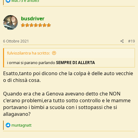
Mac73
e
anto65
e
a
c
busdriver
t
i
o
n
s
6 Ottobre 2021
#19
:
fulviozilantra ha scritto:
i ormai si parano parlando
SEMPRE DI ALLERTA
Esatto,tanto poi dicono che la colpa è delle auto vecchie
o di chissà cosa.
Quando era che a Genova avevano detto che NON
c'erano problemi,era tutto sotto controllo e le mamme
portavano i bimbi a scuola con i sottopassi che si
allagavano?
R
muntagnatt
e
a