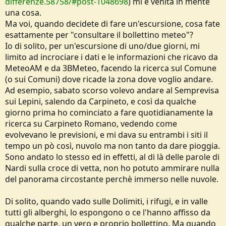
differenze.58758/#post-1048698
) mi è venita in mente
e
una cosa.
Ma voi, quando decidete di fare un'escursione, cosa fate
esattamente per "consultare il bollettino meteo"?
Io di solito, per un'escursione di uno/due giorni, mi
limito ad incrociare i dati e le informazioni che ricavo da
MeteoAM e da 3BMeteo, facendo la ricerca sul Comune
(o sui Comuni) dove ricade la zona dove voglio andare.
Ad esempio, sabato scorso volevo andare al Semprevisa
sui Lepini, salendo da Carpineto, e così da qualche
giorno prima ho cominciato a fare quotidianamente la
ricerca su Carpineto Romano, vedendo come
evolvevano le previsioni, e mi dava su entrambi i siti il
tempo un pò così, nuvolo ma non tanto da dare pioggia.
Sono andato lo stesso ed in effetti, al di là delle parole di
Nardi sulla croce di vetta, non ho potuto ammirare nulla
del panorama circostante perchè immerso nelle nuvole.
Di solito, quando vado sulle Dolimiti, i rifugi, e in valle
tutti gli alberghi, lo espongono o ce l'hanno affisso da
qualche parte, un vero e proprio bollettino. Ma quando