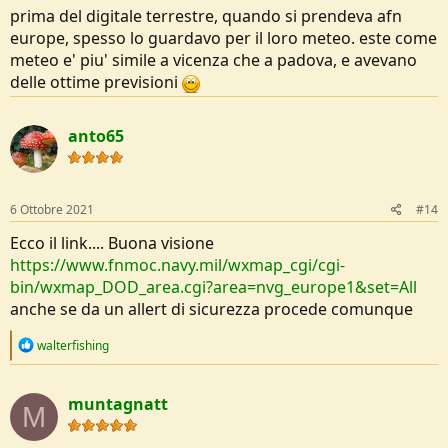
prima del digitale terrestre, quando si prendeva afn
europe, spesso lo guardavo per il loro meteo. este come
meteo e' piu' simile a vicenza che a padova, e avevano
delle ottime previsioni
anto65
6 Ottobre 2021
#14
Ecco il link.... Buona visione
https://www.fnmoc.navy.mil/wxmap_cgi/cgi-
bin/wxmap_DOD_area.cgi?area=nvg_europe1&set=All
anche se da un allert di sicurezza procede comunque
R
walterfishing
e
a
c
muntagnatt
t
M
i
o