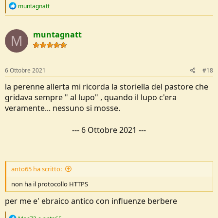
R
muntagnatt
e
a
c
muntagnatt
t
M
i
o
n
s
6 Ottobre 2021
#18
:
la perenne allerta mi ricorda la storiella del pastore che
gridava sempre " al lupo" , quando il lupo c'era
veramente... nessuno si mosse.
---
6 Ottobre 2021
---
anto65 ha scritto:
non ha il protocollo HTTPS
per me e' ebraico antico con influenze berbere
R