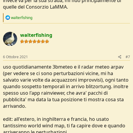
invece va per la sua strada, mi fido principalmente di
quelle del Consorzio LaMMA.
R
walterfishing
e
a
c
walterfishing
t
i
o
n
s
6 Ottobre 2021
#7
:
uso quotidianamente 3bmeteo e il radar meteo arpav
(per vedere se ci sono perturbazioni vicine, mi ha
salvato varie volte da acquazzoni improvvisi), ogni tanto
quando sospetto temporali in arrivo blitzortung. inoltre
spesso uso l'app rainviewer, che avra' pacchi di
pubblicita' ma data la tua posizione ti mostra cosa sta
arrivando.
edit: all'estero, in inghilterra e francia, ho usato
tantissimo world wind map, ti fa capire dove e quando
arriveranno le perturbazioni