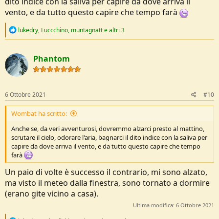
dito indice con la saliva per capire da dove arriva il
vento, e da tutto questo capire che tempo farà
R
lukedry
,
Luccchino
,
muntagnatt
e altri 3
e
a
c
Phantom
t
i
o
n
s
6 Ottobre 2021
#10
:
Wombat ha scritto:
Anche se, da veri avventurosi, dovremmo alzarci presto al mattino,
scrutare il cielo, odorare l'aria, bagnarci il dito indice con la saliva per
capire da dove arriva il vento, e da tutto questo capire che tempo
farà
Un paio di volte è successo il contrario, mi sono alzato,
ma visto il meteo dalla finestra, sono tornato a dormire
(erano gite vicino a casa).
Ultima modifica:
6 Ottobre 2021