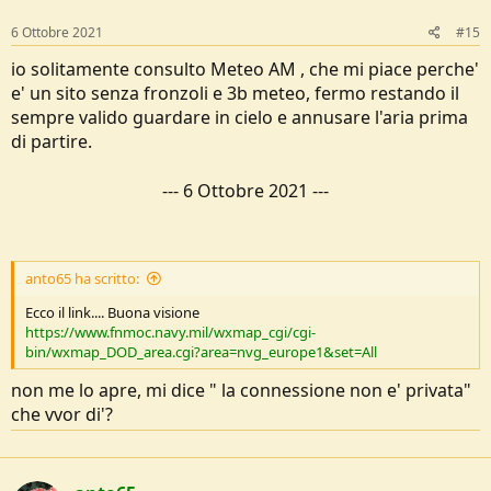
n
s
6 Ottobre 2021
#15
:
io solitamente consulto Meteo AM , che mi piace perche'
e' un sito senza fronzoli e 3b meteo, fermo restando il
sempre valido guardare in cielo e annusare l'aria prima
di partire.
---
6 Ottobre 2021
---
anto65 ha scritto:
Ecco il link.... Buona visione
https://www.fnmoc.navy.mil/wxmap_cgi/cgi-
bin/wxmap_DOD_area.cgi?area=nvg_europe1&set=All
non me lo apre, mi dice " la connessione non e' privata"
che vvor di'?