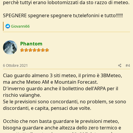
perchè tuttyi erano lobotomizzati da sto razzo di meteo.
SPEGNERE spegnere spegnere tv,telefonini e tutto!!!!!!
R
Giovanni66
e
a
c
Phantom
t
i
o
n
s
6 Ottobre 2021
#4
:
Ciao guardo almeno 3 siti meteo, il primo è 3BMeteo,
ma anche Meteo AM e Mountain Forecast.
D'inverno guardo anche il bollettino dell'ARPA per il
rischio valanghe.
Se le previsioni sono concordanti, no problem, se sono
discordanti, e capita, pensaci due volte.
Occhio che non basta guardare le previsioni meteo,
bisogna guardare anche altezza dello zero termico e