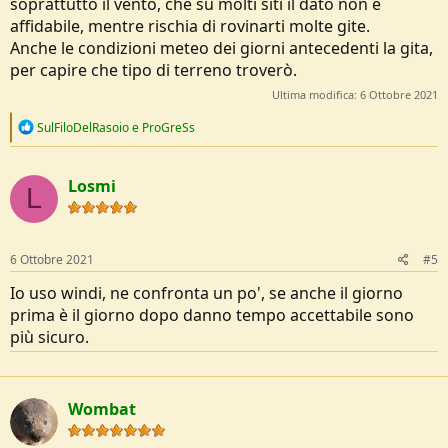
soprattutto il vento, che su molti siti il dato non è
affidabile, mentre rischia di rovinarti molte gite.
Anche le condizioni meteo dei giorni antecedenti la gita,
per capire che tipo di terreno troverò.
Ultima modifica:
6 Ottobre 2021
R
SulFiloDelRasoio
e
ProGreSs
e
a
c
Losmi
t
L
i
o
n
s
6 Ottobre 2021
#5
:
Io uso windi, ne confronta un po', se anche il giorno
prima è il giorno dopo danno tempo accettabile sono
più sicuro.
Wombat