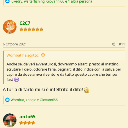
R
lukedry
,
walterfishing
,
Giovanni66
e 1 altra persona
e
a
c
t
C2C7
i
o
n
s
:
6 Ottobre 2021
#11
Wombat ha scritto:
Anche se, da veri avventurosi, dovremmo alzarci presto al mattino,
scrutare il cielo, odorare l'aria, bagnarci il dito indice con la saliva per
capire da dove arriva il vento, e da tutto questo capire che tempo
farà
A furia di farlo mi si è infeltrito il dito!
R
Wombat
,
znnglc
e
Giovanni66
e
a
c
anto65
t
i
o