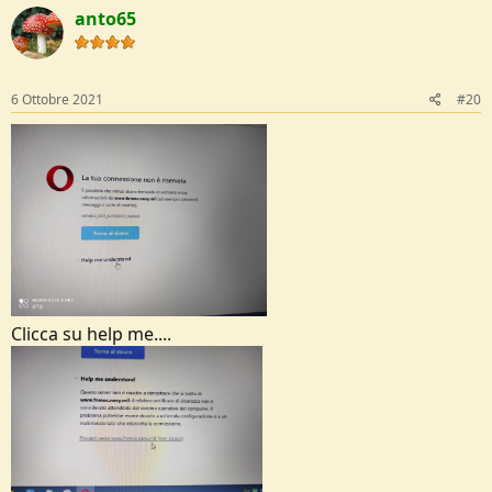
c
anto65
t
i
o
n
s
6 Ottobre 2021
#20
:
Clicca su help me....