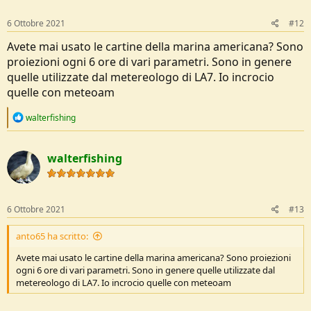
n
s
6 Ottobre 2021
#12
:
Avete mai usato le cartine della marina americana? Sono
proiezioni ogni 6 ore di vari parametri. Sono in genere
quelle utilizzate dal metereologo di LA7. Io incrocio
quelle con meteoam
R
walterfishing
e
a
c
walterfishing
t
i
o
n
s
6 Ottobre 2021
#13
:
anto65 ha scritto:
Avete mai usato le cartine della marina americana? Sono proiezioni
ogni 6 ore di vari parametri. Sono in genere quelle utilizzate dal
metereologo di LA7. Io incrocio quelle con meteoam