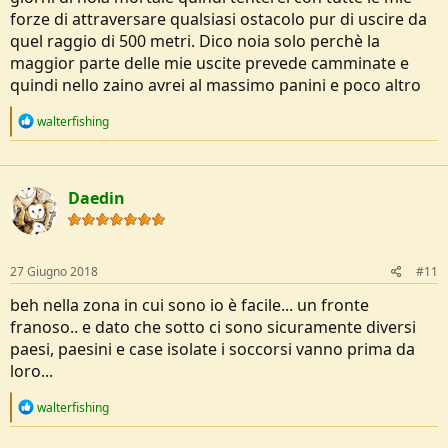
forze di attraversare qualsiasi ostacolo pur di uscire da
quel raggio di 500 metri. Dico noia solo perchè la
maggior parte delle mie uscite prevede camminate e
quindi nello zaino avrei al massimo panini e poco altro
R
walterfishing
e
a
c
t
Daedin
i
o
n
s
:
27 Giugno 2018
#11
beh nella zona in cui sono io è facile... un fronte
franoso.. e dato che sotto ci sono sicuramente diversi
paesi, paesini e case isolate i soccorsi vanno prima da
loro...
R
walterfishing
e
a