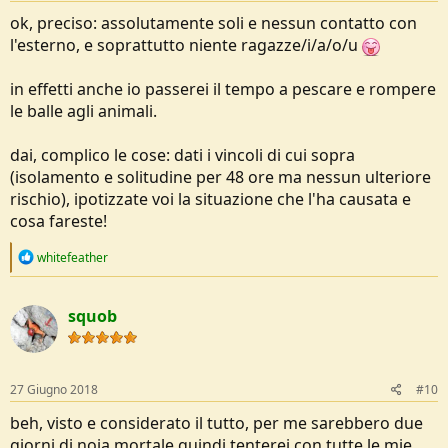
ok, preciso: assolutamente soli e nessun contatto con
l'esterno, e soprattutto niente ragazze/i/a/o/u
in effetti anche io passerei il tempo a pescare e rompere
le balle agli animali.
dai, complico le cose: dati i vincoli di cui sopra
(isolamento e solitudine per 48 ore ma nessun ulteriore
rischio), ipotizzate voi la situazione che l'ha causata e
cosa fareste!
R
whitefeather
e
a
c
squob
t
i
o
n
s
27 Giugno 2018
#10
:
beh, visto e considerato il tutto, per me sarebbero due
giorni di noia mortale quindi tenterei con tutte le mie