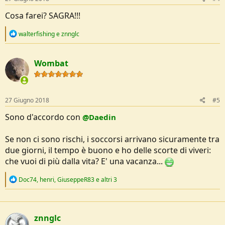
:
Cosa farei? SAGRA!!!
R
walterfishing
e
znnglc
e
a
c
Wombat
t
i
o
n
s
27 Giugno 2018
#5
:
Sono d'accordo con
@Daedin
Se non ci sono rischi, i soccorsi arrivano sicuramente tra
due giorni, il tempo è buono e ho delle scorte di viveri:
che vuoi di più dalla vita? E' una vacanza...
R
Doc74
,
henri
,
GiuseppeR83
e altri 3
e
a
c
t
znnglc
i