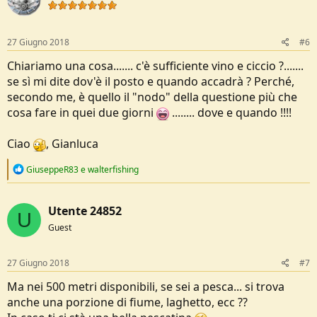
o
n
s
:
27 Giugno 2018
#6
Chiariamo una cosa....... c'è sufficiente vino e ciccio ?.......
se sì mi dite dov'è il posto e quando accadrà ? Perché,
secondo me, è quello il "nodo" della questione più che
cosa fare in quei due giorni
........ dove e quando !!!!
Ciao
, Gianluca
R
GiuseppeR83
e
walterfishing
e
a
c
Utente 24852
t
U
i
Guest
o
n
s
27 Giugno 2018
#7
:
Ma nei 500 metri disponibili, se sei a pesca... si trova
anche una porzione di fiume, laghetto, ecc ??