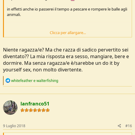
in effetti anche io passerei il tempo a pescare e rompere le balle agli
animali.
Clicca per allargare...
dai, complico le cose: dati i vincoli di cui sopra (isolamento e
solitudine per 48 ore ma nessun ulteriore rischio), ipotizzate voi la
situazione che l'ha causata e cosa fareste!
Niente ragazza/e? Ma che razza di sadico pervertito sei
diventato?? La mia risposta era sesso, mangiare, bere e
dormire. Ma senza ragazza/e è/sarebbe un do it by
yourself sex, non molto divertente.
R
whitefeather
e
walterfishing
e
a
c
t
lanfranco51
i
o
n
s
:
9 Luglio 2018
#16