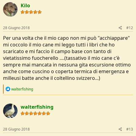
c
Kilo
t
i
o
n
s
28 Giugno 2018
#12
:
Per una volta che il mio capo non mi può "acchiappare"
mi coccolo il mio cane mi leggo tutti i libri che ho
scaricato e mi faccio il campo base con tanto di
vietatissimo fuocherello ....(tassativo il mio cane c'è
sempre mai mancata in nessuna gita escursione ottimo
anche come cuscino o coperta termica di emergenza e
milleusi batte anche il coltellino svizzero...)
R
walterfishing
e
a
c
walterfishing
t
i
o
n
s
28 Giugno 2018
#13
: