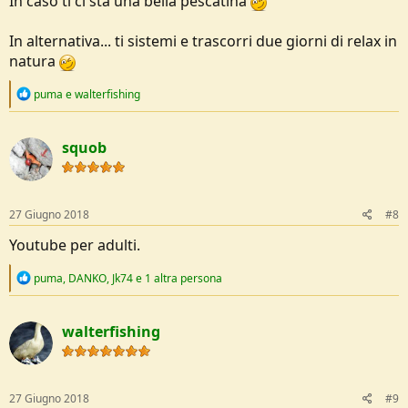
In caso ti ci stà una bella pescatina
In alternativa... ti sistemi e trascorri due giorni di relax in
natura
R
puma
e
walterfishing
e
a
c
squob
t
i
o
n
s
27 Giugno 2018
#8
:
Youtube per adulti.
R
puma
,
DANKO
,
Jk74
e 1 altra persona
e
a
c
walterfishing
t
i
o
n
s
27 Giugno 2018
#9
: