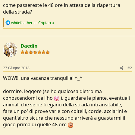
come passereste le 48 ore in attesa della riapertura
della strada?
R
whitefeather
e
ilCriptarca
e
a
c
t
Daedin
i
o
n
s
:
27 Giugno 2018
#2
WOW!!! una vacanza tranquilla! ^_^
dormire, leggere (se ho qualcosa dietro ma
conoscendomi ce l'ho
), guardare le piante, eventuali
animali che se ne fregano della strada intransitabile,
fare un po' di prove varie con coltelli, corde, acciarini e
quant'altro sicura che nessuno arriverà a guastarmi il
gioco prima di quelle 48 ore