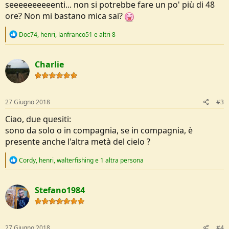
seeeeeeeeeenti... non si potrebbe fare un po' più di 48
ore? Non mi bastano mica sai?
R
Doc74
,
henri
,
lanfranco51
e altri 8
e
a
c
Charlie
t
i
o
n
s
27 Giugno 2018
#3
:
Ciao, due quesiti:
sono da solo o in compagnia, se in compagnia, è
presente anche l'altra metà del cielo ?
R
Cordy
,
henri
,
walterfishing
e 1 altra persona
e
a
c
Stefano1984
t
i
o
n
s
27 Giugno 2018
#4