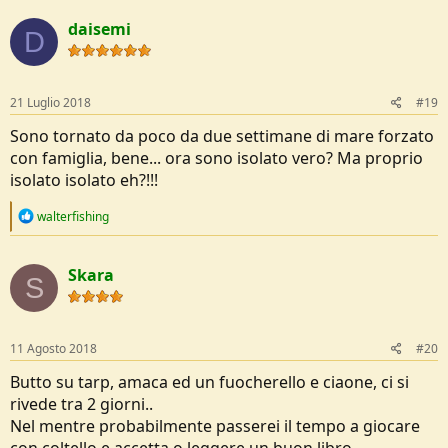
a
c
daisemi
t
D
i
o
n
s
21 Luglio 2018
#19
:
Sono tornato da poco da due settimane di mare forzato
con famiglia, bene... ora sono isolato vero? Ma proprio
isolato isolato eh?!!!
R
walterfishing
e
a
c
Skara
t
S
i
o
n
s
11 Agosto 2018
#20
:
Butto su tarp, amaca ed un fuocherello e ciaone, ci si
rivede tra 2 giorni..
Nel mentre probabilmente passerei il tempo a giocare