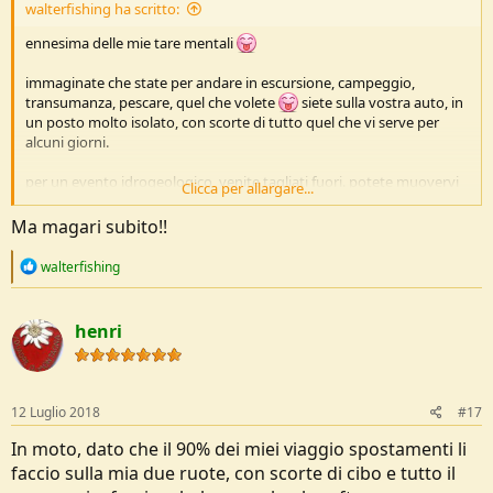
walterfishing ha scritto:
ennesima delle mie tare mentali
immaginate che state per andare in escursione, campeggio,
transumanza, pescare, quel che volete
siete sulla vostra auto, in
un posto molto isolato, con scorte di tutto quel che vi serve per
alcuni giorni.
per un evento idrogeologico, venite tagliati fuori. potete muovervi
Clicca per allargare...
solo nel raggio di 500 m dalla vostra auto, e c'e' un piccolo spiazzo a
vostra totale disposizione
Ma magari subito!!
supponendo che
R
walterfishing
e
1)i soccorsi siano stati allertati, e arriveranno tra 2 gg
a
c
henri
t
2)il clima sia ottimo e abbiate scorte per un intervallo ben piu'
i
lungo, quindi non rischiate
o
n
3)siate appunto bloccati dall'evento imprevisto in un territorio
s
12 Luglio 2018
#17
delimitato, senza contatti col mondo esterno
:
In moto, dato che il 90% dei miei viaggio spostamenti li
4)la situazione si sia stabilizzata e quindi non ci siano ulteriori rischi,
faccio sulla mia due ruote, con scorte di cibo e tutto il
non potete aprirvi la strada da soli ma neppure dobbiate