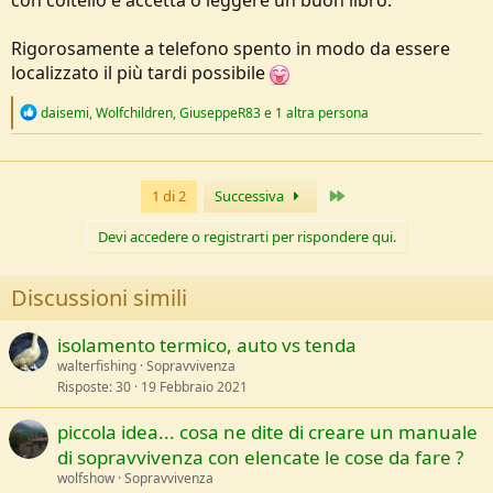
con coltello e accetta o leggere un buon libro.
Rigorosamente a telefono spento in modo da essere
localizzato il più tardi possibile
R
daisemi
,
Wolfchildren
,
GiuseppeR83
e 1 altra persona
e
a
c
t
Ultimo
1 di 2
Successiva
i
o
n
Devi accedere o registrarti per rispondere qui.
s
:
Discussioni simili
isolamento termico, auto vs tenda
walterfishing
Sopravvivenza
Risposte
30
19 Febbraio 2021
piccola idea... cosa ne dite di creare un manuale
di sopravvivenza con elencate le cose da fare ?
wolfshow
Sopravvivenza