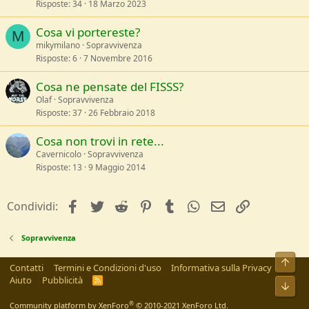
Risposte
34
18 Marzo 2023
Cosa vi portereste?
M
mikymilano
Sopravvivenza
Risposte
6
7 Novembre 2016
Cosa ne pensate del FISSS?
Olaf
Sopravvivenza
Risposte
37
26 Febbraio 2018
Cosa non trovi in rete...
Cavernicolo
Sopravvivenza
Risposte
13
9 Maggio 2014
facebook
Twitter
Reddit
Pinterest
Tumblr
WhatsApp
e-mail
Link
Condividi:
Sopravvivenza
Alto
Contatti
Termini e Condizioni d'uso
Informativa sulla Privacy
Aiuto
Pubblicità
R
Bass
S
S
®
Community platform by XenForo
© 2010-2021 XenForo Ltd.