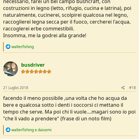
necessario, farei un bel campo bushcraft, con
preoccuparvi
costruzioni in legno (letto, rifugio, cucina e latrina), poi
come passereste le 48 ore in attesa della riapertura della strada?
naturalmente, cucinerei, scolpirei qualcosa nel legno,
raccoglierei legna secca per il fuoco, cercherei l'acqua,
raccoglerei erbe commestibili.
Insomma, me la godrei alla grande!
R
walterfishing
e
a
c
busdriver
t
i
o
n
s
21 Luglio 2018
#18
:
facendo il meno possibile ,una volta che ho acqua da
bere e qualcosa sotto i denti i soccorsi ci mettano il
tempo che serve. Ma poi chi li vuole....magari sono io poi
"che li vado a prendere" (frase di un noto film)
R
walterfishing
e
daisemi
e