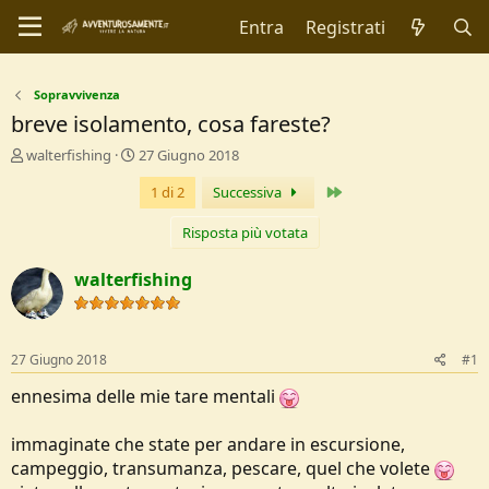
Entra
Registrati
Sopravvivenza
breve isolamento, cosa fareste?
C
D
walterfishing
27 Giugno 2018
r
a
Ultimo
1 di 2
Successiva
e
t
a
a
t
d
Risposta più votata
o
i
r
I
walterfishing
e
n
D
i
i
z
s
i
27 Giugno 2018
#1
c
o
u
ennesima delle mie tare mentali
s
s
immaginate che state per andare in escursione,
i
campeggio, transumanza, pescare, quel che volete
o
n