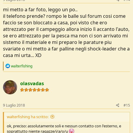
mi metto a far foto, leggo un po..
il telefono prende? rompo le balle sul forum cosi come
faccio se son bloccato a casa, poi visto che ero
attrezzato per il campeggio allora inizio lì accanto l'auto,
se ero attrezzato per la pesca ma non ci son arrivato mi
sistemo il materiale e mi preparo le parature piu
svariate o mi metto a far palline negli shock-leader che a
casa mi urta... XD
R
walterfishing
e
a
c
olasvadas
t
i
o
n
s
9 Luglio 2018
#15
:
walterfishing ha scritto:
ok, preciso: assolutamente soli e nessun contatto con l'esterno, e
soprattutto niente ragazze/i/a/o/u