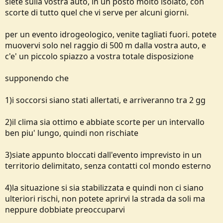
siete sulla vostra auto, in un posto molto isolato, con
e
scorte di tutto quel che vi serve per alcuni giorni.
per un evento idrogeologico, venite tagliati fuori. potete
muovervi solo nel raggio di 500 m dalla vostra auto, e
c'e' un piccolo spiazzo a vostra totale disposizione
supponendo che
1)i soccorsi siano stati allertati, e arriveranno tra 2 gg
2)il clima sia ottimo e abbiate scorte per un intervallo
ben piu' lungo, quindi non rischiate
3)siate appunto bloccati dall'evento imprevisto in un
territorio delimitato, senza contatti col mondo esterno
4)la situazione si sia stabilizzata e quindi non ci siano
ulteriori rischi, non potete aprirvi la strada da soli ma
neppure dobbiate preoccuparvi