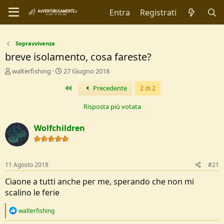
Entra
Registrati
Sopravvivenza
breve isolamento, cosa fareste?
C
D
walterfishing
27 Giugno 2018
r
a
Primo
Precedente
2 di 2
e
t
a
a
t
d
Risposta più votata
o
i
r
I
Wolfchildren
e
n
D
i
i
z
s
i
11 Agosto 2018
#21
c
o
u
Ciaone a tutti anche per me, sperando che non mi
s
scalino le ferie
s
i
R
walterfishing
o
e
n