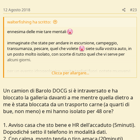
n
s
12 Agosto 2018
#23
:
walterfishing ha scritto:
ennesima delle mie tare mentali
immaginate che state per andare in escursione, campeggio,
transumanza, pescare, quel che volete
siete sulla vostra auto, in
un posto molto isolato, con scorte di tutto quel che vi serve per
alcuni giorni.
per un evento idrogeologico, venite tagliati fuori. potete muovervi
Clicca per allargare...
solo nel raggio di 500 m dalla vostra auto, e c'e' un piccolo spiazzo a
vostra totale disposizione
Un camion di Barolo DOCG si è intraversato e ha
supponendo che
bloccato la galleria davanti a me mentre quella dietro a
me è stata bloccata da un trasporto carne (a quarti di
1)i soccorsi siano stati allertati, e arriveranno tra 2 gg
bue, non meno) e mi hanno isolato per 48 ore?
2)il clima sia ottimo e abbiate scorte per un intervallo ben piu'
lungo, quindi non rischiate
1. Avviso casa che sto bene e HR dell'accaduto (5minuti).
Dopodiché setto il telefono in modalità dati.
3)siate appunto bloccati dall'evento imprevisto in un territorio
2. Con calma, monto tenda o tiro amaca (20minuti)
delimitato, senza contatti col mondo esterno