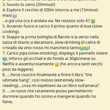
3. Svuoto lo zaino (20minuti)
4)la situazione si sia stabilizzata e quindi non ci siano ulteriori rischi,
4. Esploro il cerchio di 500m intorno a me (15minuti
non potete aprirvi la strada da soli ma neppure dobbiate
max)
preoccuparvi
...e già una ora è andata via. Ne restano solo 47
come passereste le 48 ore in attesa della riapertura della strada?
5. Accendo fuoco e carico il primo quarto di bue (slow
cooking).
6. Stappo la prima bottiglia di Barolo e la verso nella
tazza di titanio a decantare, slow-drinking (il calice di
cristallo da vino rosso mi mancherà tanto
)
7. Carico pipa (slow-smoking), dispiego il pannello solare
, inforco gli occhiali e do fondo ai 30gb/mese su
Netflix e avventurosamente
(ho ancora tanti vecchi
post da leggere).
8. ....forse riuscirò finalmente a finire il libro "the
ultimate hang", così noioso (extremely slow-
reading)....cosa mi aspettavo da un libro sull'amaca?
9. ... un lusso che raramente posso permettermi:
dormirei quando ho sonno e mangerei quando ho
fame.