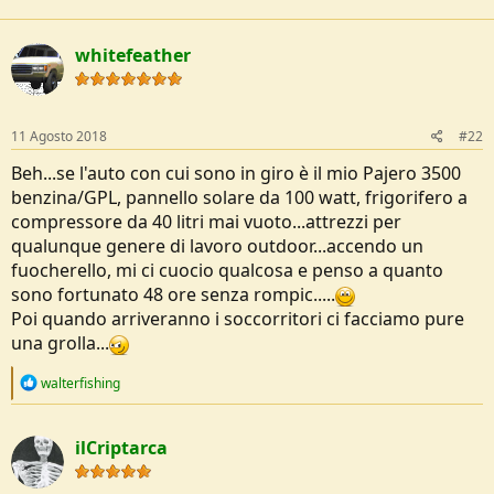
a
e
c
t
whitefeather
i
o
n
s
:
11 Agosto 2018
#22
Beh...se l'auto con cui sono in giro è il mio Pajero 3500
benzina/GPL, pannello solare da 100 watt, frigorifero a
compressore da 40 litri mai vuoto...attrezzi per
qualunque genere di lavoro outdoor...accendo un
fuocherello, mi ci cuocio qualcosa e penso a quanto
sono fortunato 48 ore senza rompic.....
Poi quando arriveranno i soccorritori ci facciamo pure
una grolla...
R
walterfishing
e
a
c
ilCriptarca
t
i
o