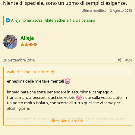
Niente di speciale, sono un uomo di semplici esigenze.
Ultima modifica:
12 Agosto 2018
R
Alleja
,
tommaso82
,
whitefeather
e 1 altra persona
e
a
c
Alleja
t
i
o
n
s
20 Settembre 2018
#24
:
walterfishing ha scritto:
ennesima delle mie tare mentali
immaginate che state per andare in escursione, campeggio,
transumanza, pescare, quel che volete
siete sulla vostra auto, in
un posto molto isolato, con scorte di tutto quel che vi serve per
alcuni giorni.
per un evento idrogeologico, venite tagliati fuori. potete muovervi
Clicca per allargare...
solo nel raggio di 500 m dalla vostra auto, e c'e' un piccolo spiazzo a
vostra totale disposizione