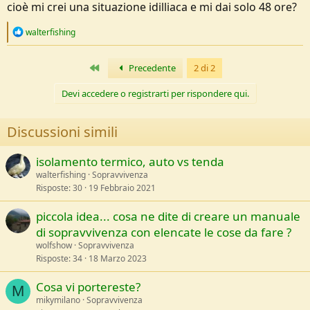
cioè mi crei una situazione idilliaca e mi dai solo 48 ore?
supponendo che
R
walterfishing
1)i soccorsi siano stati allertati, e arriveranno tra 2 gg
e
a
2)il clima sia ottimo e abbiate scorte per un intervallo ben piu'
c
Primo
Precedente
2 di 2
lungo, quindi non rischiate
t
i
Devi accedere o registrarti per rispondere qui.
o
3)siate appunto bloccati dall'evento imprevisto in un territorio
n
delimitato, senza contatti col mondo esterno
s
Discussioni simili
:
4)la situazione si sia stabilizzata e quindi non ci siano ulteriori rischi,
non potete aprirvi la strada da soli ma neppure dobbiate
isolamento termico, auto vs tenda
preoccuparvi
walterfishing
Sopravvivenza
come passereste le 48 ore in attesa della riapertura della strada?
Risposte
30
19 Febbraio 2021
piccola idea... cosa ne dite di creare un manuale
di sopravvivenza con elencate le cose da fare ?
wolfshow
Sopravvivenza
Risposte
34
18 Marzo 2023
Cosa vi portereste?
M
mikymilano
Sopravvivenza