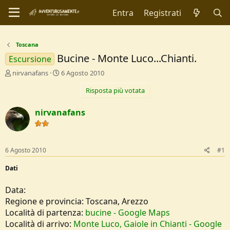
Entra
Registrati
Toscana
Bucine - Monte Luco...Chianti.
Escursione
C
D
nirvanafans
6 Agosto 2010
r
a
Risposta più votata
e
t
a
a
t
d
nirvanafans
o
i
r
I
e
n
D
i
6 Agosto 2010
#1
i
z
s
i
Dati
c
o
u
Data:
s
Regione e provincia: Toscana, Arezzo
s
i
Località di partenza:
bucine - Google Maps
o
Località di arrivo:
Monte Luco, Gaiole in Chianti - Google
n