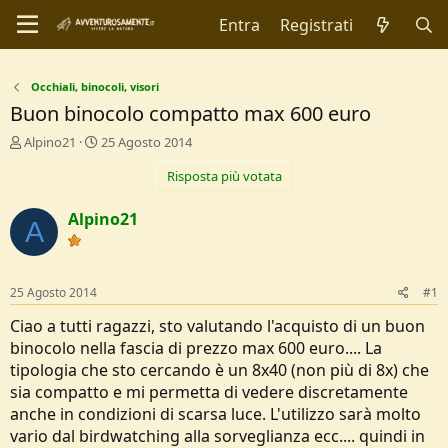
Entra
Registrati
Occhiali, binocoli, visori
Buon binocolo compatto max 600 euro
C
D
Alpino21
25 Agosto 2014
r
a
Risposta più votata
e
t
a
a
t
d
Alpino21
A
o
i
r
I
e
n
D
i
25 Agosto 2014
#1
i
z
s
i
Ciao a tutti ragazzi, sto valutando l'acquisto di un buon
c
o
binocolo nella fascia di prezzo max 600 euro.... La
u
tipologia che sto cercando è un 8x40 (non più di 8x) che
s
sia compatto e mi permetta di vedere discretamente
s
i
anche in condizioni di scarsa luce. L'utilizzo sarà molto
o
vario dal birdwatching alla sorveglianza ecc.... quindi in
n