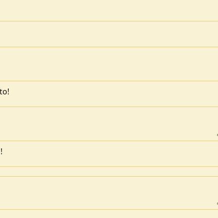
to!
!