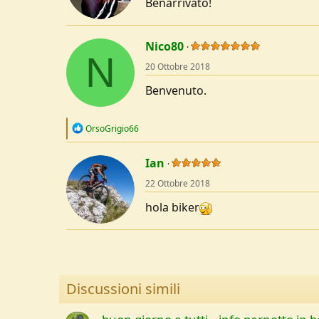
Benarrivato!
Nico80
N
20 Ottobre 2018
Benvenuto.
R
OrsoGrigio66
e
a
c
Ian
t
22 Ottobre 2018
i
o
hola biker
n
s
:
Discussioni simili