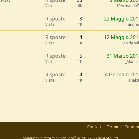
bosco
Risposte
28
8 Marzo 202
Visite
6K
19Armando7
Risposte
3
22 Maggio 201
Visite
1K
andre
Risposte
4
12 Maggio 201
Visite
1K
Leo da so
Risposte
5
31 Marzo 201
Visite
1K
_Manue
Risposte
4
4 Gennaio 201
Visite
1K
shak
l
Link
Contatti
Termini e Condizi
®
Community platform by XenForo
© 2010-2021 XenForo Ltd.