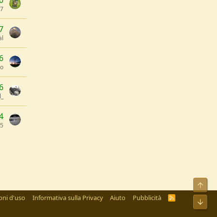
0
7
7
al
6
lo
6
l_
4
85
Alto
oni d'uso
Informativa sulla Privacy
Aiuto
Pubblicità
R
Bass
S
S