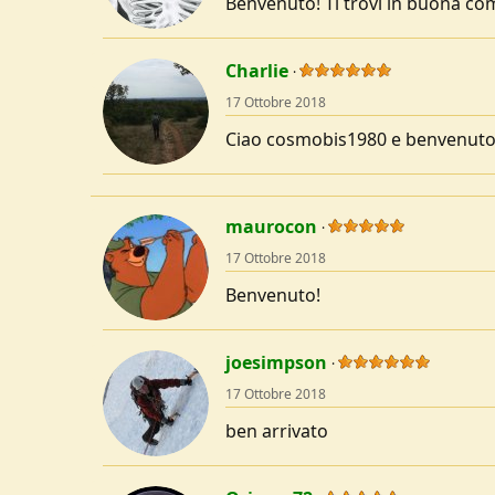
Benvenuto! Ti trovi in buona co
n
s
:
Charlie
17 Ottobre 2018
Ciao cosmobis1980 e benvenut
maurocon
17 Ottobre 2018
Benvenuto!
joesimpson
17 Ottobre 2018
ben arrivato