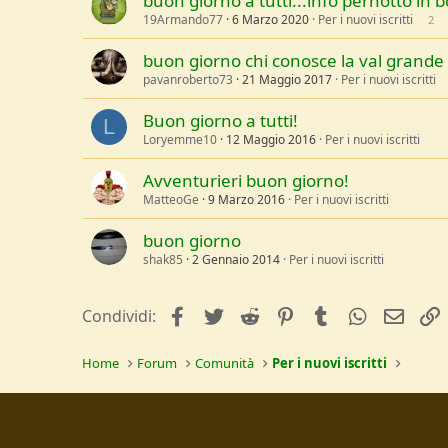
buon giorno a tutti...info pernotto in 
19Armando77
6 Marzo 2020
Per i nuovi iscritti
2
buon giorno chi conosce la val grande
pavanroberto73
21 Maggio 2017
Per i nuovi iscritti
Buon giorno a tutti!
L
Loryemme10
12 Maggio 2016
Per i nuovi iscritti
Avventurieri buon giorno!
MatteoGe
9 Marzo 2016
Per i nuovi iscritti
buon giorno
shak85
2 Gennaio 2014
Per i nuovi iscritti
facebook
Twitter
Reddit
Pinterest
Tumblr
WhatsApp
e-mai
Condividi:
Home
Forum
Comunità
Per i nuovi iscritti