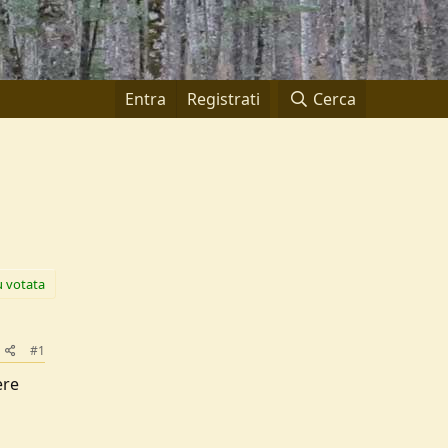
Entra
Registrati
Cerca
ù votata
#1
ere