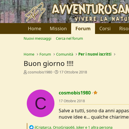
Home
Mission
Forum
Corsi
Riso
Nuovi messaggi
Cerca nel forum
Home
Forum
Comunità
Per i nuovi iscritti
Buon giorno !!!!
C
D
cosmobis1980
17 Ottobre 2018
r
a
e
t
a
a
cosmobis1980
t
d
C
o
i
17 Ottobre 2018
r
I
e
n
Salve a tutti, sono da anni appa
D
i
nuove idee e... qualche chiarimen
i
z
s
i
R
ilCriptarca
,
OrsoGrigio66
,
Joker
e 1 altra persona
c
o