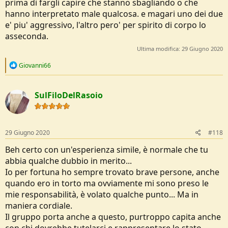
prima di fargli capire che stanno sbagliando o che
hanno interpretato male qualcosa. e magari uno dei due
e' piu' aggressivo, l'altro pero' per spirito di corpo lo
asseconda.
Ultima modifica:
29 Giugno 2020
R
Giovanni66
e
a
c
SulFiloDelRasoio
t
i
o
n
s
29 Giugno 2020
#118
:
Beh certo con un'esperienza simile, è normale che tu
abbia qualche dubbio in merito...
Io per fortuna ho sempre trovato brave persone, anche
quando ero in torto ma ovviamente mi sono preso le
mie responsabilità, è volato qualche punto... Ma in
maniera cordiale.
Il gruppo porta anche a questo, purtroppo capita anche
con chi dovrebbe tutelarci e rappresentare lo stato.