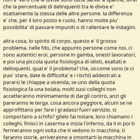
casa la pagnotta.
Quello che critico aspramente è la possibilità di Interpretazione delle
che la percentuale di delinquenti tra le divise e'
nostre leggi
esattamente la stessa delle altre persone. la differenza
Detto questo, gli agenti sono persone e possono sbagliare anche
e' che, per il loro posto e ruolo, hanno molte piu'
loro, ma per ovvi motivi di sicurezza e ruolo portano l'arma in
possibilita' di passare impuniti o di rallentare le indagini.
fondina. Non vedo il motivo per cui un onesto cittadino incensurato
non possa circolare indisturbato nel bosco con un coltello più o
meno lungo in bella vista alla cintura senza dover temere
altra cosa, lo spirito di corpo. questo e' il grosso
l'interpretazione più o meno corretta di una persona che cerca di
problema. nelle fdo, che appunto persone come noi, ci
svolgere il suo lavoro anch'egli vittima della selva burocratica che
sono autentici eroi, persone in gamba, onesti lavoratori,
vige in Italia (che per quanto possa criticare, scriverò sempre con la
e poi una piccola quota fisiologica di idioti, esaltati e
maiuscola).
delinquenti. qual e' il problema? che, siccome sono (e ci
puo' stare, date le difficolta' e i rischi) addestrati a
pararsi le chiappe a vicenda, se uno della quota
fisiologica fa una boiata, molti suoi colleghi non
accetteranno minimamente di dargli contro, anzi gli
pareranno le terga. cosa ancora peggiore, alcuni se ne
approfittano per fare i gradassi fuori servizio. si
comportano a schifo? glielo fai notare, loro chiamano i
colleghi, finisci in caserma e inizia l'inferno, da li in poi ti
fermeranno ogni volta che ti vedono in macchina, ti
faranno storie, arriveranno a smontarti la macchina in