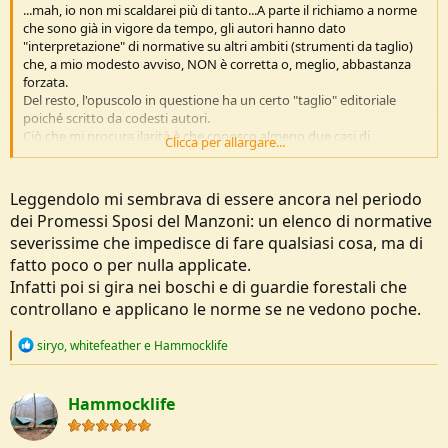
...mah, io non mi scaldarei più di tanto...A parte il richiamo a norme
che sono già in vigore da tempo, gli autori hanno dato
"interpretazione" di normative su altri ambiti (strumenti da taglio)
che, a mio modesto avviso, NON è corretta o, meglio, abbastanza
forzata.
Del resto, l'opuscolo in questione ha un certo "taglio" editoriale
poiché scritto da codesti autori.
Ciò che mi procura ilarità è che conosco almeno due casi di
Clicca per allargare...
costruzioni abusive ed illegittime (non sanabili) in zona rurale, che,
nonostante le plurime ordinanze di demolizione impartite dal
Comune competente, sono ancora in essere per via dei ricorsi
Leggendolo mi sembrava di essere ancora nel periodo
capziosi del proprietario (ovviamente con la connivenza di un paio
dei Promessi Sposi del Manzoni: un elenco di normative
di impiegati al Settore Urbanistica...).
severissime che impedisce di fare qualsiasi cosa, ma di
Ora la parte più divertente: il propietario delle costruzioni abusive è
un ex ispettore della Polizia di Stato.
fatto poco o per nulla applicate.
E ha costruito (male) tutto quanto lui, per giunta.
Infatti poi si gira nei boschi e di guardie forestali che
controllano e applicano le norme se ne vedono poche.
Quindi, rilassatevi, in Italia è sufficiente usare un po' di "savoir faire"
e muoversi "sottotono" per evitare guai.
R
siryo
,
whitefeather
e
Hammocklife
Penso abbiate capito cosa intendo.
e
a
c
Hammocklife
t
P.s. ritengo che "libelli" del genere possano creare notevoli problemi
i
o
anche ai cacciatori, non sia mai che qualche animalista se lo porti