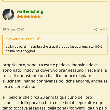
e
a
c
walterfishing
t
i
o
n
s
29 Giugno 2020
#117
:
olasvadas ha scritto:
dalle tue parti mi sembra che ci sia il gruppo fascioanimalista 100%
animalisti, i peggiori.
proprio loro, sono tra este e padova. indovina dove
sono nato, indovina dove vivo ora? nessuno riesce mai a
toccarli nonostante una fila di denunce e boiate
allucinanti, hanno connivenze politiche enormi, anche se
loro dicono di no.
e il bello e' che circa 20 anni fa qualcuno dei loro
capoccia dell'epoca ha fatto delle boiate epocali, e ogni
tanto toccava ai ragazzi della zona ("convinti" da un paio