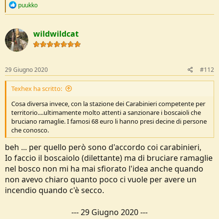
R
puukko
e
a
c
wildwildcat
t
i
o
n
s
29 Giugno 2020
#112
:
Texhex ha scritto:
Cosa diversa invece, con la stazione dei Carabinieri competente per
territorio....ultimamente molto attenti a sanzionare i boscaioli che
bruciano ramaglie. I famosi 68 euro li hanno presi decine di persone
che conosco.
beh ... per quello però sono d'accordo coi carabinieri,
Io faccio il boscaiolo (dilettante) ma di bruciare ramaglie
nel bosco non mi ha mai sfiorato l'idea anche quando
non avevo chiaro quanto poco ci vuole per avere un
incendio quando c'è secco.
---
29 Giugno 2020
---