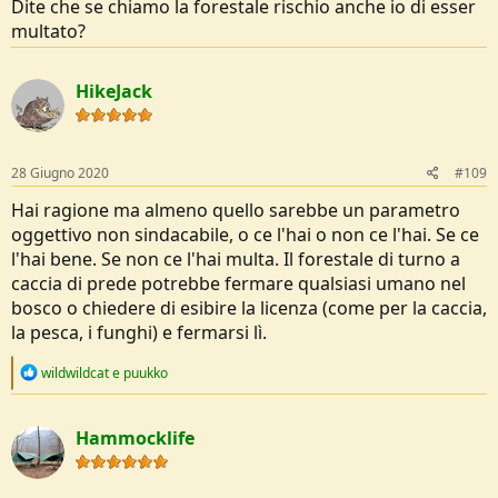
Dite che se chiamo la forestale rischio anche io di esser
multato?
HikeJack
28 Giugno 2020
#109
Hai ragione ma almeno quello sarebbe un parametro
oggettivo non sindacabile, o ce l'hai o non ce l'hai. Se ce
l'hai bene. Se non ce l'hai multa. Il forestale di turno a
caccia di prede potrebbe fermare qualsiasi umano nel
bosco o chiedere di esibire la licenza (come per la caccia,
la pesca, i funghi) e fermarsi lì.
R
wildwildcat
e
puukko
e
a
c
Hammocklife
t
i
o
n