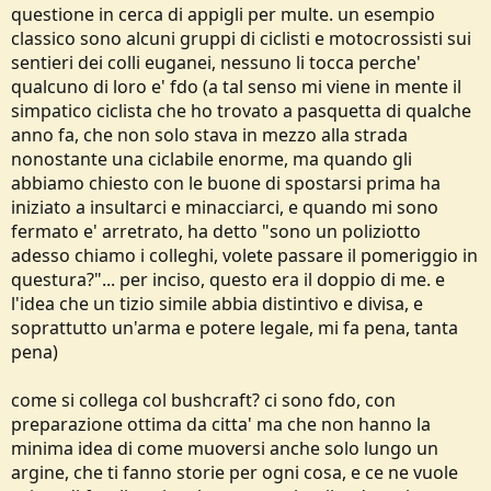
questione in cerca di appigli per multe. un esempio
classico sono alcuni gruppi di ciclisti e motocrossisti sui
sentieri dei colli euganei, nessuno li tocca perche'
qualcuno di loro e' fdo (a tal senso mi viene in mente il
simpatico ciclista che ho trovato a pasquetta di qualche
anno fa, che non solo stava in mezzo alla strada
nonostante una ciclabile enorme, ma quando gli
abbiamo chiesto con le buone di spostarsi prima ha
iniziato a insultarci e minacciarci, e quando mi sono
fermato e' arretrato, ha detto "sono un poliziotto
adesso chiamo i colleghi, volete passare il pomeriggio in
questura?"... per inciso, questo era il doppio di me. e
l'idea che un tizio simile abbia distintivo e divisa, e
soprattutto un'arma e potere legale, mi fa pena, tanta
pena)
come si collega col bushcraft? ci sono fdo, con
preparazione ottima da citta' ma che non hanno la
minima idea di come muoversi anche solo lungo un
argine, che ti fanno storie per ogni cosa, e ce ne vuole