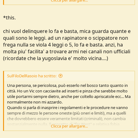
Clicca per allargare...
in città, fosse per me liberalizzerei anche il porto occulto da difesa
per tutti coloro che hanno già porto d'armi per uso caccia o sportivo
(e quindi sono persone con la fedina penale pulita e si spera con un
*this.
minimo di preparazione e sobrietà mentale). È tutta una questione
di cultura ed educazione... E non si risolve nulla con la pura
chi vuol delinquere lo fa e basta, mica guarda quante e
repressione, si colpiscono soprattutto gli onesti e si rischia solo di
peggiorare la situazione
quali sono le leggi. ad un rapinatore o scippatore non
frega nulla se viola 4 leggi o 5, lo fa e basta. anzi, ha
molta piu' facilita' a trovare armi nei canali non ufficiali
(ricordate che la yugoslavia e' molto vicina....)
SulFiloDelRasoio ha scritto:
Una persona, se pericolosa, può esserlo nel bosco tanto quanto in
città. Ho un Vic con cacciavite ad inserti e pinza che sarebbe molto
utile portarmi sempre dietro, anche per coltello apriscatole ecc... Ma
normalmente non mi azzardo.
Quando si parla di inasprire i regolamenti e le procedure ne vanno
sempre di mezzo le persone oneste (più oneri e limiti), ma a quelli
che dovrebbero essere veramente limitati (criminali), non cambia
sostanzialmente nulla. Il concetto di "far West" e relativa fobia
Clicca per allargare...
instillata da una certa parte delle istituzioni si fonda su concetti non
veri... Stanno puntando ad un progressivo disarmo dei cittadini (in