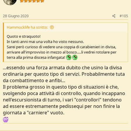
i
o
n
s
28 Giugno 2020
#105
:
Hammocklife ha scritto:
Quoto e straquoto!
In tanti anni mai una volta ho visto nessuno.
Sarei però curioso di vedere una coppia di carabienieri in divisa,
arrivare all'improvviso in mezzo al bosco.....li vedrei rotolare per
terra alla prima discesa infangata!
...essendo una forza armata dubito che usino la divisa
ordinaria per questo tipo di servizi. Probabilmente tuta
da combattimento e anfibi...
Il problema grosso in questo tipo di situazioni è che,
svolgendo poca attività di controllo, quando incappano
nell'escursionista di turno, i vari "controllori" tendono
ad essere estremamente pedissequi per non finire la
giornata a "carniere" vuoto.