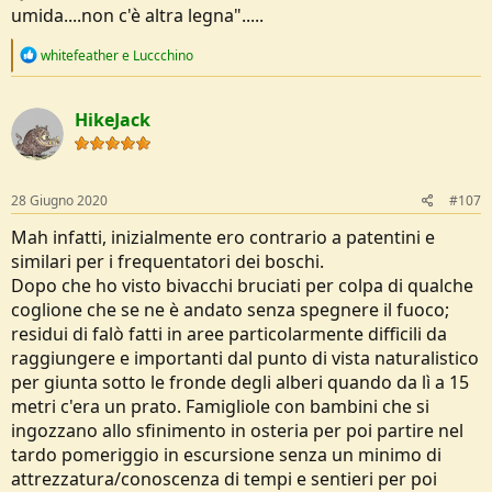
umida....non c'è altra legna".....
R
whitefeather
e
Luccchino
e
a
c
HikeJack
t
i
o
n
s
28 Giugno 2020
#107
:
Mah infatti, inizialmente ero contrario a patentini e
similari per i frequentatori dei boschi.
Dopo che ho visto bivacchi bruciati per colpa di qualche
coglione che se ne è andato senza spegnere il fuoco;
residui di falò fatti in aree particolarmente difficili da
raggiungere e importanti dal punto di vista naturalistico
per giunta sotto le fronde degli alberi quando da lì a 15
metri c'era un prato. Famigliole con bambini che si
ingozzano allo sfinimento in osteria per poi partire nel
tardo pomeriggio in escursione senza un minimo di
attrezzatura/conoscenza di tempi e sentieri per poi