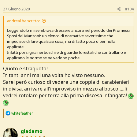
n
appresso per inventare nuovi modi per dare fastidio...
s
27 Giugno 2020
#104
:
andreal ha scritto:
Leggendolo mi sembrava di essere ancora nel periodo dei Promessi
Sposi del Manzoni: un elenco di normative severissime che
impedisce di fare qualsiasi cosa, ma di fatto poco o per nulla
applicate.
Infatti poi si gira nei boschi e di guardie forestali che controllano e
applicano le norme se ne vedono poche.
Quoto e straquoto!
In tanti anni mai una volta ho visto nessuno.
Sarei però curioso di vedere una coppia di carabienieri
in divisa, arrivare all'improvviso in mezzo al bosco.....li
vedrei rotolare per terra alla prima discesa infangata!
R
whitefeather
e
a
c
giadamo
t