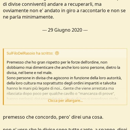
di divise conniventi) andare a recuperarli, ma
ovviamente non e' andato in giro a raccontarlo e non se
ne parla minimamente.
---
29 Giugno 2020
---
SulFiloDelRasoio ha scritto:
Premesso che ho gran rispetto per le forze dell'ordine, non
dobbiamo mai dimenticare che anche loro sono persone, dietro la
divisa, nel bene e nel male.
Sono persone in divisa che agiscono in funzione della loro autorità,
della loro cultura ma soprattutto degli ordini impartiti e talvolta
hanno le mani più legate di noi... Gente che viene arrestata ma
rilasciata dopo poco per qualche cavillo o "mancanza di prove",
hanno perlopiù dotazioni datate, alcuni di loro si prendono rischi
Clicca per allargare...
concreti ogni giorno per un misero stipendio e per una divisa
sempre più bistrattata. Anche loro hanno le loro colpe, ma non
giustifica certe persone ad additarli e a contrastarli ad ogni costo al
premesso che concordo, pero' direi una cosa.
grido di ACAB, dimenticando che dietro quelle divise c'è sempre una
persona, che nel bene o nel male rischia la pelle e deve portare a
non e' vero che le divise sono tutte sante. a spanne, direi