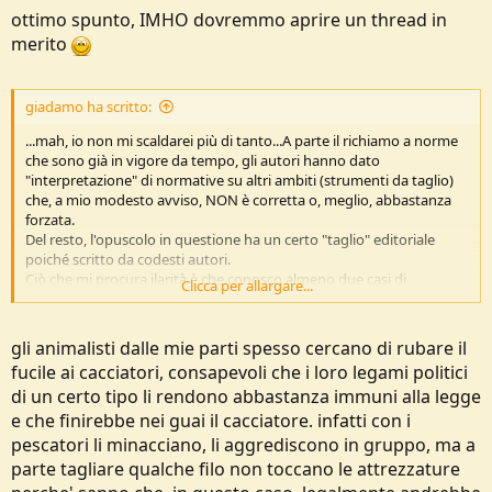
primis a livello europeo, ma anche globale) ma come sempre si parla
ottimo spunto, IMHO dovremmo aprire un thread in
di cittadini onesti, a tutto vantaggio della criminalità, che può agire
merito
ancor più indisturbata. Negli stessi stati uniti, il maggior numero di
stragi e omicidi con armi da fuoco avviene nelle gun free zones o
negli stati con norme più severe sull'acquisto e porto delle armi, non
giadamo ha scritto:
certo negli stati con più libertà di porto.
Non vorrei andare troppo fuori argomento, si può sempre
...mah, io non mi scaldarei più di tanto...A parte il richiamo a norme
approfondire in un topic apposito.
che sono già in vigore da tempo, gli autori hanno dato
"interpretazione" di normative su altri ambiti (strumenti da taglio)
che, a mio modesto avviso, NON è corretta o, meglio, abbastanza
forzata.
Del resto, l'opuscolo in questione ha un certo "taglio" editoriale
poiché scritto da codesti autori.
Ciò che mi procura ilarità è che conosco almeno due casi di
Clicca per allargare...
costruzioni abusive ed illegittime (non sanabili) in zona rurale, che,
nonostante le plurime ordinanze di demolizione impartite dal
Comune competente, sono ancora in essere per via dei ricorsi
gli animalisti dalle mie parti spesso cercano di rubare il
capziosi del proprietario (ovviamente con la connivenza di un paio
fucile ai cacciatori, consapevoli che i loro legami politici
di impiegati al Settore Urbanistica...).
di un certo tipo li rendono abbastanza immuni alla legge
Ora la parte più divertente: il propietario delle costruzioni abusive è
un ex ispettore della Polizia di Stato.
e che finirebbe nei guai il cacciatore. infatti con i
E ha costruito (male) tutto quanto lui, per giunta.
pescatori li minacciano, li aggrediscono in gruppo, ma a
parte tagliare qualche filo non toccano le attrezzature
Quindi, rilassatevi, in Italia è sufficiente usare un po' di "savoir faire"