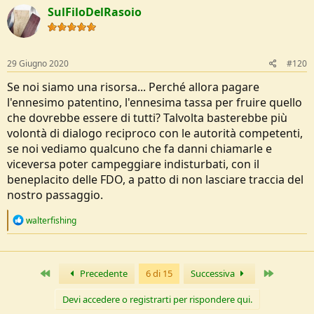
c
SulFiloDelRasoio
t
i
o
n
s
29 Giugno 2020
#120
:
Se noi siamo una risorsa... Perché allora pagare
l'ennesimo patentino, l'ennesima tassa per fruire quello
che dovrebbe essere di tutti? Talvolta basterebbe più
volontà di dialogo reciproco con le autorità competenti,
se noi vediamo qualcuno che fa danni chiamarle e
viceversa poter campeggiare indisturbati, con il
beneplacito delle FDO, a patto di non lasciare traccia del
nostro passaggio.
R
walterfishing
e
a
c
t
Primo
Ultimo
Precedente
6 di 15
Successiva
i
o
n
Devi accedere o registrarti per rispondere qui.
s