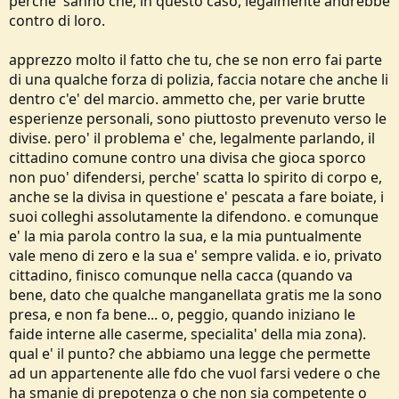
perche' sanno che, in questo caso, legalmente andrebbe
e muoversi "sottotono" per evitare guai.
contro di loro.
Penso abbiate capito cosa intendo.
apprezzo molto il fatto che tu, che se non erro fai parte
di una qualche forza di polizia, faccia notare che anche li
P.s. ritengo che "libelli" del genere possano creare notevoli problemi
dentro c'e' del marcio. ammetto che, per varie brutte
anche ai cacciatori, non sia mai che qualche animalista se lo porti
appresso per inventare nuovi modi per dare fastidio...
esperienze personali, sono piuttosto prevenuto verso le
divise. pero' il problema e' che, legalmente parlando, il
cittadino comune contro una divisa che gioca sporco
non puo' difendersi, perche' scatta lo spirito di corpo e,
anche se la divisa in questione e' pescata a fare boiate, i
suoi colleghi assolutamente la difendono. e comunque
e' la mia parola contro la sua, e la mia puntualmente
vale meno di zero e la sua e' sempre valida. e io, privato
cittadino, finisco comunque nella cacca (quando va
bene, dato che qualche manganellata gratis me la sono
presa, e non fa bene... o, peggio, quando iniziano le
faide interne alle caserme, specialita' della mia zona).
qual e' il punto? che abbiamo una legge che permette
ad un appartenente alle fdo che vuol farsi vedere o che
ha smanie di prepotenza o che non sia competente o