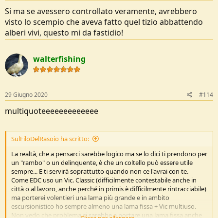
Si ma se avessero controllato veramente, avrebbero
visto lo scempio che aveva fatto quel tizio abbattendo
alberi vivi, questo mi da fastidio!
walterfishing
29 Giugno 2020
#114
multiquoteeeeeeeeeeeee
SulFiloDelRasoio ha scritto:
La realtà, che a pensarci sarebbe logico ma se lo dici ti prendono per
un "rambo" o un delinquente, è che un coltello può essere utile
sempre... E ti servirà soprattutto quando non ce l'avrai con te.
Come EDC uso un Vic. Classic (difficilmente contestabile anche in
città o al lavoro, anche perché in primis è difficilmente rintracciabile)
ma porterei volentieri una lama più grande e in ambito
escursionistico ho sempre almeno una lama fissa + Vic multiuso.
Non vedo che problema ci sarebbe a portare una lama fissa anche