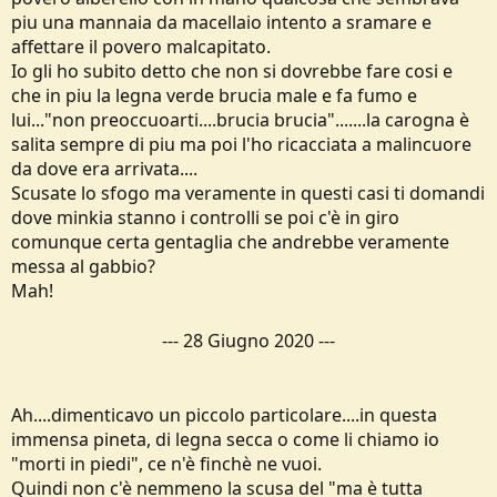
piu una mannaia da macellaio intento a sramare e
affettare il povero malcapitato.
Io gli ho subito detto che non si dovrebbe fare cosi e
che in piu la legna verde brucia male e fa fumo e
lui..."non preoccuoarti....brucia brucia".......la carogna è
salita sempre di piu ma poi l'ho ricacciata a malincuore
da dove era arrivata....
Scusate lo sfogo ma veramente in questi casi ti domandi
dove minkia stanno i controlli se poi c'è in giro
comunque certa gentaglia che andrebbe veramente
messa al gabbio?
Mah!
---
28 Giugno 2020
---
Ah....dimenticavo un piccolo particolare....in questa
immensa pineta, di legna secca o come li chiamo io
"morti in piedi", ce n'è finchè ne vuoi.
Quindi non c'è nemmeno la scusa del "ma è tutta