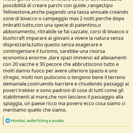
possibilità di creare parchi con guide ,ranger,tipo
Yellowstone,anche pagando una tassa annuale creando
zone di bivacco o campeggio max 2 notti perche dopo
imbratti tutto,con una specie di patentino,o
abbonamento, ritirabile se fai cazzate, corsi di bivacco o
bushcraft imparare ai giovani a vivere la natura senza
disprezzarla,tutto questo senza esagerare e
contingentare il turismo, sarebbe una risorsa
economica enorme ,dare spazi immensi ad allevamenti
con 20 vacche e 30 pecore che abbrutiscono tutto e
molti danno fuoco per avere ulteriore spazio e uno
sfregio, molti non puliscono o tengono bene il terreno
demaniale,costruendo barriere e chiudendo passaggi ai
poveri trekker e sono padroni di cose di tutti come gli
stabilimenti al mare,che non lasciano il passaggio alla
spiaggia, un paese ricco ma povero ecco cosa siamo ci
meritiamo quello che siamo.
R
Wombat
,
walterfishing
e
puukko
e
a