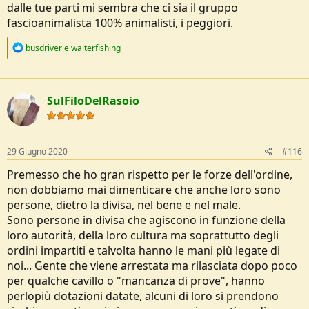
dalle tue parti mi sembra che ci sia il gruppo
fascioanimalista 100% animalisti, i peggiori.
R
busdriver
e
walterfishing
e
a
c
t
SulFiloDelRasoio
i
o
n
s
:
29 Giugno 2020
#116
Premesso che ho gran rispetto per le forze dell'ordine,
non dobbiamo mai dimenticare che anche loro sono
persone, dietro la divisa, nel bene e nel male.
Sono persone in divisa che agiscono in funzione della
loro autorità, della loro cultura ma soprattutto degli
ordini impartiti e talvolta hanno le mani più legate di
noi... Gente che viene arrestata ma rilasciata dopo poco
per qualche cavillo o "mancanza di prove", hanno
perlopiù dotazioni datate, alcuni di loro si prendono