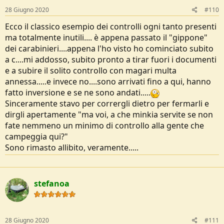
s
28 Giugno 2020
#110
:
Ecco il classico esempio dei controlli ogni tanto presenti
ma totalmente inutili.... è appena passato il "gippone"
dei carabinieri....appena l'ho visto ho cominciato subito
a c....mi addosso, subito pronto a tirar fuori i documenti
e a subire il solito controllo con magari multa
annessa.....e invece no....sono arrivati fino a qui, hanno
fatto inversione e se ne sono andati.....
Sinceramente stavo per corrergli dietro per fermarli e
dirgli apertamente "ma voi, a che minkia servite se non
fate nemmeno un minimo di controllo alla gente che
campeggia qui?"
Sono rimasto allibito, veramente.....
stefanoa
28 Giugno 2020
#111