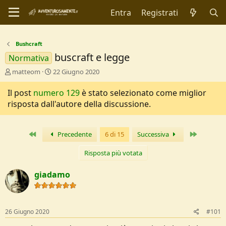
Entra
Registrati
Bushcraft
buscraft e legge
Normativa
C
D
matteom
22 Giugno 2020
r
a
e
t
Il post
numero 129
è stato selezionato come miglior
a
a
risposta dall'autore della discussione.
t
d
o
i
r
I
Primo
Ultimo
Precedente
6 di 15
Successiva
e
n
D
i
i
z
Risposta più votata
s
i
c
o
giadamo
u
s
s
i
26 Giugno 2020
#101
o
n