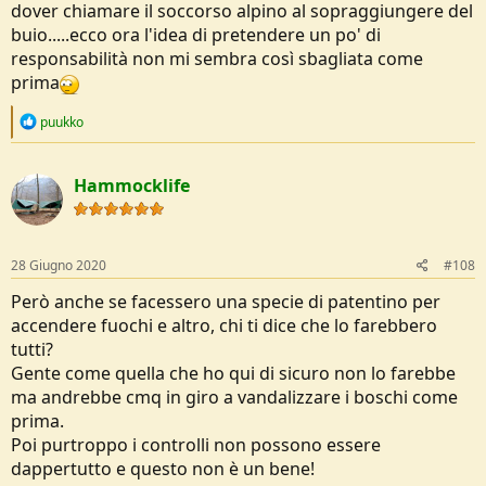
dover chiamare il soccorso alpino al sopraggiungere del
buio.....ecco ora l'idea di pretendere un po' di
responsabilità non mi sembra così sbagliata come
prima
R
puukko
e
a
c
Hammocklife
t
i
o
n
s
28 Giugno 2020
#108
:
Però anche se facessero una specie di patentino per
accendere fuochi e altro, chi ti dice che lo farebbero
tutti?
Gente come quella che ho qui di sicuro non lo farebbe
ma andrebbe cmq in giro a vandalizzare i boschi come
prima.
Poi purtroppo i controlli non possono essere
dappertutto e questo non è un bene!