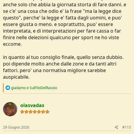
anche solo che abbia la giornata storta di fare danni. e
se c'e' una cosa che odio e' la frase "ma la legge dice
questo", perche' la legge e' fatta dagli uomini, e puo'
essere giusta o meno. e soprattutto, puo' essere
interpretata, e di interpretazioni per fare cassa o far
finire nelle deiezioni qualcuno per sport ne ho viste
eccome.
in quanto al tuo consiglio finale, quello senza dubbio.
poi dipende molto anche dalle zone e da tanti altri
fattori. pero' una normativa migliore sarebbe
auspicabile.
R
giadamo
e
SulFiloDelRasoio
e
a
c
olasvadas
t
i
o
n
s
29 Giugno 2020
#115
: