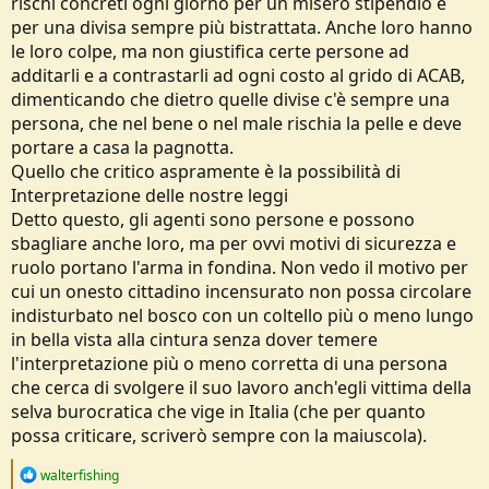
rischi concreti ogni giorno per un misero stipendio e
per una divisa sempre più bistrattata. Anche loro hanno
le loro colpe, ma non giustifica certe persone ad
additarli e a contrastarli ad ogni costo al grido di ACAB,
dimenticando che dietro quelle divise c'è sempre una
persona, che nel bene o nel male rischia la pelle e deve
portare a casa la pagnotta.
Quello che critico aspramente è la possibilità di
Interpretazione delle nostre leggi
Detto questo, gli agenti sono persone e possono
sbagliare anche loro, ma per ovvi motivi di sicurezza e
ruolo portano l'arma in fondina. Non vedo il motivo per
cui un onesto cittadino incensurato non possa circolare
indisturbato nel bosco con un coltello più o meno lungo
in bella vista alla cintura senza dover temere
l'interpretazione più o meno corretta di una persona
che cerca di svolgere il suo lavoro anch'egli vittima della
selva burocratica che vige in Italia (che per quanto
possa criticare, scriverò sempre con la maiuscola).
R
walterfishing