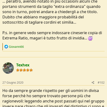
... peraltro, avendo notato in più occasioni alcuni che
e
portano strumenti da taglio "extra ordinanza" quando
sono in turno, potrei andare a chiedergli a che titolo.
Dubito che abbiano maggiore probabilità del
sottoscritto di tagliare cordini et similia...
P.s. in genere vedo sempre indossare cineserie copia di
Extrema Ratio, magari è tutto frutto di invidia...
R
Giovanni66
e
a
c
t
Texhex
i
o
n
s
:
27 Giugno 2020
#102
Ho da sempre grande rispetto per gli uomini in divisa
forse perchè ho sempre trovato persone più che
ragionevoli: leggendo anche post passati qui nel gruppo
invece pare chiaro che gli invasati del distintivo ci sono e