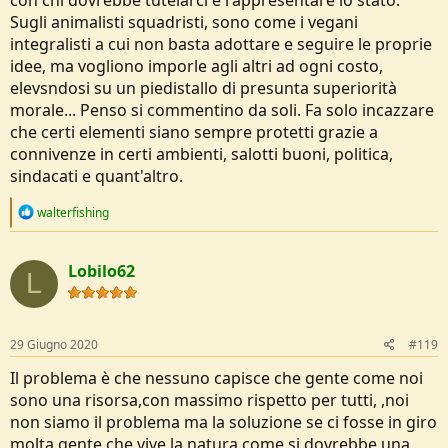
Sugli animalisti squadristi, sono come i vegani
integralisti a cui non basta adottare e seguire le proprie
idee, ma vogliono imporle agli altri ad ogni costo,
elevsndosi su un piedistallo di presunta superiorità
morale... Penso si commentino da soli. Fa solo incazzare
che certi elementi siano sempre protetti grazie a
connivenze in certi ambienti, salotti buoni, politica,
sindacati e quant'altro.
R
walterfishing
e
a
c
Lobilo62
t
L
i
o
n
s
29 Giugno 2020
#119
:
Il problema è che nessuno capisce che gente come noi
sono una risorsa,con massimo rispetto per tutti, ,noi
non siamo il problema ma la soluzione se ci fosse in giro
molta gente che vive la natura come si dovrebbe,una