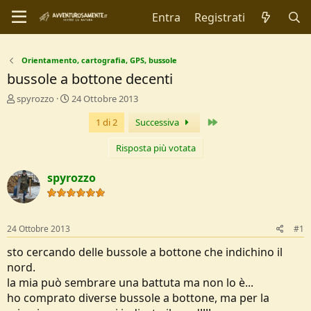
Entra
Registrati
Orientamento, cartografia, GPS, bussole
bussole a bottone decenti
C
D
spyrozzo
24 Ottobre 2013
r
a
Ultimo
1 di 2
Successiva
e
t
a
a
t
d
Risposta più votata
o
i
r
I
spyrozzo
e
n
D
i
i
z
s
i
24 Ottobre 2013
#1
c
o
u
sto cercando delle bussole a bottone che indichino il
s
nord.
s
la mia può sembrare una battuta ma non lo è...
i
ho comprato diverse bussole a bottone, ma per la
o
n