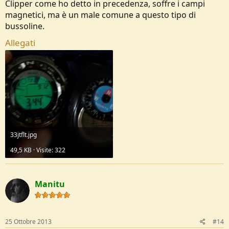
Clipper come ho detto in precedenza, soffre i campi
magnetici, ma è un male comune a questo tipo di
bussoline.
Allegati
33jtflt.jpg
49,5 KB · Visite: 322
Manitu
25 Ottobre 2013
#14