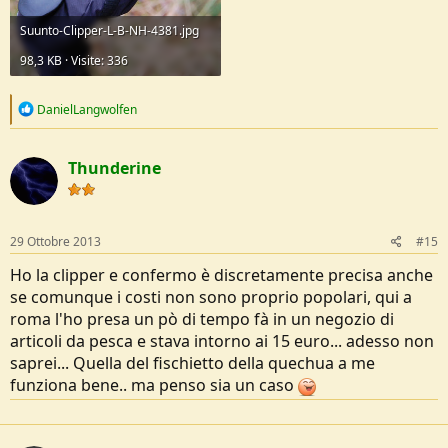
Suunto-Clipper-L-B-NH-4381.jpg
98,3 KB · Visite: 336
R
DanielLangwolfen
e
a
c
Thunderine
t
i
o
n
s
29 Ottobre 2013
#15
:
Ho la clipper e confermo è discretamente precisa anche
se comunque i costi non sono proprio popolari, qui a
roma l'ho presa un pò di tempo fà in un negozio di
articoli da pesca e stava intorno ai 15 euro... adesso non
saprei... Quella del fischietto della quechua a me
funziona bene.. ma penso sia un caso