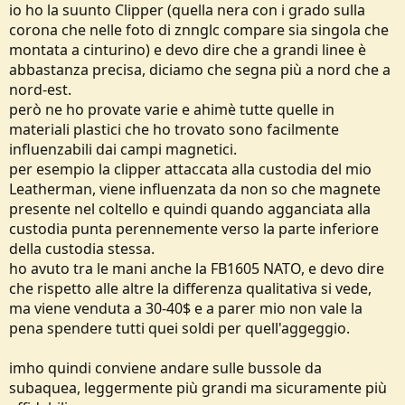
io ho la suunto Clipper (quella nera con i grado sulla
corona che nelle foto di znnglc compare sia singola che
montata a cinturino) e devo dire che a grandi linee è
abbastanza precisa, diciamo che segna più a nord che a
nord-est.
però ne ho provate varie e ahimè tutte quelle in
materiali plastici che ho trovato sono facilmente
influenzabili dai campi magnetici.
per esempio la clipper attaccata alla custodia del mio
Leatherman, viene influenzata da non so che magnete
presente nel coltello e quindi quando agganciata alla
custodia punta perennemente verso la parte inferiore
della custodia stessa.
ho avuto tra le mani anche la FB1605 NATO, e devo dire
che rispetto alle altre la differenza qualitativa si vede,
ma viene venduta a 30-40$ e a parer mio non vale la
pena spendere tutti quei soldi per quell'aggeggio.
imho quindi conviene andare sulle bussole da
subaquea, leggermente più grandi ma sicuramente più