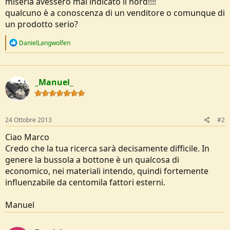
miseria avessero mai indicato il nord!!!!
e
qualcuno è a conoscenza di un venditore o comunque di
un prodotto serio?
R
DanielLangwolfen
e
a
c
t
_Manuel_
i
o
n
s
:
24 Ottobre 2013
#2
Ciao Marco
Credo che la tua ricerca sarà decisamente difficile. In
genere la bussola a bottone è un qualcosa di
economico, nei materiali intendo, quindi fortemente
influenzabile da centomila fattori esterni.
Manuel