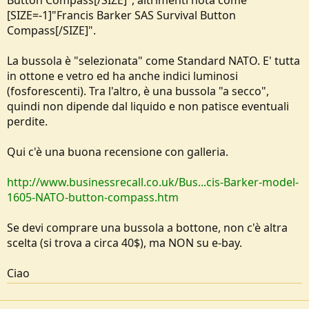
Button Compass[/SIZE]", altrimenti nota come
[SIZE=-1]"Francis Barker SAS Survival Button
Compass[/SIZE]".
La bussola è "selezionata" come Standard NATO. E' tutta
in ottone e vetro ed ha anche indici luminosi
(fosforescenti). Tra l'altro, è una bussola "a secco",
quindi non dipende dal liquido e non patisce eventuali
perdite.
Qui c'è una buona recensione con galleria.
http://www.businessrecall.co.uk/Bus...cis-Barker-model-
1605-NATO-button-compass.htm
Se devi comprare una bussola a bottone, non c'è altra
scelta (si trova a circa 40$), ma NON su e-bay.
Ciao