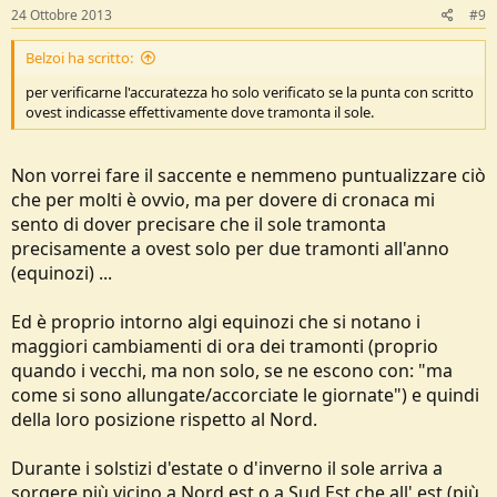
24 Ottobre 2013
#9
Belzoi ha scritto:
per verificarne l'accuratezza ho solo verificato se la punta con scritto
ovest indicasse effettivamente dove tramonta il sole.
Non vorrei fare il saccente e nemmeno puntualizzare ciò
che per molti è ovvio, ma per dovere di cronaca mi
sento di dover precisare che il sole tramonta
precisamente a ovest solo per due tramonti all'anno
(equinozi) ...
Ed è proprio intorno algi equinozi che si notano i
maggiori cambiamenti di ora dei tramonti (proprio
quando i vecchi, ma non solo, se ne escono con: "ma
come si sono allungate/accorciate le giornate") e quindi
della loro posizione rispetto al Nord.
Durante i solstizi d'estate o d'inverno il sole arriva a
sorgere più vicino a Nord est o a Sud Est che all' est (più