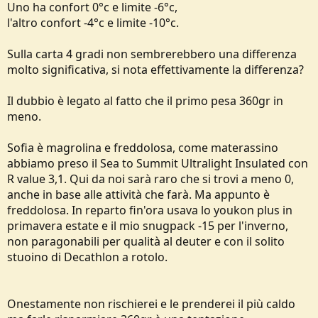
Uno ha confort 0°c e limite -6°c,
e
l'altro confort -4°c e limite -10°c.
Sulla carta 4 gradi non sembrerebbero una differenza
molto significativa, si nota effettivamente la differenza?
Il dubbio è legato al fatto che il primo pesa 360gr in
meno.
Sofia è magrolina e freddolosa, come materassino
abbiamo preso il Sea to Summit Ultralight Insulated con
R value 3,1. Qui da noi sarà raro che si trovi a meno 0,
anche in base alle attività che farà. Ma appunto è
freddolosa. In reparto fin'ora usava lo youkon plus in
primavera estate e il mio snugpack -15 per l'inverno,
non paragonabili per qualità al deuter e con il solito
stuoino di Decathlon a rotolo.
Onestamente non rischierei e le prenderei il più caldo