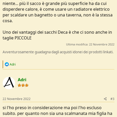
niente... più il sacco è grande più superficie ha da cui
disperdere calore, è come usare un radiatore elettrico
per scaldare un bagnetto o una taverna, non è la stessa
cosa.
Uno dei vantaggi dei sacchi Deca è che ci sono anche in
taglie PICCOLE
Ultima modifica:
22 Novembre 2022
Avventurosamente guadagna dagli acquisti idonei dei prodotti linkati.
R
Adri
e
a
c
Adri
t
i
o
n
s
22 Novembre 2022
#3
:
si l'ho preso in considerazione ma poi l'ho escluso
subito. per quanto non sia una scalmanata mia figlia ha