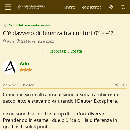
Entra
Registrati
Sacchiletto e materassini
C'è davvero differenza tra confort 0° e -4?
C
D
Adri
22 Novembre 2022
r
a
Risposta più votata
e
t
a
a
t
d
Adri
o
i
r
I
e
n
D
i
22 Novembre 2022
#1
i
z
s
i
Come dicevo in altra discussione a Sofia cambieremo
c
o
sacco letto e stavamo valutando i Deuter Exosphere.
u
s
ce ne sono tre con tre temp di confort diverse.
s
i
Prendendo in esame i due più "caldi" la differenza in
o
gradi è di soli 4 punti.
n