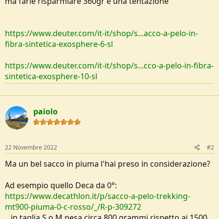
ma farle risparmiare 360gr è una tentazione
https://www.deuter.com/it-it/shop/s...acco-a-pelo-in-
fibra-sintetica-exosphere-6-sl
https://www.deuter.com/it-it/shop/s...cco-a-pelo-in-fibra-
sintetica-exosphere-10-sl
paiolo
22 Novembre 2022
#2
Ma un bel sacco in piuma l'hai preso in considerazione?
Ad esempio quello Deca da 0°:
https://www.decathlon.it/p/sacco-a-pelo-trekking-
mt900-piuma-0-c-rosso/_/R-p-309272
...in taglia S o M pesa circa 800 grammi rispetto ai 1500