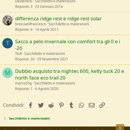
Dexter800
Sacchiletto e materassini
Risposte
3
23 Gennaio 2014
differenza ridge rest e ridge rest solar
brescianifrancesco
Sacchiletto e materassini
Risposte
4
14 Aprile 2011
Sacco a pelo invernale con comfort tra gli 0 e i
T
-20
Tedi
Sacchiletto e materassini
Risposte
26
29 Novembre 2021
Dubbio acquisto tra nightec 600, kelty tuck 20 e
M
north face eco trail 20
marco55g
Sacchiletto e materassini
Risposte
1
6 Agosto 2020
facebook
Twitter
Reddit
Pinterest
Tumblr
WhatsApp
e-mail
Link
Condividi:
Sacchiletto e materassini
Alto