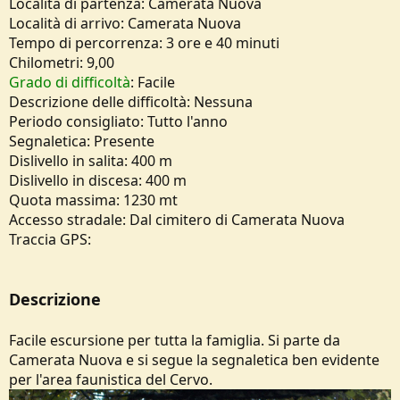
Località di partenza: Camerata Nuova
o
Località di arrivo: Camerata Nuova
n
e
Tempo di percorrenza: 3 ore e 40 minuti
Chilometri: 9,00
Grado di difficoltà
: Facile
Descrizione delle difficoltà: Nessuna
Periodo consigliato: Tutto l'anno
Segnaletica: Presente
Dislivello in salita: 400 m
Dislivello in discesa: 400 m
Quota massima: 1230 mt
Accesso stradale: Dal cimitero di Camerata Nuova
Traccia GPS:
Descrizione
Facile escursione per tutta la famiglia. Si parte da
Camerata Nuova e si segue la segnaletica ben evidente
per l'area faunistica del Cervo.