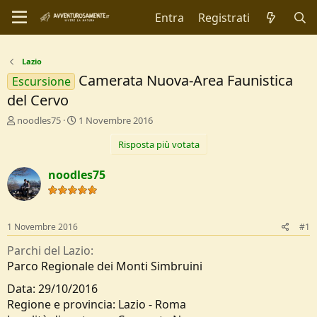
Entra
Registrati
Lazio
Camerata Nuova-Area Faunistica
Escursione
del Cervo
C
D
noodles75
1 Novembre 2016
r
a
Risposta più votata
e
t
a
a
t
d
noodles75
o
i
r
I
e
n
D
i
1 Novembre 2016
#1
i
z
s
i
Parchi del Lazio
c
o
Parco Regionale dei Monti Simbruini
u
s
Data: 29/10/2016
s
Regione e provincia: Lazio - Roma
i