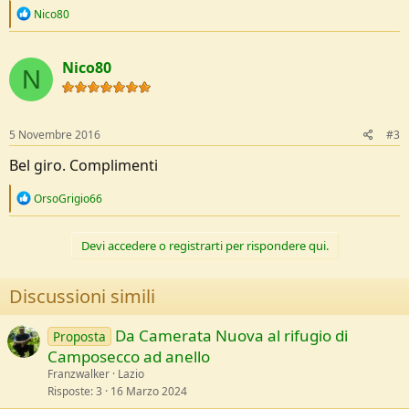
R
Nico80
e
a
c
Nico80
t
N
i
o
n
s
5 Novembre 2016
#3
:
Bel giro. Complimenti
R
OrsoGrigio66
e
a
c
Devi accedere o registrarti per rispondere qui.
t
i
o
Discussioni simili
n
s
:
Da Camerata Nuova al rifugio di
Proposta
Camposecco ad anello
Franzwalker
Lazio
Risposte
3
16 Marzo 2024