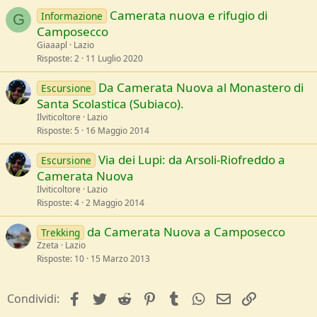
Camerata nuova e rifugio di
Informazione
G
Camposecco
Giaaapl
Lazio
Risposte
2
11 Luglio 2020
Da Camerata Nuova al Monastero di
Escursione
Santa Scolastica (Subiaco).
Ilviticoltore
Lazio
Risposte
5
16 Maggio 2014
Via dei Lupi: da Arsoli-Riofreddo a
Escursione
Camerata Nuova
Ilviticoltore
Lazio
Risposte
4
2 Maggio 2014
da Camerata Nuova a Camposecco
Trekking
Zzeta
Lazio
Risposte
10
15 Marzo 2013
facebook
Twitter
Reddit
Pinterest
Tumblr
WhatsApp
e-mail
Link
Condividi: