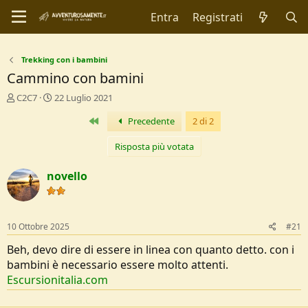
Entra
Registrati
Trekking con i bambini
Cammino con bamini
C
D
C2C7
22 Luglio 2021
r
a
Primo
Precedente
2 di 2
e
t
a
a
t
d
Risposta più votata
o
i
r
I
novello
e
n
D
i
i
z
s
i
10 Ottobre 2025
#21
c
o
u
Beh, devo dire di essere in linea con quanto detto. con i
s
bambini è necessario essere molto attenti.
s
Escursionitalia.com
i
o
n