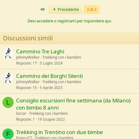
e
Primo
Precedente
2 di 2
Devi accedere o registrarti per rispondere qui.
Discussioni simili
Cammino Tre Laghi
JohnnyWalker
Trekking con i bambini
Risposte
17
5 Luglio 2024
Cammino dei Borghi Silenti
JohnnyWalker
Trekking con i bambini
Risposte
15
5 Aprile 2025
Consiglio escursioni fine settimana (da Milano)
L
con bimbo 8 anni
lorcar
Trekking con i bambini
Risposte
1
19 Giugno 2022
Trekking in Trentino con due bimbe
F
Francy77
Trekking con i bambini