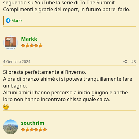
seguendo su YouTube la serie di To The Summit.
Complimenti e grazie del report, in futuro potrei farlo.
R
Markk
e
a
c
Markk
t
i
o
n
s
4 Gennaio 2024
#3
:
Si presta perfettamente all'inverno.
A ora di pranzo ahimè ci si poteva tranquillamente fare
un bagno.
Alcuni amici l'hanno percorso a inizio giugno e anche
loro non hanno incontrato chissà quale calca.
southrim