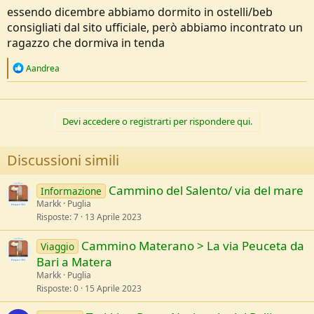
essendo dicembre abbiamo dormito in ostelli/beb
consigliati dal sito ufficiale, però abbiamo incontrato un
ragazzo che dormiva in tenda
R
Aandrea
e
a
c
t
Devi accedere o registrarti per rispondere qui.
i
o
n
Discussioni simili
s
:
Cammino del Salento/ via del mare
Informazione
Markk
Puglia
Risposte
7
13 Aprile 2023
Cammino Materano > La via Peuceta da
Viaggio
Bari a Matera
Markk
Puglia
Risposte
0
15 Aprile 2023