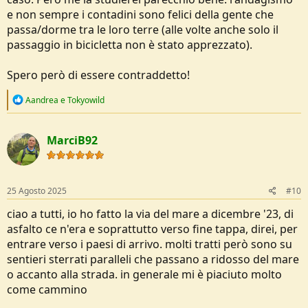
e non sempre i contadini sono felici della gente che
passa/dorme tra le loro terre (alle volte anche solo il
passaggio in bicicletta non è stato apprezzato).
Spero però di essere contraddetto!
R
Aandrea
e
Tokyowild
e
a
c
MarciB92
t
i
o
n
s
25 Agosto 2025
#10
:
ciao a tutti, io ho fatto la via del mare a dicembre '23, di
asfalto ce n'era e soprattutto verso fine tappa, direi, per
entrare verso i paesi di arrivo. molti tratti però sono su
sentieri sterrati paralleli che passano a ridosso del mare
o accanto alla strada. in generale mi è piaciuto molto
come cammino