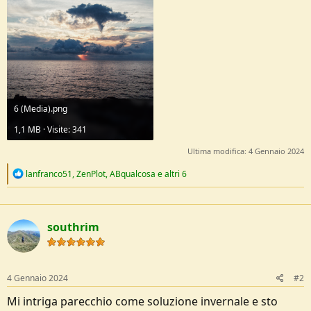
6 (Media).png
1,1 MB · Visite: 341
Ultima modifica:
4 Gennaio 2024
R
lanfranco51
,
ZenPlot
,
ABqualcosa
e altri 6
e
a
c
t
southrim
i
o
n
s
:
4 Gennaio 2024
#2
Mi intriga parecchio come soluzione invernale e sto