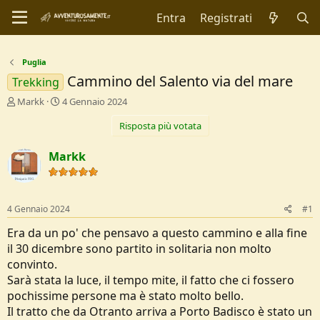
Entra
Registrati
Puglia
Cammino del Salento via del mare
Trekking
C
D
Markk
4 Gennaio 2024
r
a
Risposta più votata
e
t
a
a
t
d
Markk
o
i
r
I
e
n
D
i
4 Gennaio 2024
#1
i
z
s
i
Era da un po' che pensavo a questo cammino e alla fine
c
o
il 30 dicembre sono partito in solitaria non molto
u
convinto.
s
Sarà stata la luce, il tempo mite, il fatto che ci fossero
s
i
pochissime persone ma è stato molto bello.
o
Il tratto che da Otranto arriva a Porto Badisco è stato un
n