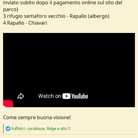
inviato subito dopo il pagamento online sul sito del
parco)
3 rifugio semaforo vecchio - Rapallo (albergo)
4 Rapallo - Chiavari
Come sempre buona visione!
R
Fuffolo1
,
carabosse
,
Ridge
e altri 2
e
a