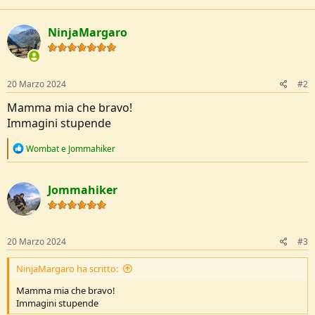
c
t
NinjaMargaro
i
o
n
s
:
20 Marzo 2024
#2
Mamma mia che bravo!
Immagini stupende
R
Wombat
e
Jommahiker
e
a
c
Jommahiker
t
i
o
n
s
20 Marzo 2024
#3
:
NinjaMargaro ha scritto:
Mamma mia che bravo!
Immagini stupende