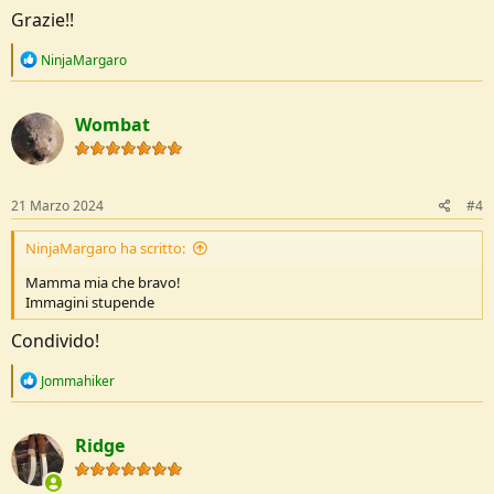
Grazie!!
R
NinjaMargaro
e
a
c
Wombat
t
i
o
n
s
21 Marzo 2024
#4
:
NinjaMargaro ha scritto:
Mamma mia che bravo!
Immagini stupende
Condivido!
R
Jommahiker
e
a
c
Ridge
t
i
o