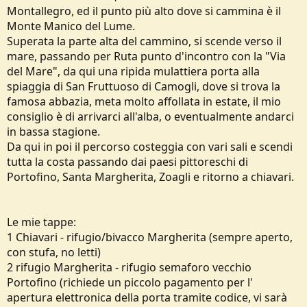
o
Montallegro, ed il punto più alto dove si cammina è il
n
Monte Manico del Lume.
e
Superata la parte alta del cammino, si scende verso il
mare, passando per Ruta punto d'incontro con la "Via
del Mare", da qui una ripida mulattiera porta alla
spiaggia di San Fruttuoso di Camogli, dove si trova la
famosa abbazia, meta molto affollata in estate, il mio
consiglio è di arrivarci all'alba, o eventualmente andarci
in bassa stagione.
Da qui in poi il percorso costeggia con vari sali e scendi
tutta la costa passando dai paesi pittoreschi di
Portofino, Santa Margherita, Zoagli e ritorno a chiavari.
Le mie tappe:
1 Chiavari - rifugio/bivacco Margherita (sempre aperto,
con stufa, no letti)
2 rifugio Margherita - rifugio semaforo vecchio
Portofino (richiede un piccolo pagamento per l'
apertura elettronica della porta tramite codice, vi sarà