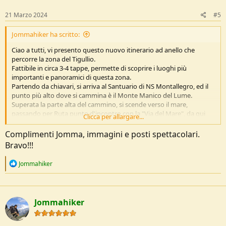
n
s
21 Marzo 2024
#5
:
Jommahiker ha scritto:
Ciao a tutti, vi presento questo nuovo itinerario ad anello che
percorre la zona del Tigullio.
Fattibile in circa 3-4 tappe, permette di scoprire i luoghi più
importanti e panoramici di questa zona.
Partendo da chiavari, si arriva al Santuario di NS Montallegro, ed il
punto più alto dove si cammina è il Monte Manico del Lume.
Superata la parte alta del cammino, si scende verso il mare,
passando per Ruta punto d'incontro con la "Via del Mare", da qui
Clicca per allargare...
una ripida mulattiera porta alla spiaggia di San Fruttuoso di
Camogli, dove si trova la famosa abbazia, meta molto affollata in
Complimenti Jomma, immagini e posti spettacolari.
estate, il mio consiglio è di arrivarci all'alba, o eventualmente andarci
Bravo!!!
in bassa stagione.
Da qui in poi il percorso costeggia con vari sali e scendi tutta la costa
R
Jommahiker
passando dai paesi pittoreschi di Portofino, Santa Margherita,
e
Zoagli e ritorno a chiavari.
a
c
t
Jommahiker
i
Le mie tappe:
o
1 Chiavari - rifugio/bivacco Margherita (sempre aperto, con stufa,
n
no letti)