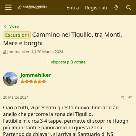
Entra
Registrati
Video
Cammino nel Tigullio, tra Monti,
Escursioni
Mare e borghi
C
D
Jommahiker
20 Marzo 2024
r
a
Risposta più votata
e
t
a
a
t
d
Jommahiker
o
i
r
I
e
n
D
i
20 Marzo 2024
#1
i
z
s
i
Ciao a tutti, vi presento questo nuovo itinerario ad
c
o
anello che percorre la zona del Tigullio.
u
Fattibile in circa 3-4 tappe, permette di scoprire i luoghi
s
più importanti e panoramici di questa zona.
s
i
Partendo da chiavari, si arriva al Santuario di NS