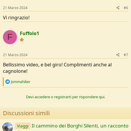
s
2 rifugio Margherita - rifugio semaforo vecchio Portofino (richiede
:
21 Marzo 2024
#6
un piccolo pagamento per l' apertura elettronica della porta tramite
codice, vi sarà inviato subito dopo il pagamento online sul sito del
Vi ringrazio!
parco)
3 rifugio semaforo vecchio - Rapallo (albergo)
4 Rapallo - Chiavari
Fuffolo1
F
21 Marzo 2024
#7
Bellissimo video, e bel giro! Complimenti anche al
cagnolone!
R
Jommahiker
e
a
c
Devi accedere o registrarti per rispondere qui.
t
i
o
Discussioni simili
Come sempre buona visione!
n
s
:
Il cammino dei Borghi Silenti, un racconto
Viaggi