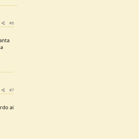
#6
uanta
ma
#7
rdo ai