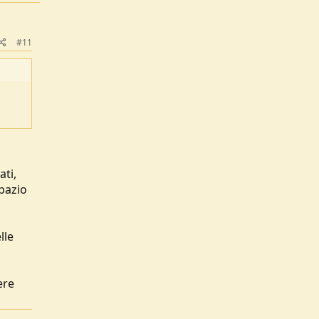
#11
ati,
spazio
lle
ere