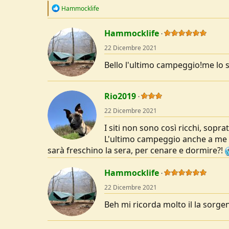
R
Hammocklife
e
a
c
Hammocklife
t
22 Dicembre 2021
i
o
Bello l'ultimo campeggio!me lo
n
s
:
Rio2019
22 Dicembre 2021
I siti non sono così ricchi, soprat
L'ultimo campeggio anche a me a
sarà freschino la sera, per cenare e dormire?!
Hammocklife
22 Dicembre 2021
Beh mi ricorda molto il la sorg