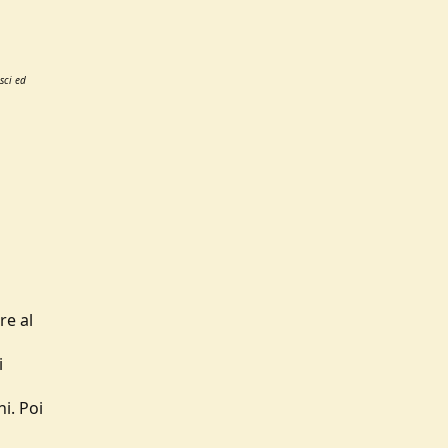
sci ed
re al
i
i. Poi