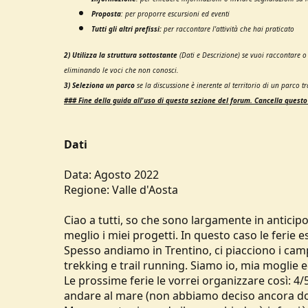
u
Proposta
:
per proporre escursioni ed eventi
s
Tutti gli altri prefissi:
per raccontare l'attività che hai praticato
s
i
2) Utilizza la struttura sottostante
(Dati e Descrizione) se vuoi raccontare 
o
eliminando le voci che non conosci.
n
e
3) Seleziona un parco
se la discussione è inerente al territorio di un parco tra
### Fine della g
uida all'uso di questa sezione del forum.
Cancella questo
Dati
Data: Agosto 2022
Regione: Valle d'Aosta
Ciao a tutti, so che sono largamente in anticip
meglio i miei progetti. In questo caso le ferie es
Spesso andiamo in Trentino, ci piacciono i camp
trekking e trail running. Siamo io, mia moglie ed
Le prossime ferie le vorrei organizzare così: 4
andare al mare (non abbiamo deciso ancora dove