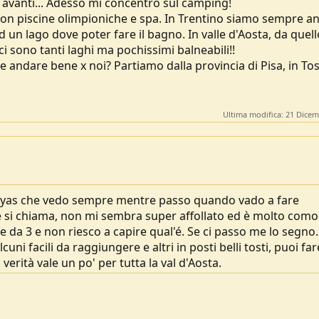
 avanti... Adesso mi concentro sul camping!
on piscine olimpioniche e spa. In Trentino siamo sempre an
un lago dove poter fare il bagno. In valle d'Aosta, da quel
 ci sono tanti laghi ma pochissimi balneabili!!
andare bene x noi? Partiamo dalla provincia di Pisa, in To
Ultima modifica:
21 Dicem
d'Ayas che vedo sempre mentre passo quando vado a fare
 si chiama, non mi sembra super affollato ed è molto com
e da 3 e non riesco a capire qual'é. Se ci passo me lo segno.
lcuni facili da raggiungere e altri in posti belli tosti, puoi far
verità vale un po' per tutta la val d'Aosta.