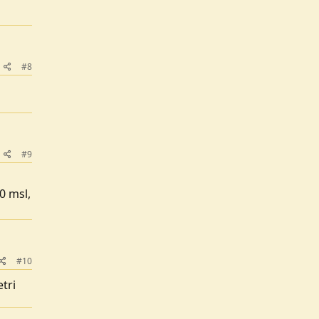
#8
#9
0 msl,
#10
tri