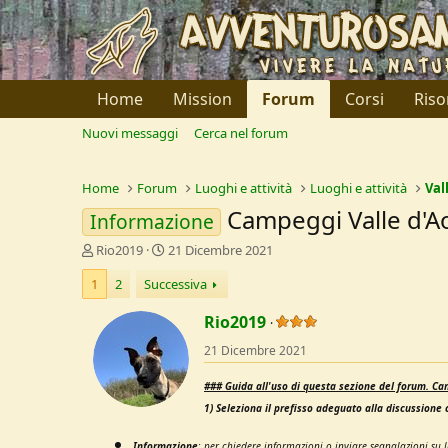
Home
Mission
Forum
Corsi
Riso
Nuovi messaggi
Cerca nel forum
Home
Forum
Luoghi e attività
Luoghi e attività
Val
Campeggi Valle d'A
Informazione
C
D
Rio2019
21 Dicembre 2021
r
a
1
2
Successiva
e
t
a
a
Rio2019
t
d
o
i
21 Dicembre 2021
r
I
e
n
###
Guida all'uso di questa sezione del forum.
Can
D
i
1) Seleziona il prefisso adeguato alla discussione c
i
z
s
i
c
o
Informazione
:
per chiedere informazioni o inviare segnalazioni su l