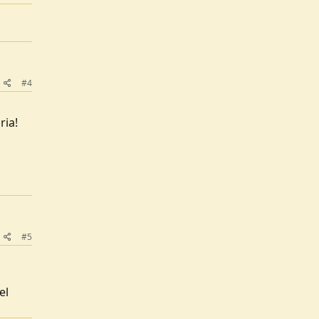
#4
ria!
#5
el