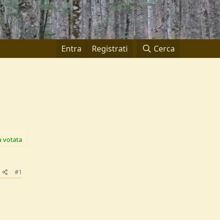
Entra
Registrati
Cerca
ù votata
#1