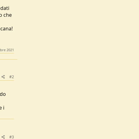
dati
lo che
scana!
bre 2021
#2
odo
e i
#3