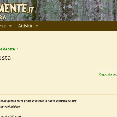
rse
Attività
le dAosta
osta
Risposta pi
cella questo testo prima di inviare la nuova discussione ###
he vuoi iniziare:
uoghi ed itinerari