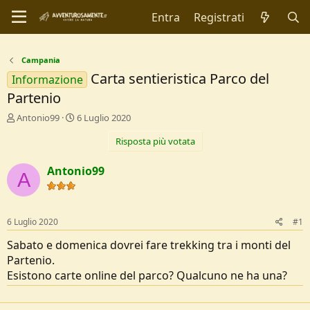
Entra
Registrati
Campania
Carta sentieristica Parco del
Informazione
Partenio
C
D
Antonio99
6 Luglio 2020
r
a
Risposta più votata
e
t
a
a
t
d
Antonio99
A
o
i
r
I
e
n
D
i
6 Luglio 2020
#1
i
z
s
i
Sabato e domenica dovrei fare trekking tra i monti del
c
o
Partenio.
u
Esistono carte online del parco? Qualcuno ne ha una?
s
s
i