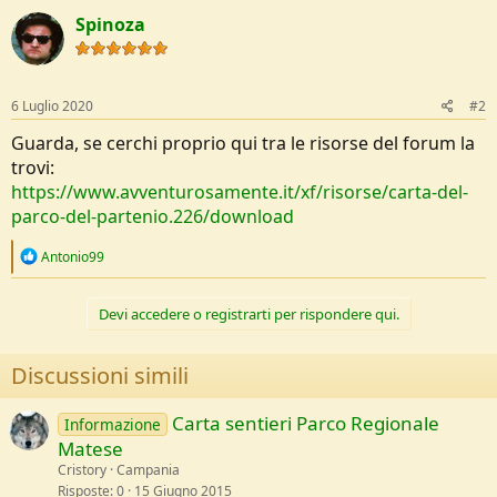
o
Spinoza
n
e
6 Luglio 2020
#2
Guarda, se cerchi proprio qui tra le risorse del forum la
trovi:
https://www.avventurosamente.it/xf/risorse/carta-del-
parco-del-partenio.226/download
R
Antonio99
e
a
c
Devi accedere o registrarti per rispondere qui.
t
i
o
Discussioni simili
n
s
:
Carta sentieri Parco Regionale
Informazione
Matese
Cristory
Campania
Risposte
0
15 Giugno 2015