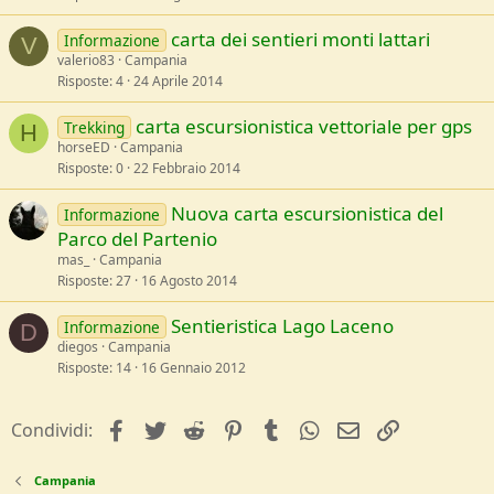
carta dei sentieri monti lattari
Informazione
V
valerio83
Campania
Risposte
4
24 Aprile 2014
carta escursionistica vettoriale per gps
Trekking
H
horseED
Campania
Risposte
0
22 Febbraio 2014
Nuova carta escursionistica del
Informazione
Parco del Partenio
mas_
Campania
Risposte
27
16 Agosto 2014
Sentieristica Lago Laceno
Informazione
D
diegos
Campania
Risposte
14
16 Gennaio 2012
facebook
Twitter
Reddit
Pinterest
Tumblr
WhatsApp
e-mail
Link
Condividi:
Campania