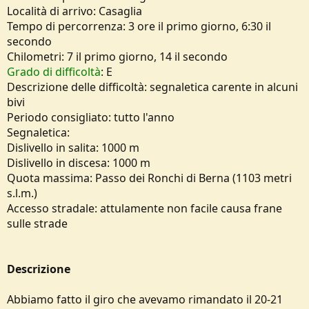
o
Località di arrivo: Casaglia
n
Tempo di percorrenza: 3 ore il primo giorno, 6:30 il
e
secondo
Chilometri: 7 il primo giorno, 14 il secondo
Grado di difficoltà
: E
Descrizione delle difficoltà: segnaletica carente in alcuni
bivi
Periodo consigliato: tutto l'anno
Segnaletica:
Dislivello in salita: 1000 m
Dislivello in discesa: 1000 m
Quota massima: Passo dei Ronchi di Berna (1103 metri
s.l.m.)
Accesso stradale: attulamente non facile causa frane
sulle strade
Descrizione
Abbiamo fatto il giro che avevamo rimandato il 20-21