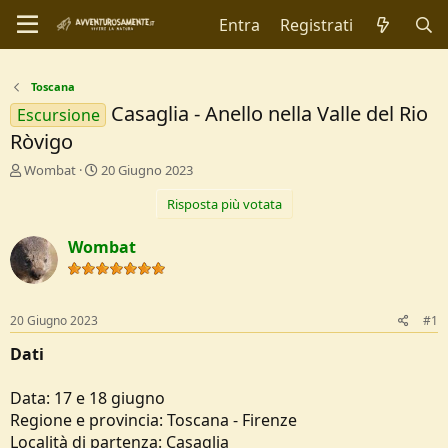
Entra
Registrati
Toscana
Casaglia - Anello nella Valle del Rio
Escursione
Ròvigo
C
D
Wombat
20 Giugno 2023
r
a
Risposta più votata
e
t
a
a
t
d
Wombat
o
i
r
I
e
n
D
i
20 Giugno 2023
#1
i
z
s
i
Dati
c
o
u
Data: 17 e 18 giugno
s
Regione e provincia: Toscana - Firenze
s
i
Località di partenza: Casaglia