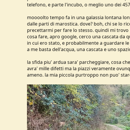
telefono, e parte l'incubo, o meglio uno dei 457
moooolto tempo fa in una galassia lontana lont
dalle parti di marostica. dove? boh, chi se lo ri
precettarmi per fare lo stesso. quindi mi trov
cosa fare, apro google, cerco una cascata da qu
in cui ero stato, e probabilmente a guardare le
a me basta dell'acqua, una cascata e uno spazio
la sfida piu' ardua sara' parcheggiare, cosa ch
avra' mille difetti ma la piazzi veramente ovu
ameno. la mia piccola purtroppo non puo' stare 