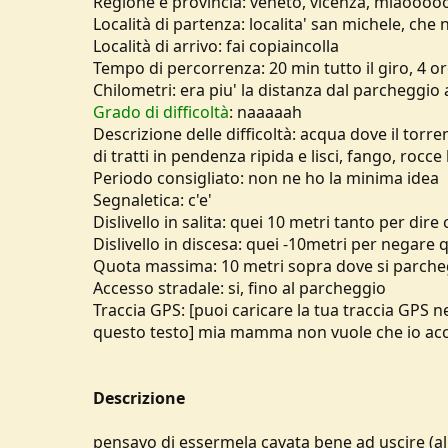
Regione e provincia: veneto, vicenza, miaooo
u
Località di partenza: localita' san michele, ch
s
Località di arrivo: fai copiaincolla
s
Tempo di percorrenza: 20 min tutto il giro, 4 or
i
Chilometri: era piu' la distanza dal parcheggio al
o
n
Grado di difficoltà
: naaaaah
e
Descrizione delle difficoltà: acqua dove il torren
di tratti in pendenza ripida e lisci, fango, ro
Periodo consigliato: non ne ho la minima idea
Segnaletica: c'e'
Dislivello in salita: quei 10 metri tanto per dire 
Dislivello in discesa: quei -10metri per negare
Quota massima: 10 metri sopra dove si parche
Accesso stradale: si, fino al parcheggio
Traccia GPS: [puoi caricare la tua traccia GPS n
questo testo] mia mamma non vuole che io acce
Descrizione
pensavo di essermela cavata bene ad uscire (al