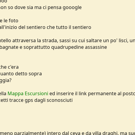
oooo
e non so dove sia ma ci pensa gooogle
e le foto
l'inizio del sentiero che tutto il sentiero
tello attraversa la strada, sassi su cui saltare un po' lisci, u
cce bagnate e soprattutto quadrupedine assassine
che c'era
 quanto detto sopra
ggia?
ella
Mappa Escursioni
ed inserire il link permanente al posto
tti tracce gps dagli sconosciuti
meno parzialmente) intero dal ceva e da villa draghi. ma suo