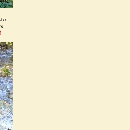
sto
ra