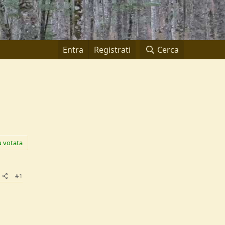
Entra
Registrati
Cerca
ù votata
#1