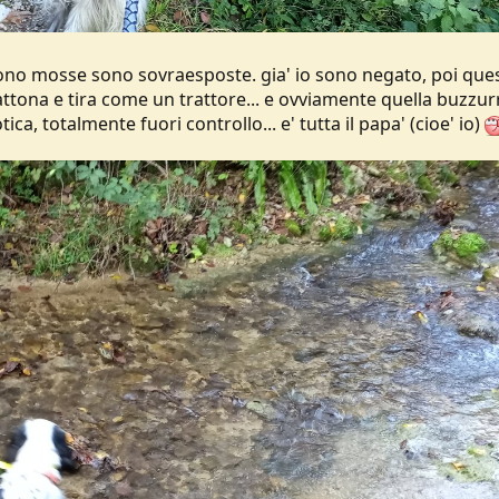
 sono mosse sono sovraesposte. gia' io sono negato, poi que
attona e tira come un trattore... e ovviamente quella buzzur
ica, totalmente fuori controllo... e' tutta il papa' (cioe' io)