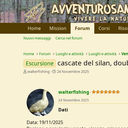
Home
Mission
Forum
Corsi
Riso
Nuovi messaggi
Cerca nel forum
Home
Forum
Luoghi e attività
Luoghi e attività
Ve
cascate del silan, dou
Escursione
C
D
walterfishing
24 Novembre 2025
r
a
e
t
a
a
walterfishing
t
d
o
i
24 Novembre 2025
r
I
e
n
Dati
D
i
i
z
Data: 19/11/2025
s
i
c
o