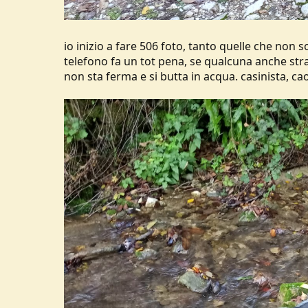
io inizio a fare 506 foto, tanto quelle che non
telefono fa un tot pena, se qualcuna anche str
non sta ferma e si butta in acqua. casinista, caot