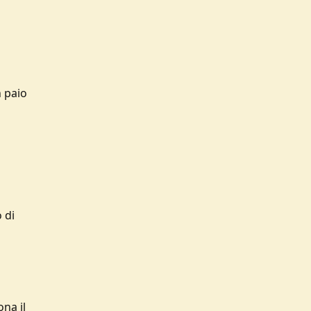
n paio
 di
na il