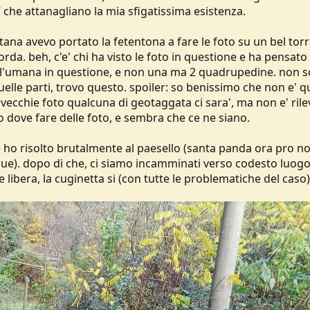
 che attanagliano la mia sfigatissima esistenza.
ana avevo portato la fetentona a fare le foto su un bel tor
corda. beh, c'e' chi ha visto le foto in questione e ha pensato 
o l'umana in questione, e non una ma 2 quadrupedine. non s
elle parti, trovo questo. spoiler: so benissimo che non e' q
 vecchie foto qualcuna di geotaggata ci sara', ma non e' rile
 dove fare delle foto, e sembra che ce ne siano.
e ho risolto brutalmente al paesello (santa panda ora pro no
nque). dopo di che, ci siamo incamminati verso codesto luog
libera, la cuginetta si (con tutte le problematiche del caso)