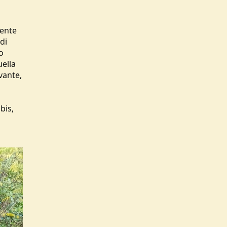
rente
di
o
uella
vante,
bis,
o