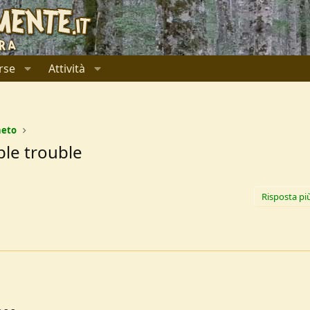
rse
Attività
neto
ble trouble
Risposta pi