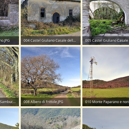
no.JPG
004 Castel Giuliano Casale della Vignaccia.JPG
353,4 KB · Visite: 100
383 KB · Visite: 110
007 Via Castel Giuliano Sambuco.JPG
008 Albero di Frittole.JPG
010 Monte Paparano e nori
384,3 KB · Visite: 177
211,8 KB · Visite: 102