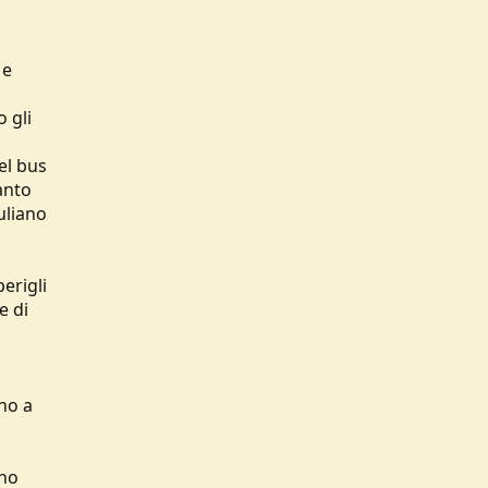
 e
 gli
el bus
anto
iuliano
erigli
e di
ano a
ano