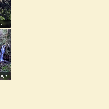
PG
no.JPG