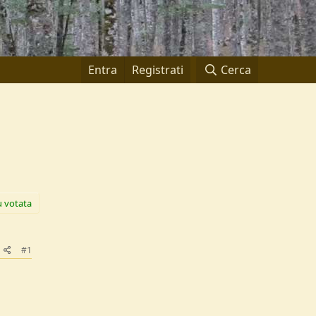
Entra
Registrati
Cerca
ù votata
#1