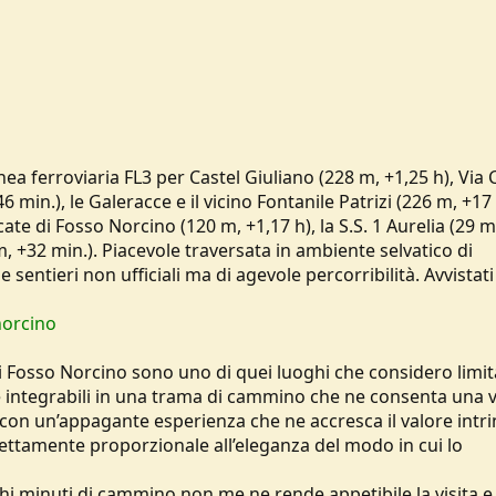
nea ferroviaria FL3 per Castel Giuliano (228 m, +1,25 h), Via 
6 min.), le Galeracce e il vicino Fontanile Patrizi (226 m, +17 
cate di Fosso Norcino (120 m, +1,17 h), la S.S. 1 Aurelia (29 m
m, +32 min.). Piacevole traversata in ambiente selvatico di
sentieri non ufficiali ma di agevole percorribilità. Avvistati
norcino
i Fosso Norcino sono uno di quei luoghi che considero limita
e integrabili in una trama di cammino che ne consenta una v
o con un’appagante esperienza che ne accresca il valore intr
irettamente proporzionale all’eleganza del modo in cui lo
hi minuti di cammino non me ne rende appetibile la visita e