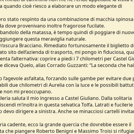
, a quando cioè riesco a elaborare un modo elegante di
 ero stato respinto da una combinazione di macchia spinosa
, da dove provenivano inoltre fragorose fucilate.
il bandolo della matassa, è tempo quindi di poggiare di nuovo
raggiungere questa meraviglia naturale.
un’oscura Bracciano. Rimediato fortunosamente il biglietto d
to sito dell’azienda di trasporto, mi pongo in fiduciosa, qu
enta l’alternativa: coprire a piedi i 7 chilometri per Castel G
e diceva Quelo, alias Corrado Guzzanti: “La seconda che hai
 l’agevole asfaltata, forzando sulle gambe per evitare due p
ili due chilometri di Aurelia con la luce e le possibili battut
nvece non mi preoccupano.
leria saluta il mio ingresso a Castel Giuliano. Dalla solitaria
scendi m’inoltra in questa selvatica Tolfa. Latrati e fucilerie
devo dirigere a sinistra. Anche se minacciosi cartelli invit
noria cadente, ecco la grande quercia che dovrebbe essere il
esta che piangere Roberto Benigni e Massimo Troisi si rifugi