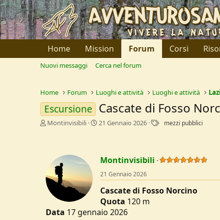
Home
Mission
Forum
Corsi
Riso
Nuovi messaggi
Cerca nel forum
Home
Forum
Luoghi e attività
Luoghi e attività
Laz
Cascate di Fosso Nor
Escursione
C
D
T
Montinvisibili
21 Gennaio 2026
mezzi pubblici
r
a
a
e
t
g
a
a
t
d
Montinvisibili
o
i
21 Gennaio 2026
r
I
e
n
Cascate di Fosso Norcino
D
i
Quota
120 m
i
z
s
i
Data
17 gennaio 2026
c
o