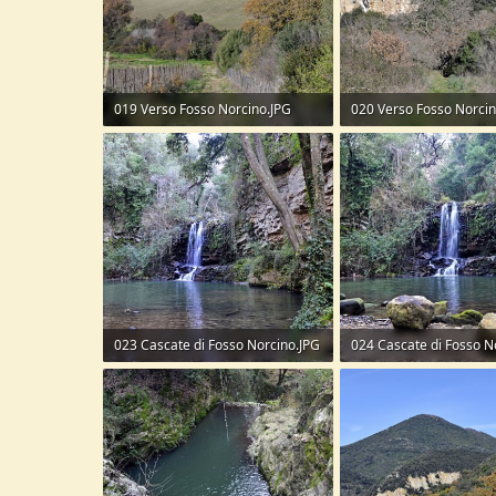
019 Verso Fosso Norcino.JPG
020 Verso Fosso Norcin
326,2 KB · Visite: 81
333,2 KB · Visite: 92
023 Cascate di Fosso Norcino.JPG
024 Cascate di Fosso N
510,6 KB · Visite: 190
490,7 KB · Visite: 92