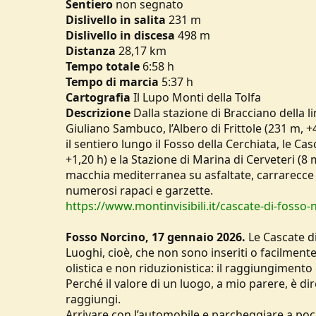
Sentiero
non segnato
u
Dislivello in salita
231 m
s
Dislivello in discesa
498 m
s
Distanza
28,17 km
i
o
Tempo
totale
6:58 h
n
Tempo di marcia
5:37 h
e
Cartografia
Il Lupo Monti della Tolfa
Descrizione
Dalla stazione di Bracciano della li
Giuliano Sambuco, l’Albero di Frittole (231 m, +4
il sentiero lungo il Fosso della Cerchiata, le Cas
+1,20 h) e la Stazione di Marina di Cerveteri (8 
macchia mediterranea su asfaltate, carrarecce e 
numerosi rapaci e garzette.
https://www.montinvisibili.it/cascate-di-fosso-
Fosso Norcino, 17 gennaio 2026.
Le Cascate d
Luoghi, cioè, che non sono inseriti o facilment
olistica e non riduzionistica: il raggiungiment
Perché il valore di un luogo, a mio parere, è d
raggiungi.
Arrivare con l’automobile e parcheggiare a poc