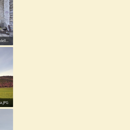
005 Castel Giuliano Casale della Vignaccia.JPG
a.JPG