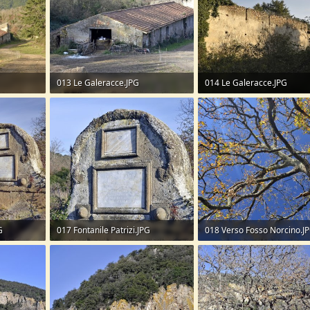
013 Le Galeracce.JPG
014 Le Galeracce.JPG
384 KB · Visite: 81
250 KB · Visite: 101
G
017 Fontanile Patrizi.JPG
018 Verso Fosso Norcino.J
438,1 KB · Visite: 83
492,2 KB · Visite: 81