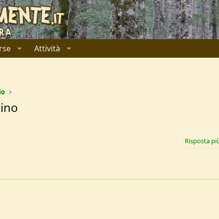
rse
Attività
io
cino
Risposta pi