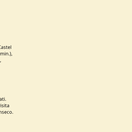
Castel
min.),
,
ti.
isita
inseco.