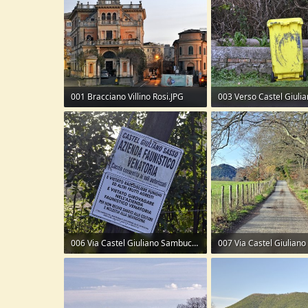
001 Bracciano Villino Rosi.JPG
003 Verso Castel Giulia
235,6 KB · Visite: 89
465,5 KB · Visite: 85
006 Via Castel Giuliano Sambuco.JPG
383,9 KB · Visite: 92
569,8 KB · Visite: 99