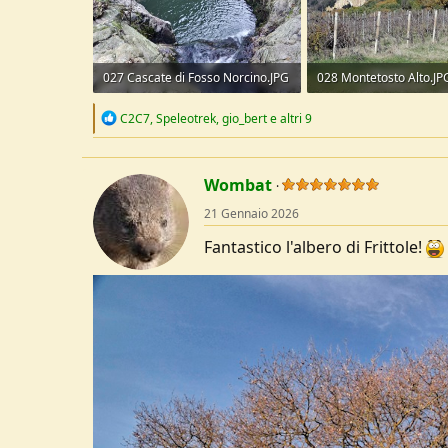
027 Cascate di Fosso Norcino.JPG
028 Montetosto Alto.JP
421,8 KB · Visite: 80
348,2 KB · Visite: 80
R
C2C7
,
Speleotrek
,
gio_bert
e altri 9
e
a
c
t
Wombat
i
o
21 Gennaio 2026
n
s
Fantastico l'albero di Frittole!
: