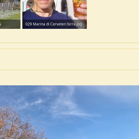
G
029 Marina di Cerveteri birra.jpg
234,4 KB · Visite: 112