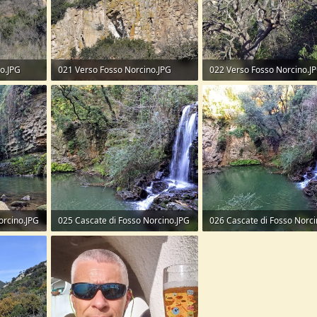
o.JPG
021 Verso Fosso Norcino.JPG
022 Verso Fosso Norcino.J
388,5 KB · Visite: 80
509,8 KB · Visite: 90
orcino.JPG
025 Cascate di Fosso Norcino.JPG
026 Cascate di Fosso Norci
469,9 KB · Visite: 84
473,3 KB · Visite: 117