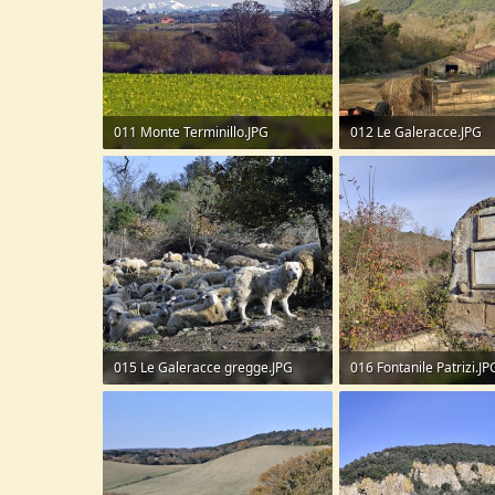
011 Monte Terminillo.JPG
012 Le Galeracce.JPG
286,5 KB · Visite: 99
286,3 KB · Visite: 109
015 Le Galeracce gregge.JPG
016 Fontanile Patrizi.JP
428,4 KB · Visite: 109
412,2 KB · Visite: 82