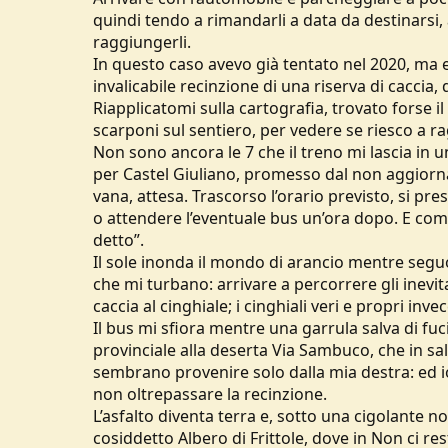
quindi tendo a rimandarli a data da destinarsi
raggiungerli.
In questo caso avevo già tentato nel 2020, ma
invalicabile recinzione di una riserva di caccia
Riapplicatomi sulla cartografia, trovato forse 
scarponi sul sentiero, per vedere se riesco a 
Non sono ancora le 7 che il treno mi lascia in 
per Castel Giuliano, promesso dal non aggiorna
vana, attesa. Trascorso l’orario previsto, si pres
o attendere l’eventuale bus un’ora dopo. E com
detto”.
Il sole inonda il mondo di arancio mentre seguo
che mi turbano: arrivare a percorrere gli inevitab
caccia al cinghiale; i cinghiali veri e propri i
Il bus mi sfiora mentre una garrula salva di fuci
provinciale alla deserta Via Sambuco, che in sali
sembrano provenire solo dalla mia destra: ed io 
non oltrepassare la recinzione.
L’asfalto diventa terra e, sotto una cigolante 
cosiddetto Albero di Frittole, dove in Non ci r