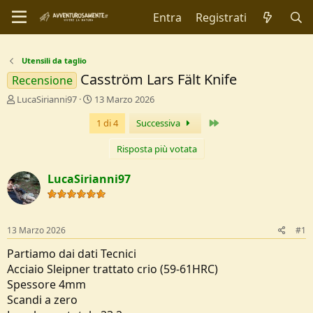
Entra
Registrati
Utensili da taglio
Casström Lars Fält Knife
Recensione
C
D
LucaSirianni97
13 Marzo 2026
r
a
Ultimo
1 di 4
Successiva
e
t
a
a
t
d
Risposta più votata
o
i
r
I
LucaSirianni97
e
n
D
i
i
z
s
i
13 Marzo 2026
#1
c
o
u
Partiamo dai dati Tecnici
s
Acciaio Sleipner trattato crio (59-61HRC)
s
Spessore 4mm
i
Scandi a zero
o
n