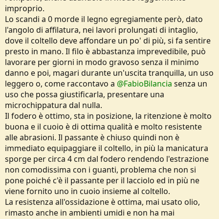
improprio.
Lo scandi a 0 morde il legno egregiamente però, dato
l'angolo di affilatura, nei lavori prolungati di intaglio,
dove il coltello deve affondare un po' di più, si fa sentire
presto in mano. Il filo è abbastanza imprevedibile, può
lavorare per giorni in modo gravoso senza il minimo
danno e poi, magari durante un'uscita tranquilla, un uso
leggero o, come raccontavo a
@FabioBilancia
senza un
uso che possa giustificarla, presentare una
microchippatura dal nulla.
Il fodero è ottimo, sta in posizione, la ritenzione è molto
buona e il cuoio è di ottima qualità e molto resistente
alle abrasioni. Il passante è chiuso quindi non è
immediato equipaggiare il coltello, in più la manicatura
sporge per circa 4 cm dal fodero rendendo l'estrazione
non comodissima con i guanti, problema che non si
pone poiché c'è il passante per il lacciolo ed in più ne
viene fornito uno in cuoio insieme al coltello.
La resistenza all'ossidazione è ottima, mai usato olio,
rimasto anche in ambienti umidi e non ha mai