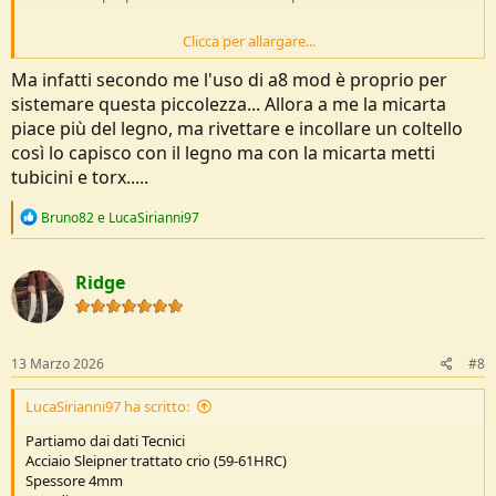
---
13 Marzo 2026
---
Clicca per allargare...
Ma infatti secondo me l'uso di a8 mod è proprio per
sistemare questa piccolezza... Allora a me la micarta
Si, sono rimasto piacevolmente sorpreso dalla cordialità e dalla
piace più del legno, ma rivettare e incollare un coltello
rapidità della decisione, ho mandato le foto per mostrare i difetti del
così lo capisco con il legno ma con la micarta metti
filo e del fodero, hanno detto "il fodero te ne mandiamo un altro, il
tubicini e torx.....
coltello dovresti mandarlo qui per vedere cosa c'è, poterlo sistemare
e te lo rimanderemo." Semplice facile e veloce. Ogni mia e-mail ha
R
Bruno82
e
LucaSirianni97
avuto risposta entro minuti, un servizio clienti veramente micidiale.
e
a
c
---
13 Marzo 2026
---
Ridge
t
i
o
n
L'hanno annunciata una settimana dopo che mi è arrivato il mio
gli
s
13 Marzo 2026
#8
ho quasi bestemmiato sotto il post instagram
:
LucaSirianni97 ha scritto:
Partiamo dai dati Tecnici
Acciaio Sleipner trattato crio (59-61HRC)
Spessore 4mm