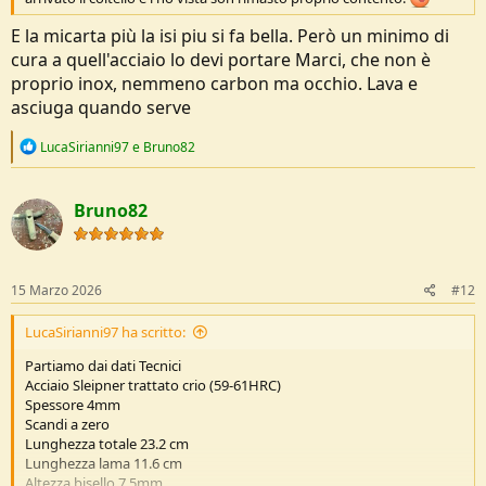
protezione dall'umidità.
Vedi l'allegato 275883
E la micarta più la isi piu si fa bella. Però un minimo di
Vedi l'allegato 275884
cura a quell'acciaio lo devi portare Marci, che non è
Vedi l'allegato 275885
proprio inox, nemmeno carbon ma occhio. Lava e
Vedi l'allegato 275886
asciuga quando serve
Vedi l'allegato 275887
R
LucaSirianni97
e
Bruno82
e
a
c
Bruno82
t
i
o
n
s
15 Marzo 2026
#12
:
LucaSirianni97 ha scritto:
Partiamo dai dati Tecnici
Acciaio Sleipner trattato crio (59-61HRC)
Spessore 4mm
Scandi a zero
Lunghezza totale 23.2 cm
Lunghezza lama 11.6 cm
Altezza bisello 7.5mm