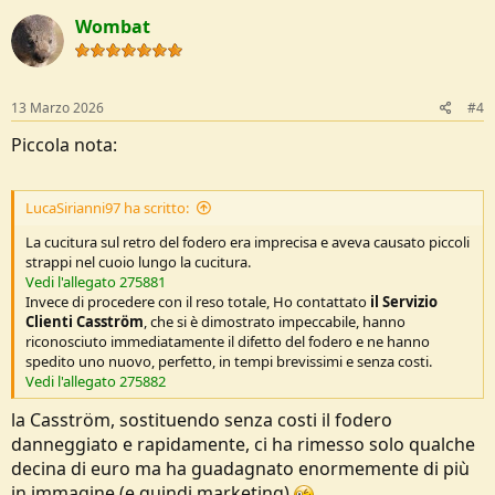
c
Wombat
t
i
o
n
s
13 Marzo 2026
#4
:
Piccola nota:
LucaSirianni97 ha scritto:
La cucitura sul retro del fodero era imprecisa e aveva causato piccoli
strappi nel cuoio lungo la cucitura.
Vedi l'allegato 275881
Invece di procedere con il reso totale, Ho contattato
il Servizio
Clienti Casström
, che si è dimostrato impeccabile, hanno
riconosciuto immediatamente il difetto del fodero e ne hanno
spedito uno nuovo, perfetto, in tempi brevissimi e senza costi.
Vedi l'allegato 275882
la Casström, sostituendo senza costi il fodero
danneggiato e rapidamente, ci ha rimesso solo qualche
decina di euro ma ha guadagnato enormemente di più
in immagine (e quindi marketing)