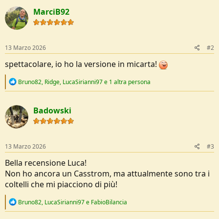
t
MarciB92
i
o
n
s
:
13 Marzo 2026
#2
spettacolare, io ho la versione in micarta!
R
Bruno82
,
Ridge
,
LucaSirianni97
e 1 altra persona
e
a
c
Badowski
t
i
o
n
s
13 Marzo 2026
#3
:
Bella recensione Luca!
Non ho ancora un Casstrom, ma attualmente sono tra i
coltelli che mi piacciono di più!
R
Bruno82
,
LucaSirianni97
e
FabioBilancia
e
a