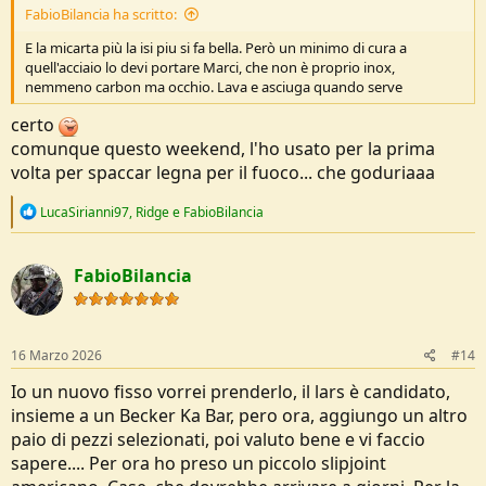
FabioBilancia ha scritto:
La cucitura sul retro del fodero era imprecisa e aveva causato piccoli
strappi nel cuoio lungo la cucitura.
E la micarta più la isi piu si fa bella. Però un minimo di cura a
Vedi l'allegato 275881
quell'acciaio lo devi portare Marci, che non è proprio inox,
Invece di procedere con il reso totale, Ho contattato il Servizio
nemmeno carbon ma occhio. Lava e asciuga quando serve
Clienti Casström, che si è dimostrato impeccabile, hanno
riconosciuto immediatamente il difetto del fodero e ne hanno
certo
spedito uno nuovo, perfetto, in tempi brevissimi e senza costi.
comunque questo weekend, l'ho usato per la prima
Vedi l'allegato 275882
volta per spaccar legna per il fuoco... che goduriaaa
Per quanto riguarda i difetti del coltello ho preferito provvedere da
me, pianificando di rettificare il legno e ripristinare il tagliente
R
LucaSirianni97
,
Ridge
e
FabioBilancia
durante la prima sessione di manutenzione e affilatura.
e
A campo si comporta egregiamente, manicatura ergonomica che
a
riempie bene la mano ed è molto ben bilanciato. La ritenzione del
c
filo è ottima, lavora per giorni senza far sentire la necessità di dover
FabioBilancia
t
riaffilare, nel batoning dà veramente parecchia soddisfazione. Dà
i
anche un'estrema sensazione di solidità, è uno scandi basso Drop
o
Point da 4mm, è praticamente una barretta d'acciaio, mi viene
n
s
difficile pensare a un modo per romperlo, anche usandolo in modo
16 Marzo 2026
#14
:
leggermente improprio.
Io un nuovo fisso vorrei prenderlo, il lars è candidato,
Lo scandi a 0 morde il legno egregiamente però, dato l'angolo di
affilatura, nei lavori prolungati di intaglio, dove il coltello deve
insieme a un Becker Ka Bar, pero ora, aggiungo un altro
affondare un po' di più, si fa sentire presto in mano. Il filo è
paio di pezzi selezionati, poi valuto bene e vi faccio
abbastanza imprevedibile, può lavorare per giorni in modo gravoso
sapere.... Per ora ho preso un piccolo slipjoint
senza il minimo danno e poi, magari durante un'uscita tranquilla, un