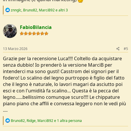
R
znnglc
,
Bruno82
,
MarciB92
e altri 3
e
a
c
FabioBilancia
t
i
o
n
s
13 Marzo 2026
#5
:
Grazie per la recensione Luca!!!! Coltello da acquistare
senza dubbio! Io prenderò la versione MarciB per
intenderci ma sono gusti! Casstrom dei signori per il
fodero! Lo scalino del legno purtroppo è figlio del fatto
che il legno è naturale, lo lavori magari da asciutto poi
esci e con l'umidità fa scalino... Questa è la pecca del
legno......bellissimo comunque scuro!!!! Le chippature
piano piano che affili e convessa leggero non le vedi più
....
R
Bruno82
,
Ridge
,
MarciB92
e 1 altra persona
e
a