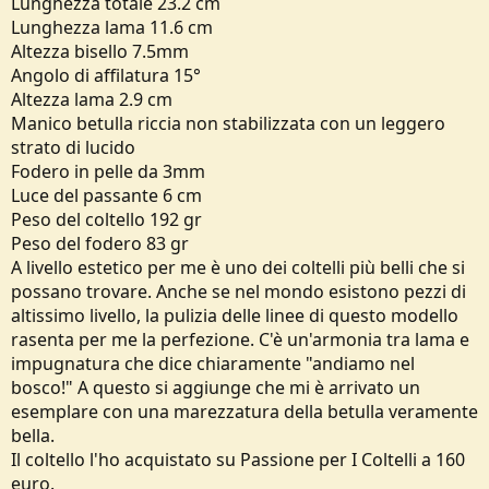
Lunghezza totale 23.2 cm
e
Lunghezza lama 11.6 cm
Altezza bisello 7.5mm
Angolo di affilatura 15°
Altezza lama 2.9 cm
Manico betulla riccia non stabilizzata con un leggero
strato di lucido
Fodero in pelle da 3mm
Luce del passante 6 cm
Peso del coltello 192 gr
Peso del fodero 83 gr
A livello estetico per me è uno dei coltelli più belli che si
possano trovare. Anche se nel mondo esistono pezzi di
altissimo livello, la pulizia delle linee di questo modello
rasenta per me la perfezione. C'è un'armonia tra lama e
impugnatura che dice chiaramente "andiamo nel
bosco!" A questo si aggiunge che mi è arrivato un
esemplare con una marezzatura della betulla veramente
bella.
Il coltello l'ho acquistato su Passione per I Coltelli a 160
euro.