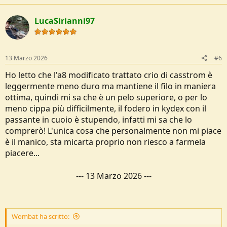
c
t
LucaSirianni97
i
o
n
s
:
13 Marzo 2026
#6
Ho letto che l'a8 modificato trattato crio di casstrom è
leggermente meno duro ma mantiene il filo in maniera
ottima, quindi mi sa che è un pelo superiore, o per lo
meno cippa più difficilmente, il fodero in kydex con il
passante in cuoio è stupendo, infatti mi sa che lo
comprerò! L'unica cosa che personalmente non mi piace
è il manico, sta micarta proprio non riesco a farmela
piacere...
---
13 Marzo 2026
---
Wombat ha scritto: