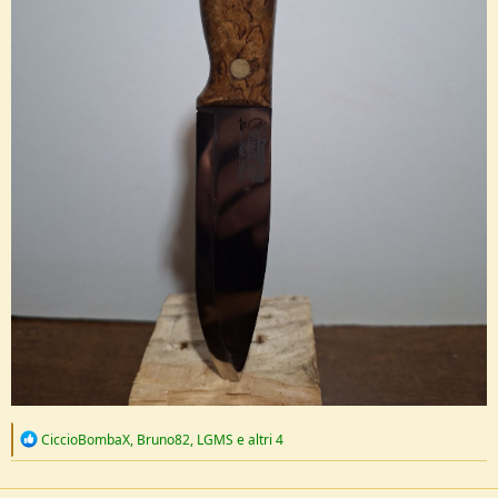
R
CiccioBombaX
,
Bruno82
,
LGMS
e altri 4
e
a
c