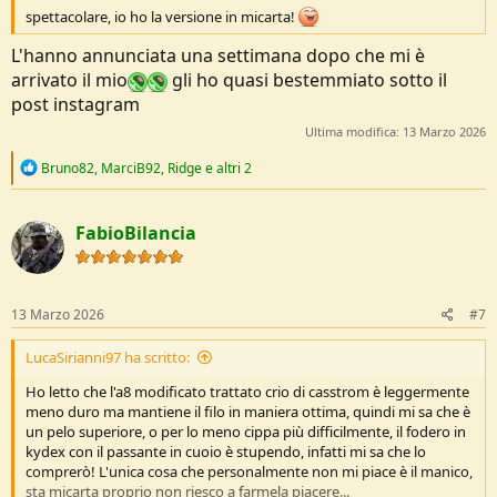
spettacolare, io ho la versione in micarta!
L'hanno annunciata una settimana dopo che mi è
arrivato il mio
gli ho quasi bestemmiato sotto il
post instagram
Ultima modifica:
13 Marzo 2026
R
Bruno82
,
MarciB92
,
Ridge
e altri 2
e
a
c
FabioBilancia
t
i
o
n
s
13 Marzo 2026
#7
:
LucaSirianni97 ha scritto:
Ho letto che l'a8 modificato trattato crio di casstrom è leggermente
meno duro ma mantiene il filo in maniera ottima, quindi mi sa che è
un pelo superiore, o per lo meno cippa più difficilmente, il fodero in
kydex con il passante in cuoio è stupendo, infatti mi sa che lo
comprerò! L'unica cosa che personalmente non mi piace è il manico,
sta micarta proprio non riesco a farmela piacere...