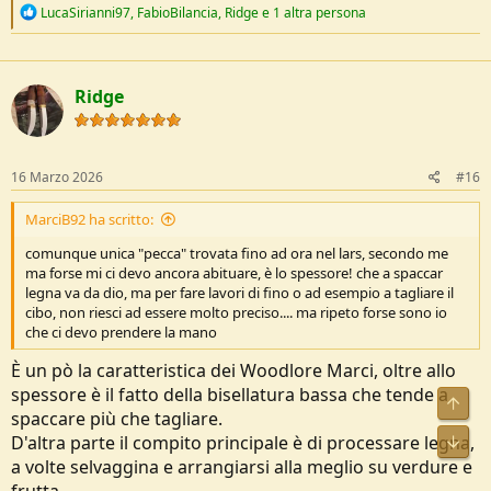
Vedi l'allegato 275885
R
LucaSirianni97
,
FabioBilancia
,
Ridge
e 1 altra persona
Vedi l'allegato 275886
e
Vedi l'allegato 275887
a
c
t
Ridge
i
o
n
s
:
16 Marzo 2026
#16
MarciB92 ha scritto:
comunque unica "pecca" trovata fino ad ora nel lars, secondo me
ma forse mi ci devo ancora abituare, è lo spessore! che a spaccar
legna va da dio, ma per fare lavori di fino o ad esempio a tagliare il
cibo, non riesci ad essere molto preciso.... ma ripeto forse sono io
che ci devo prendere la mano
È un pò la caratteristica dei Woodlore Marci, oltre allo
spessore è il fatto della bisellatura bassa che tende a
spaccare più che tagliare.
D'altra parte il compito principale è di processare legna,
a volte selvaggina e arrangiarsi alla meglio su verdure e