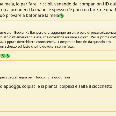
a mela, io per fare i riccioli, venendo dal companion HD qu
rno a prenderci la mano, è spesso c'è poco da fare, ne gua
 può provare a batonare la mela
ieme a un Becker Ka Bar, pero ora, aggiungo un altro paio di pezzi selezionati
lo slipjoint americano, Case, che dovrebbe arrivare a giorni. Per la prima vol
tezza... Eppure dovrebbero conoscermi.... Compro da loro fin da quando ero
scherzo sul fatto che ho dovuto inserire l'età...
?
r spaccar legna per il fuoco... che goduriaaa
ppoggi, colpisci e si pianta, colpisci e salta il ciocchetto,