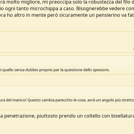
rà molto migliore, mi preoccipa solo la robustezza del filo 
l mio ogni tanto microchippa a caso. Bisognerebbe vedere co
ra ho altro in mente però sicuramente un pensierino va fat
erei quello senza dubbio proprio per la questione dello spessore.
tura del manico! Questo cambia parecchio le cose, avrà un angolo più stretto
la penetrazione, piuttosto prendo un coltello con bisellatur