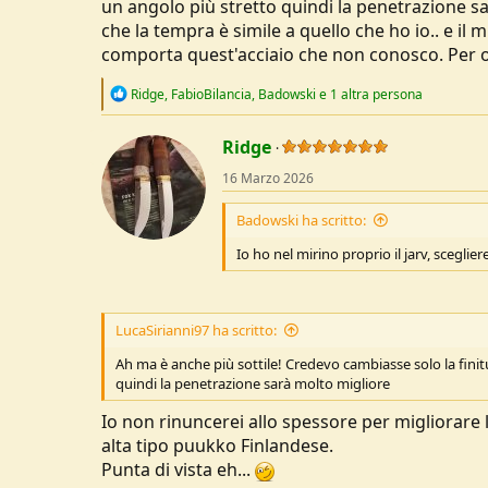
un angolo più stretto quindi la penetrazione sa
che la tempra è simile a quello che ho io.. e i
comporta quest'acciaio che non conosco. Per o
R
Ridge
,
FabioBilancia
,
Badowski
e 1 altra persona
e
a
c
Ridge
t
16 Marzo 2026
i
o
n
Badowski ha scritto:
s
:
Io ho nel mirino proprio il jarv, scegli
LucaSirianni97 ha scritto:
Ah ma è anche più sottile! Credevo cambiasse solo la fini
quindi la penetrazione sarà molto migliore
Io non rinuncerei allo spessore per migliorare 
alta tipo puukko Finlandese.
Punta di vista eh...