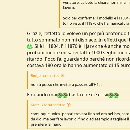
venature. La betulla chiara non mi fa i
u
lavoro.
s
s
Solo per conferma: il modello è l’11804
i
Io ho visto il l’11870 che ha manicatur
o
n
Grazie, l'effetto lo volevo un po' più profondo 
e
tutto sommato non mi dispiace. In effetti quel 
. Si è l'11804, l' 11870 è il jarv che è anche 
probabilmente mi sarei fatto 1000 seghe mentali
ritardo. Poco fa, guardando perché non ricorda
costava 180 ora lo hanno aumentato di 15 euro,
Ridge ha scritto:
non ti posso che invitar a passare all'H1....
E quando mai
basta che c'è crisii
MarciB92 ha scritto:
comunque unica "pecca" trovata fino ad ora nel lars, seco
da dio, ma per fare lavori di fino o ad esempio a tagliare il
prendere la mano