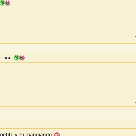
 Luca...
appetito vien mangiando.