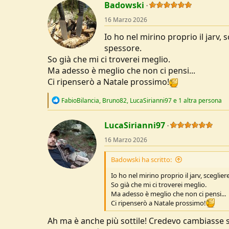
t
Badowski
i
o
16 Marzo 2026
n
s
Io ho nel mirino proprio il jarv,
:
spessore.
So già che mi ci troverei meglio.
Ma adesso è meglio che non ci pensi...
Ci ripenserò a Natale prossimo!
R
FabioBilancia
,
Bruno82
,
LucaSirianni97
e 1 altra persona
e
a
c
LucaSirianni97
t
16 Marzo 2026
i
o
n
Badowski ha scritto:
s
:
Io ho nel mirino proprio il jarv, scegli
So già che mi ci troverei meglio.
Ma adesso è meglio che non ci pensi...
Ci ripenserò a Natale prossimo!
Ah ma è anche più sottile! Credevo cambiasse s