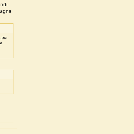
indi
dagna
, poi
ta