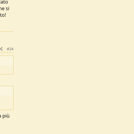
dato
me si
to!
#24
a più