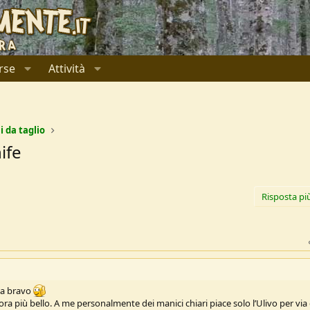
rse
Attività
i da taglio
ife
Risposta pi
ca bravo
ra più bello. A me personalmente dei manici chiari piace solo l’Ulivo per via 