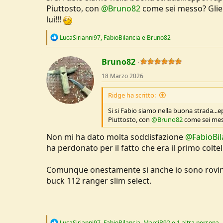
Piuttosto, con
@Bruno82
come sei messo? Gliel
lui!!!
R
LucaSirianni97
,
FabioBilancia
e
Bruno82
e
a
c
Bruno82
t
18 Marzo 2026
i
o
n
Ridge ha scritto:
s
:
Si si Fabio siamo nella buona strada...
Piuttosto, con
@Bruno82
come sei mess
Non mi ha dato molta soddisfazione
@FabioBil
ha perdonato per il fatto che era il primo colte
Comunque onestamente si anche io sono rovi
buck 112 ranger slim select.
R
LucaSirianni97
,
FabioBilancia
,
MarciB92
e 1 altra persona