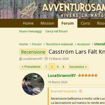
Home
Mission
Forum
Corsi
Riso
Nuovi messaggi
Cerca nel forum
Home
Forum
Tecniche e materiali
Accessori
Utensil
Casström Lars Fält Kn
Recensione
C
D
LucaSirianni97
13 Marzo 2026
r
a
Precedente
1
2
3
4
Successiva
e
t
a
a
LucaSirianni97
t
d
o
i
16 Marzo 2026
r
I
e
n
Bruno82 ha scritto:
D
i
i
z
Recensione bellissima e molto utile Lu
s
i
La lavorazione sul manico lo rende anco
c
o