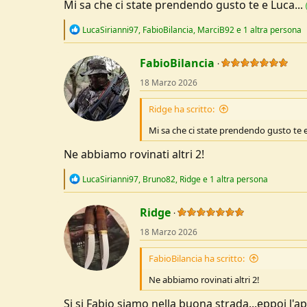
Mi sa che ci state prendendo gusto te e Luca...
R
LucaSirianni97
,
FabioBilancia
,
MarciB92
e 1 altra persona
e
a
c
FabioBilancia
t
18 Marzo 2026
i
o
n
Ridge ha scritto:
s
:
Mi sa che ci state prendendo gusto te e
Ne abbiamo rovinati altri 2!
R
LucaSirianni97
,
Bruno82
,
Ridge
e 1 altra persona
e
a
c
Ridge
t
18 Marzo 2026
i
o
n
FabioBilancia ha scritto:
s
:
Ne abbiamo rovinati altri 2!
Si si Fabio siamo nella buona strada...eppoi l'