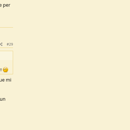
e per
#29
!!
ue mi
 un