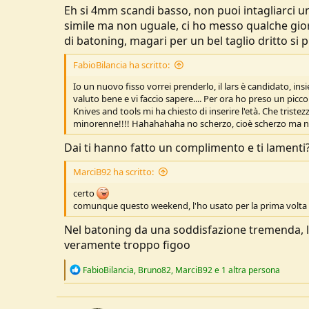
Eh si 4mm scandi basso, non puoi intagliarci un
simile ma non uguale, ci ho messo qualche gio
di batoning, magari per un bel taglio dritto si
FabioBilancia ha scritto:
Io un nuovo fisso vorrei prenderlo, il lars è candidato, ins
valuto bene e vi faccio sapere.... Per ora ho preso un picco
Knives and tools mi ha chiesto di inserire l'età. Che tris
minorenne!!!! Hahahahaha no scherzo, cioè scherzo ma non 
Dai ti hanno fatto un complimento e ti lamenti
MarciB92 ha scritto:
certo
comunque questo weekend, l'ho usato per la prima volta pe
Nel batoning da una soddisfazione tremenda, lo a
veramente troppo figoo
R
FabioBilancia
,
Bruno82
,
MarciB92
e 1 altra persona
e
a
c