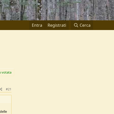
Entra
Registrati
Cerca
ù votata
#21
delle