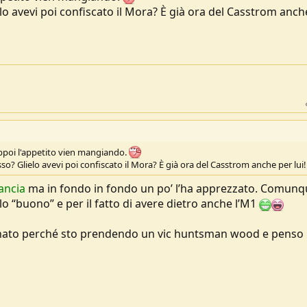
o avevi poi confiscato il Mora? È già ora del Casstrom anch
eppoi l'appetito vien mangiando.
o? Glielo avevi poi confiscato il Mora? È già ora del Casstrom anche per lui!
ancia
ma in fondo in fondo un po’ l’ha apprezzato. Comunq
llo “buono” e per il fatto di avere dietro anche l’M1
nato perché sto prendendo un vic huntsman wood e penso