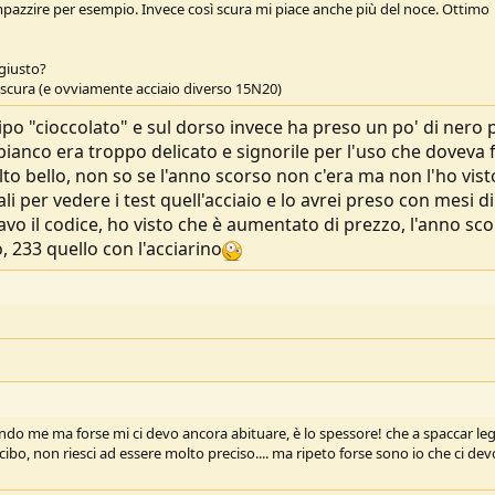
mpazzire per esempio. Invece così scura mi piace anche più del noce. Ottimo
 giusto?
a scura (e ovviamente acciaio diverso 15N20)
tipo "cioccolato" e sul dorso invece ha preso un po' di nero 
bianco era troppo delicato e signorile per l'uso che doveva 
molto bello, non so se l'anno scorso non c'era ma non l'ho vist
 per vedere i test quell'acciaio e lo avrei preso con mesi di
vo il codice, ho visto che è aumentato di prezzo, l'anno sc
 233 quello con l'acciarino
ndo me ma forse mi ci devo ancora abituare, è lo spessore! che a spaccar le
 cibo, non riesci ad essere molto preciso.... ma ripeto forse sono io che ci dev