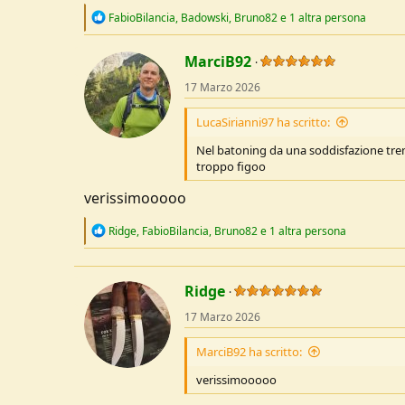
R
FabioBilancia
,
Badowski
,
Bruno82
e 1 altra persona
e
a
c
MarciB92
t
17 Marzo 2026
i
o
n
LucaSirianni97 ha scritto:
s
:
Nel batoning da una soddisfazione tremen
troppo figoo
verissimooooo
R
Ridge
,
FabioBilancia
,
Bruno82
e 1 altra persona
e
a
c
t
Ridge
i
o
17 Marzo 2026
n
s
MarciB92 ha scritto:
:
verissimooooo