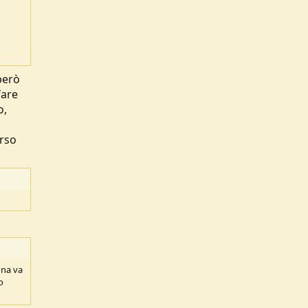
però
fare
o,
orso
gna va
o