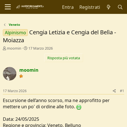
Entra
Registrati
Veneto
Cengia Letizia e Cengia del Belìa -
Alpinismo
Moiazza
C
D
moomin
17 Marzo 2026
r
a
Risposta più votata
e
t
a
a
t
d
moomin
o
i
r
I
e
n
D
i
17 Marzo 2026
#1
i
z
s
i
Escursione dell’anno scorso, ma ne approfitto per
c
o
mettere un po' di ordine alle foto.
u
s
Data: 24/05/2025
s
i
Regione e provincia: Veneto, Belluno