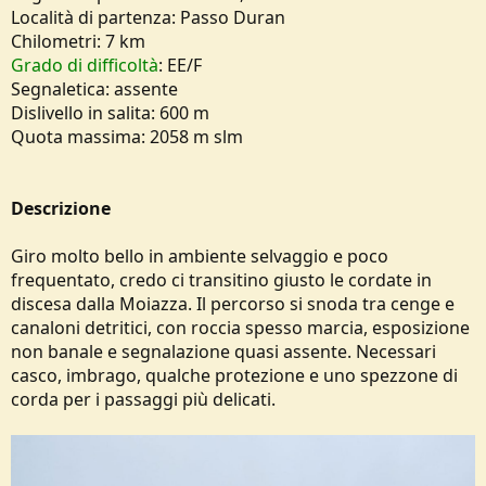
o
Località di partenza: Passo Duran
n
Chilometri: 7 km
e
Grado di difficoltà
: EE/F
Segnaletica: assente
Dislivello in salita: 600 m
Quota massima: 2058 m slm
Descrizione
Giro molto bello in ambiente selvaggio e poco
frequentato, credo ci transitino giusto le cordate in
discesa dalla Moiazza. Il percorso si snoda tra cenge e
canaloni detritici, con roccia spesso marcia, esposizione
non banale e segnalazione quasi assente. Necessari
casco, imbrago, qualche protezione e uno spezzone di
corda per i passaggi più delicati.