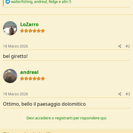
R
walterfishing
,
andreal
,
Ridge
e altri 5
e
a
c
t
LoZarro
i
o
n
s
:
18 Marzo 2026
#2
bel giretto!
andreal
18 Marzo 2026
#3
Ottimo, bello il paesaggio dolomitico
Devi accedere o registrarti per rispondere qui.