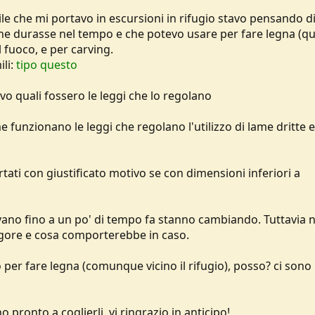
le che mi portavo in escursioni in rifugio stavo pensando d
he durasse nel tempo e che potevo usare per fare legna (qu
 fuoco, e per carving.
li:
tipo questo
o quali fossero le leggi che lo regolano
 funzionano le leggi che regolano l'utilizzo di lame dritte e
rtati con giustificato motivo se con dimensioni inferiori a
vano fino a un po' di tempo fa stanno cambiando. Tuttavia 
ore e cosa comporterebbe in caso.
per fare legna (comunque vicino il rifugio), posso? ci sono l
 pronto a coglierli, vi ringrazio in anticipo!