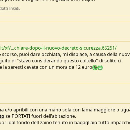
tti linkati.
/xf/...chiare-dopo-il-nuovo-decreto-sicurezza.65251/
scorso, puoi dare occhiata, mi dispiace, a causa della nuo
guito di "stavo considerando questo coltello" di solito ci
te la saresti cavata con un mora da 12 euro
ama e/o apribili con una mano sola con lama maggiore o ugua
sto
se PORTATI fuori dell'abitazione.
 fuori dal fondo dell zaino tenuto in bagagliaio tutto impacch