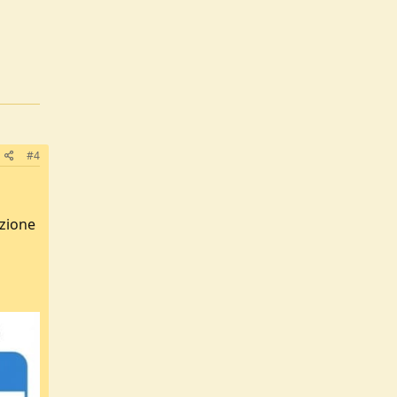
#4
azione