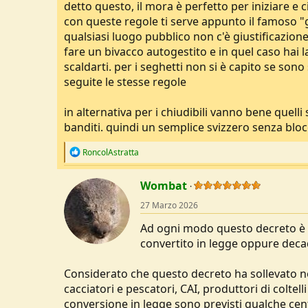
detto questo, il mora è perfetto per iniziare e c
con queste regole ti serve appunto il famoso "gi
qualsiasi luogo pubblico non c'è giustificazione
fare un bivacco autogestito e in quel caso hai l
scaldarti. per i seghetti non si è capito se 
seguite le stesse regole
in alternativa per i chiudibili vanno bene quel
banditi. quindi un semplice svizzero senza blo
R
RoncolAstratta
e
a
c
Wombat
t
27 Marzo 2026
i
o
Ad ogni modo questo decreto è v
n
s
convertito in legge oppure decad
:
Considerato che questo decreto ha sollevato no
cacciatori e pescatori, CAI, produttori di coltell
conversione in legge sono previsti qualche ce