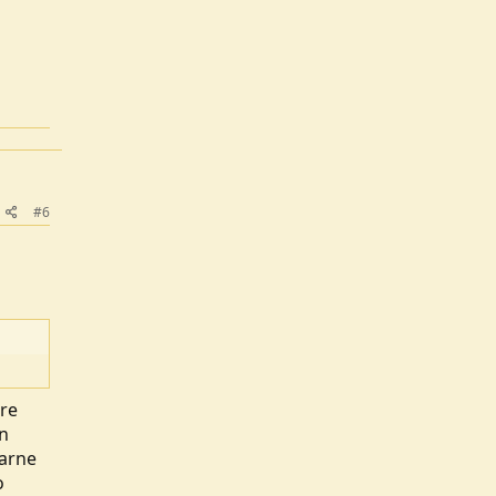
#6
pre
un
rarne
o