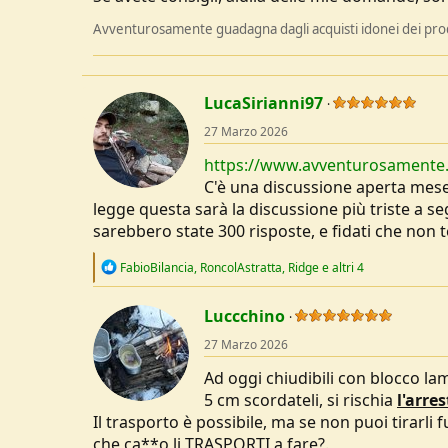
Avventurosamente guadagna dagli acquisti idonei dei prodo
LucaSirianni97
27 Marzo 2026
https://www.avventurosamente.it
C'è una discussione aperta mese 
legge questa sarà la discussione più triste a se
sarebbero state 300 risposte, e fidati che non 
R
FabioBilancia
,
RoncolAstratta
,
Ridge
e altri 4
e
a
c
Luccchino
t
27 Marzo 2026
i
o
Ad oggi chiudibili con blocco l
n
s
5 cm scordateli, si rischia
l'arre
:
Il trasporto è possibile, ma se non puoi tirarli
che ca**o li TRASPORTI a fare?.