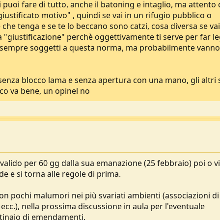
i puoi fare di tutto, anche il batoning e intaglio, ma attento
ustificato motivo" , quindi se vai in un rifugio pubblico o
 che tenga e se te lo beccano sono catzi, cosa diversa se vai
a "giustificazione" perchè oggettivamente ti serve per far l
sono sempre soggetti a questa norma, ma probabilmente vanno
li senza blocco lama e senza apertura con una mano, gli altri
cco va bene, un opinel no
alido per 60 gg dalla sua emanazione (25 febbraio) poi o v
e e si torna alle regole di prima.
n pochi malumori nei più svariati ambienti (associazioni di
i ecc.), nella prossima discussione in aula per l'eventuale
ntinaio di emendamenti.