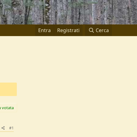
Entra
Registrati
Cerca
ù votata
#1