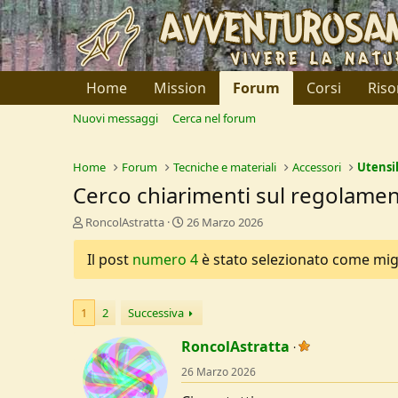
Home
Mission
Forum
Corsi
Riso
Nuovi messaggi
Cerca nel forum
Home
Forum
Tecniche e materiali
Accessori
Utensil
Cerco chiarimenti sul regolament
C
D
RoncolAstratta
26 Marzo 2026
r
a
e
t
Il post
numero 4
è stato selezionato come migli
a
a
t
d
o
i
1
2
Successiva
r
I
e
n
RoncolAstratta
D
i
i
z
26 Marzo 2026
s
i
c
o