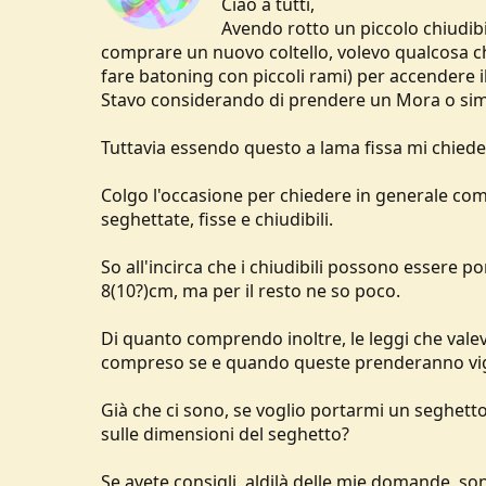
Ciao a tutti,
u
Avendo rotto un piccolo chiudibi
s
comprare un nuovo coltello, volevo qualcosa c
s
fare batoning con piccoli rami) per accendere il
i
o
Stavo considerando di prendere un Mora o simi
n
e
Tuttavia essendo questo a lama fissa mi chiedev
Colgo l'occasione per chiedere in generale come
seghettate, fisse e chiudibili.
So all'incirca che i chiudibili possono essere po
8(10?)cm, ma per il resto ne so poco.
Di quanto comprendo inoltre, le leggi che vale
compreso se e quando queste prenderanno vig
Già che ci sono, se voglio portarmi un seghetto 
sulle dimensioni del seghetto?
Se avete consigli, aldilà delle mie domande, sono