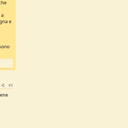
 che
 a
egna e
 sono
#5
iene