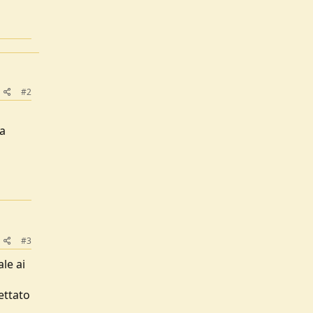
#2
va
#3
le ai
ettato