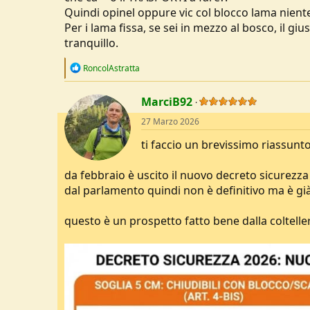
Quindi opinel oppure vic col blocco lama niente
Per i lama fissa, se sei in mezzo al bosco, il gi
tranquillo.
R
RoncolAstratta
e
a
c
MarciB92
t
27 Marzo 2026
i
o
ti faccio un brevissimo riassunto
n
s
:
da febbraio è uscito il nuovo decreto sicurezza
dal parlamento quindi non è definitivo ma è già
questo è un prospetto fatto bene dalla coltelleri