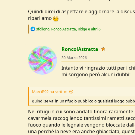
Quindi direi di aspettare e aggiornare la discus
riparliamo
R
sfoligno
,
RoncolAstratta
,
Ridge
e altri 6
e
a
c
t
RoncolAstratta
i
o
30 Marzo 2026
n
s
Intanto vi ringrazio tutti per i ch
:
mi sorgono però alcuni dubbi:
MarciB92 ha scritto:
quindi se vai in un rifugio pubblico o qualsiasi luogo pubb
Nei rifugi in cui sono andato finora rarament
cavarmela raccogliendo tantissimi rametti secc
fuoco quando le legnaie vengono bloccate dalla 
una perché la neve era anche ghiacciata, quest