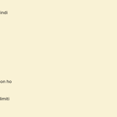
i
indi
non ho
imiti