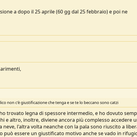
sione a dopo il 25 aprile (60 gg dal 25 febbraio) e poi ne
iarimenti,
lico non c'è giustificazione che tenga e se te lo beccano sono catzi
e ho trovato legna di spessore intermedio, e ho dovuto sem
hi e altro, inoltre, diviene ancora più complesso accedere 
neve, l'altra volta neanche con la pala sono riuscito a libe
o può essere un giustificato motivo anche se vado in rifugi