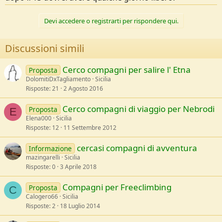
Devi accedere o registrarti per rispondere qui.
Discussioni simili
Cerco compagni per salire l' Etna
Proposta
DolomitiDxTagliamento
Sicilia
Risposte
21
2 Agosto 2016
Cerco compagni di viaggio per Nebrodi
Proposta
E
Elena000
Sicilia
Risposte
12
11 Settembre 2012
cercasi compagni di avventura
Informazione
mazingarelli
Sicilia
Risposte
0
3 Aprile 2018
Compagni per Freeclimbing
Proposta
C
Calogero66
Sicilia
Risposte
2
18 Luglio 2014