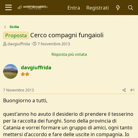
Entra
Registrati
Sicilia
Cerco compagni fungaioli
Proposta
C
D
davgiuffrida
7 Novembre 2013
r
a
Risposta più votata
e
t
a
a
t
d
davgiuffrida
o
i
r
I
e
n
D
i
7 Novembre 2013
#1
i
z
s
i
Buongiorno a tutti,
c
o
u
quest'anno ho avuto il desiderio di prendere il tesserino
s
per la raccolta dei funghi. Sono della provincia di
s
i
Catania e vorrei formare un gruppo di amici, ogni tanto
o
mettersi d'accordo e fare delle uscite in compagnia. Io
n