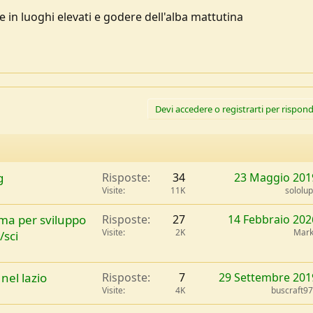
in luoghi elevati e godere dell'alba mattutina
Devi accedere o registrarti per rispond
g
Risposte
34
23 Maggio 201
Visite
11K
sololu
ma per sviluppo
Risposte
27
14 Febbraio 202
Visite
2K
Mark
/sci
nel lazio
Risposte
7
29 Settembre 201
Visite
4K
buscraft9