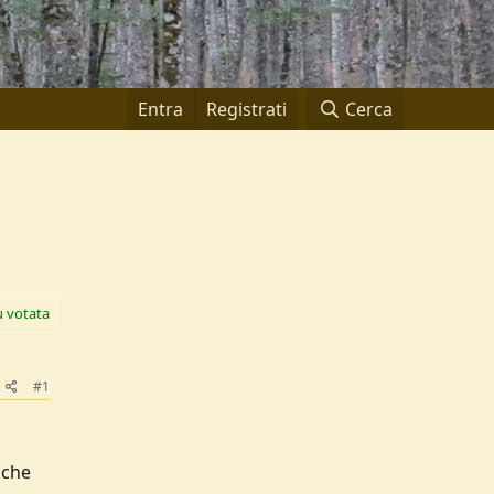
Entra
Registrati
Cerca
ù votata
#1
nche