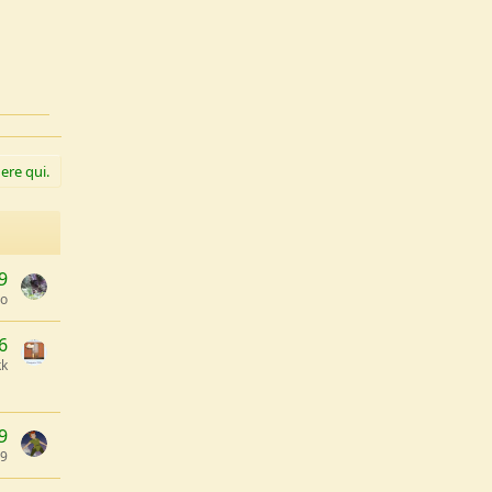
ere qui.
9
po
6
k
9
79