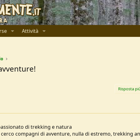
rse
Attività
io
avventure!
Risposta pi
assionato di trekking e natura
a, cerco compagni di avventure, nulla di estremo, trekking a