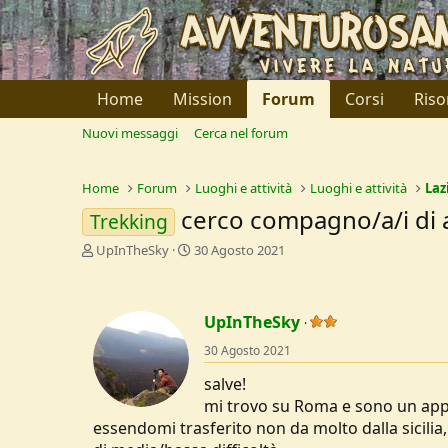
Home
Mission
Forum
Corsi
Riso
Nuovi messaggi
Cerca nel forum
Home
Forum
Luoghi e attività
Luoghi e attività
Laz
cerco compagno/a/i di 
Trekking
C
D
UpInTheSky
30 Agosto 2021
r
a
e
t
a
a
UpInTheSky
t
d
o
i
30 Agosto 2021
r
I
e
n
salve!
D
i
mi trovo su Roma e sono un app
i
z
essendomi trasferito non da molto dalla sicili
s
i
c
o