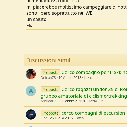
di media/bassa difficoltà.
u
mi piacerebbe moltissimo campeggiare di notte 
s
sono libero soprattutto nei WE
s
un saluto
i
Elia
o
n
e
Discussioni simili
Cerco compagno per trekkin
Proposta
Defcon73
16 Aprile 2018
Lazio
2
Cerco ragazzi under 25 di Ro
Proposta
A
gruppo amatoriale di ciclismo/trekking
Andrea02
10 Febbraio 2026
Lazio
2
cerco compagni di escursioni 
Proposta
lupo
26 Luglio 2016
Lazio