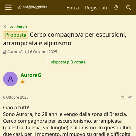
Entra
Registrati
Lombardia
Cerco compagno/a per escursioni,
Proposta
arrampicata e alpinismo
C
D
AuroraG
6 Ottobre 2025
r
a
Risposta più votata
e
t
a
a
t
d
AuroraG
A
o
i
r
I
e
n
D
i
6 Ottobre 2025
#1
i
z
s
i
Ciao a tutti!
c
o
Sono Aurora, ho 28 anni e vengo dalla zona di Brescia.
u
Cerco compagno/a per escursionismo, arrampicata
s
(palestra, falesia, vie lunghe) e alpinismo. In questi ultimi
s
i
due casi, per il momento, mi muovo su gradi e difficoltà