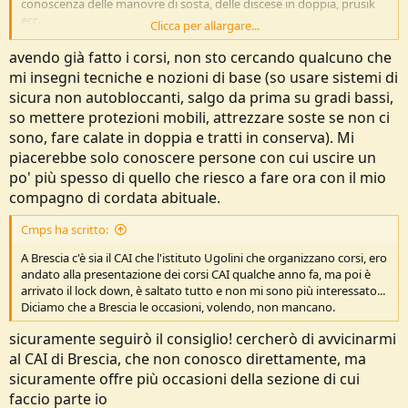
conoscenza delle manovre di sosta, delle discese in doppia, prusik
ecc.
Clicca per allargare...
Ovvero: stai cercando qualcuno con cui fare vie e quanto sopra già
lo sai, o qualcuno che ti insegni la tecnica di base? Anche a livello di
avendo già fatto i corsi, non sto cercando qualcuno che
responsabilità sono due cose parecchio differenti.
mi insegni tecniche e nozioni di base (so usare sistemi di
sicura non autobloccanti, salgo da prima su gradi bassi,
so mettere protezioni mobili, attrezzare soste se non ci
sono, fare calate in doppia e tratti in conserva). Mi
piacerebbe solo conoscere persone con cui uscire un
po' più spesso di quello che riesco a fare ora con il mio
compagno di cordata abituale.
Cmps ha scritto:
A Brescia c'è sia il CAI che l'istituto Ugolini che organizzano corsi, ero
andato alla presentazione dei corsi CAI qualche anno fa, ma poi è
arrivato il lock down, è saltato tutto e non mi sono più interessato...
Diciamo che a Brescia le occasioni, volendo, non mancano.
sicuramente seguirò il consiglio! cercherò di avvicinarmi
al CAI di Brescia, che non conosco direttamente, ma
sicuramente offre più occasioni della sezione di cui
faccio parte io