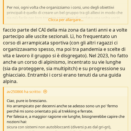
Per noi, ogni volta che organizziamo i corsi, uno degli obiettivi
principali è quello di creare un bel gruppo tra gli allievi in modo che
sia più facile per loro trovare compagni di cordata una volta usciti
Clicca per allargare...
dal corso (oltre ovviamente al trasferire nozioni tecniche, ça va sans
dire).
faccio parte del CAI della mia zona da tanti anni e a volte
partecipo alle uscite sezionali. Lì, ho frequentato un
prova a informarti alla scuola di alpinismo della tua zona!
corso di arrampicata sportiva (con gli altri ragazzi ci
organizzavamo spesso, ma poi tra pandemia e scelte di
vita e lavoro il gruppo si è disgregato). Nel 2023, ho fatto
anche un corso di alpinismo, incentrato su vie lunghe
(sia da proteggere, sia multipitch) e su progressione su
ghiacciaio. Entrambi i corsi erano tenuti da una guida
alpina.
av250866 ha scritto:
Ciao, pure io bresciano.
Ho arrampicato per decenni anche se adesso sono un po' fermo
perché mi sono orientato più al trekking e ferrate.
Per falesia e, a maggior ragione vie lunghe, bisognerebbe capire che
nozioni hai:
sicura con sistemi non autobloccanti (diversi p.es dal gri-gri),