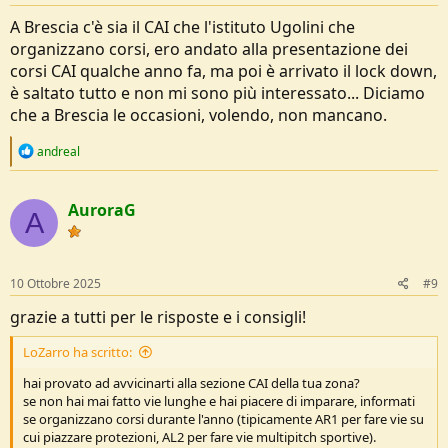
:
A Brescia c'è sia il CAI che l'istituto Ugolini che
organizzano corsi, ero andato alla presentazione dei
corsi CAI qualche anno fa, ma poi è arrivato il lock down,
è saltato tutto e non mi sono più interessato... Diciamo
che a Brescia le occasioni, volendo, non mancano.
R
andreal
e
a
c
AuroraG
t
A
i
o
n
s
10 Ottobre 2025
#9
:
grazie a tutti per le risposte e i consigli!
LoZarro ha scritto:
hai provato ad avvicinarti alla sezione CAI della tua zona?
se non hai mai fatto vie lunghe e hai piacere di imparare, informati
se organizzano corsi durante l'anno (tipicamente AR1 per fare vie su
cui piazzare protezioni, AL2 per fare vie multipitch sportive).