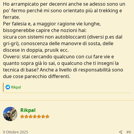
Ho arrampicato per decenni anche se adesso sono un
po' fermo perché mi sono orientato più al trekking e
ferrate.
Per falesia e, a maggior ragione vie lunghe,
bisognerebbe capire che nozioni hai:
sicura con sistemi non autobloccanti (diversi p.es dal
gri-gri), conoscenza delle manovre di sosta, delle
discese in doppia, prusik ecc.
Ovvero: stai cercando qualcuno con cui fare vie e
quanto sopra già lo sai, o qualcuno che ti insegni la
tecnica di base? Anche a livello di responsabilità sono
due cose parecchio differenti.
R
Rikpal
e
a
c
t
Rikpal
i
o
n
s
:
9 Ottobre 2025
#6