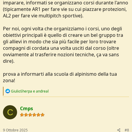
imparare, informati se organizzano corsi durante l'anno
(tipicamente AR1 per fare vie su cui piazzare protezioni,
AL2 per fare vie multipitch sportive).
Per noi, ogni volta che organizziamo i corsi, uno degli
obiettivi principali è quello di creare un bel gruppo tra
gli allievi in modo che sia più facile per loro trovare
compagni di cordata una volta usciti dal corso (oltre
ovviamente al trasferire nozioni tecniche, ça va sans
dire).
prova a informarti alla scuola di alpinismo della tua
zona!
R
GiulioSherpa
e
andreal
e
a
c
Cmps
t
C
i
o
n
s
9 Ottobre 2025
#8