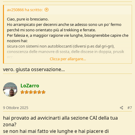
av250866 ha scritto:
Ciao, pure io bresciano.
Ho arrampicato per decenni anche se adesso sono un po' fermo
perché mi sono orientato più al trekking e ferrate.
Per falesia e, a maggior ragione vie lunghe, bisognerebbe capire che
nozioni hai:
sicura con sistemi non autobloccanti (diversi p.es dal gri-gri),
conoscenza delle manovre di sosta, delle discese in doppia, prusik
ecc.
Clicca per allargare...
Ovvero: stai cercando qualcuno con cui fare vie e quanto sopra già
lo sai, o qualcuno che ti insegni la tecnica di base? Anche a livello di
vero. giusta osservazione...
responsabilità sono due cose parecchio differenti.
LoZarro
9 Ottobre 2025
#7
hai provato ad avvicinarti alla sezione CAI della tua
zona?
se non hai mai fatto vie lunghe e hai piacere di