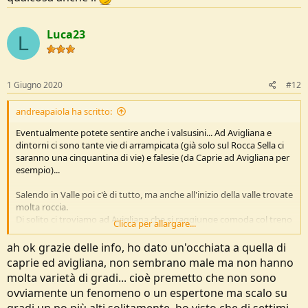
Luca23
L
1 Giugno 2020
#12
andreapaiola ha scritto:
Eventualmente potete sentire anche i valsusini... Ad Avigliana e
dintorni ci sono tante vie di arrampicata (già solo sul Rocca Sella ci
saranno una cinquantina di vie) e falesie (da Caprie ad Avigliana per
esempio)...
Salendo in Valle poi c'è di tutto, ma anche all'inizio della valle trovate
molta roccia.
Di solito ci troviamo ad Avigliana che si raggiunge comoda col treno
Clicca per allargare...
da Torino.
ah ok grazie delle info, ho dato un'occhiata a quella di
caprie ed avigliana, non sembrano male ma non hanno
molta varietà di gradi... cioè premetto che non sono
ovviamente un fenomeno o un espertone ma scalo su