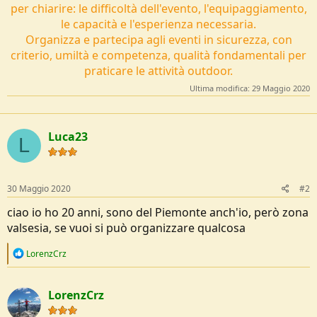
per chiarire: le difficoltà dell'evento, l'equipaggiamento,
le capacità e l'esperienza necessaria.
Organizza e partecipa agli eventi in sicurezza, con
criterio, umiltà e competenza, qualità fondamentali per
praticare le attività outdoor.
Ultima modifica:
29 Maggio 2020
Luca23
L
30 Maggio 2020
#2
ciao io ho 20 anni, sono del Piemonte anch'io, però zona
valsesia, se vuoi si può organizzare qualcosa
R
LorenzCrz
e
a
c
LorenzCrz
t
i