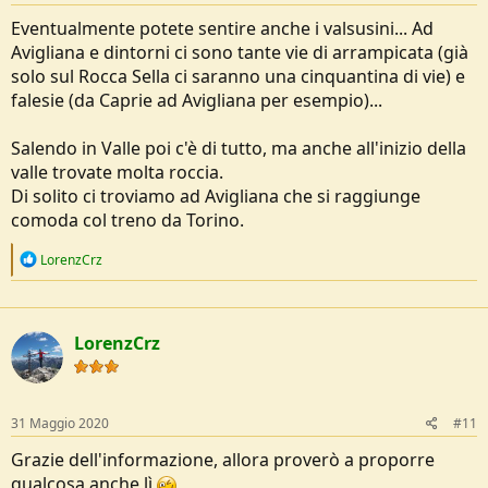
Eventualmente potete sentire anche i valsusini... Ad
Avigliana e dintorni ci sono tante vie di arrampicata (già
solo sul Rocca Sella ci saranno una cinquantina di vie) e
falesie (da Caprie ad Avigliana per esempio)...
Salendo in Valle poi c'è di tutto, ma anche all'inizio della
valle trovate molta roccia.
Di solito ci troviamo ad Avigliana che si raggiunge
comoda col treno da Torino.
R
LorenzCrz
e
a
c
t
LorenzCrz
i
o
n
s
:
31 Maggio 2020
#11
Grazie dell'informazione, allora proverò a proporre
qualcosa anche lì