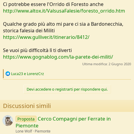
Ci potrebbe essere l'Orrido di Foresto anche
http://www.altox.it/ValsusaFalesie/foresto_orrido.htm
Qualche grado più alto mi pare ci sia a Bardonecchia,
storica falesia dei Militi
https://www.gulliver.it/itinerario/8412/
Se vuoi più difficoltà lì ti diverti
https://www.gognablog.com/la-parete-dei-militi/
Ultima modifica:
2 Giugno 2020
R
Luca23
e
LorenzCrz
e
a
c
Devi accedere o registrarti per rispondere qui.
t
i
o
Discussioni simili
n
s
:
Cerco Compagni per Ferrate in
Proposta
Piemonte
Lone Wolf
Piemonte