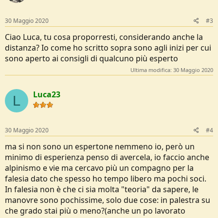
o
n
s
30 Maggio 2020
#3
:
Ciao Luca, tu cosa proporresti, considerando anche la
distanza? Io come ho scritto sopra sono agli inizi per cui
sono aperto ai consigli di qualcuno più esperto
Ultima modifica:
30 Maggio 2020
Luca23
L
30 Maggio 2020
#4
ma si non sono un espertone nemmeno io, però un
minimo di esperienza penso di avercela, io faccio anche
alpinismo e vie ma cercavo più un compagno per la
falesia dato che spesso ho tempo libero ma pochi soci.
In falesia non è che ci sia molta "teoria" da sapere, le
manovre sono pochissime, solo due cose: in palestra su
che grado stai più o meno?(anche un po lavorato