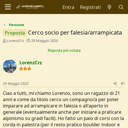
Entra
Registrati
Piemonte
Cerco socio per falesia/arrampicata
Proposta
C
D
LorenzCrz
29 Maggio 2020
r
a
Risposta più votata
e
t
a
a
t
d
LorenzCrz
o
i
r
I
e
n
D
i
29 Maggio 2020
#1
i
z
s
i
Ciao a tutti, mi chiamo Lorenzo, sono un ragazzo di 21
c
o
anni e come da titolo cerco un compagno/a per poter
u
imparare ad arrampicare in falesia o all'aperto in
s
generale (eventualmente anche per iniziare a praticare
s
i
alpinismo su gradi facili). Ho fatto un paio di corsi con la
o
corda in palestra (per il resto pratico boulder indoor e
n