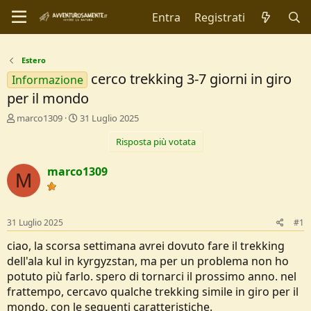
Entra
Registrati
Estero
cerco trekking 3-7 giorni in giro
Informazione
per il mondo
C
D
marco1309
31 Luglio 2025
r
a
Risposta più votata
e
t
a
a
t
d
marco1309
M
o
i
r
I
e
n
D
i
31 Luglio 2025
#1
i
z
s
i
ciao, la scorsa settimana avrei dovuto fare il trekking
c
o
dell'ala kul in kyrgyzstan, ma per un problema non ho
u
potuto più farlo. spero di tornarci il prossimo anno. nel
s
frattempo, cercavo qualche trekking simile in giro per il
s
i
mondo, con le seguenti caratteristiche.