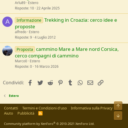
Arlu89
Estero
Risposte
10
22 Aprile 2025
Trekking in Croazia: cerco idee e
Informazione
A
proposte
alfredo
Estero
Risposte
9
4 Luglio 2012
cammino Mare a Mare nord Corsica,
Proposta
cerco compagni di cammino
Marco0
Estero
Risposte
0
16 Marzo 2026
facebook
Twitter
Reddit
Pinterest
Tumblr
WhatsApp
e-mail
Link
Condividi:
Estero
Alto
Contatti
Termini e Condizioni d'uso
Informativa sulla Privacy
Aiuto
Pubblicità
R
Bass
S
S
®
Community platform by XenForo
© 2010-2021 XenForo Ltd.