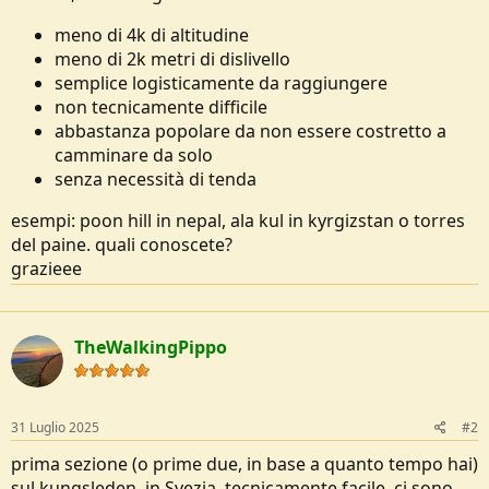
o
n
meno di 4k di altitudine
e
meno di 2k metri di dislivello
semplice logisticamente da raggiungere
non tecnicamente difficile
abbastanza popolare da non essere costretto a
camminare da solo
senza necessità di tenda
esempi: poon hill in nepal, ala kul in kyrgizstan o torres
del paine. quali conoscete?
grazieee
TheWalkingPippo
31 Luglio 2025
#2
prima sezione (o prime due, in base a quanto tempo hai)
sul kungsleden, in Svezia. tecnicamente facile, ci sono