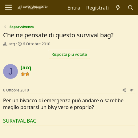
Entra
Registrati
Sopravvivenza
Che ne pensate di questo survival bag?
C
D
Jacq
6 Ottobre 2010
r
a
Risposta più votata
e
t
a
a
t
d
Jacq
J
o
i
r
I
e
n
D
i
6 Ottobre 2010
#1
i
z
s
i
Per un bivacco di emergenza può andare o sarebbe
c
o
meglio portarsi un bivy vero e proprio?
u
s
SURVIVAL BAG
s
i
o
n