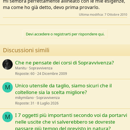
mi sembra perfettamente allineato con le mie esigenze,
ma come ho già detto, devo prima provarlo.
Ultima modifica:
7 Ottobre 2010
Devi accedere o registrarti per rispondere qui.
Discussioni simili
Che ne pensate dei corsi di Sopravvivenza?
Manitu
Sopravvivenza
Risposte
60
24 Dicembre 2009
Unico utensile da taglio, siamo sicuri che il
M
coltellone sia la scelta migliore?
mikymilano
Sopravvivenza
Risposte
31
8 Luglio 2026
I 7 oggetti più importanti secondo voi da portarvi
M
nelle uscite che vi salverebbero se dovreste
passare più tempo del previsto in natura?