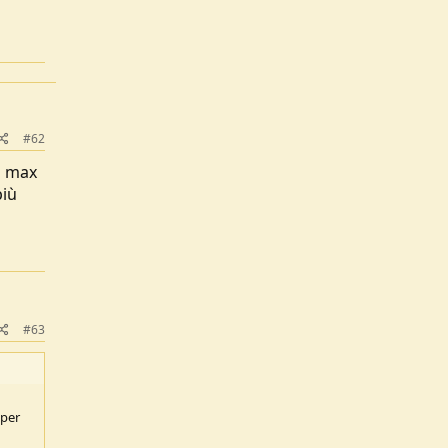
#62
l max
più
#63
 per