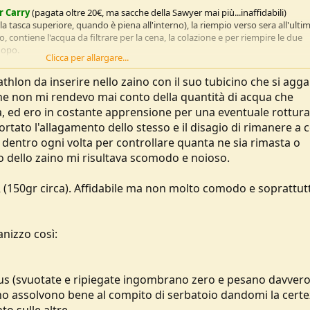
 Carry
(pagata oltre 20€, ma sacche della Sawyer mai più...inaffidabili)
a tasca superiore, quando è piena all'interno), la riempio verso sera all'ulti
contiene l'acqua da filtrare per la cena, la colazione e per riempire le due
dopo.
Clicca per allargare...
il campo
cathlon da inserire nello zaino con il suo tubicino che si agg
argo (tipo quelle del té alla pesca, tiene acqua già filtrata)
che non mi rendevo mai conto della quantità di acqua che
no, tiene acqua già potabilizzata.
, ed ero in costante apprensione per una eventuale rottura
arci dentro l'intero beccuccio bianco del Sawyer mentre filtro l'acqua... così d
o di rovesciare la bottiglia durante il filtraggio. Il collo largo lo trovo anche 
rtato l'allagamento dello stesso e il disagio di rimanere a 
 immediatamente di distinguere questa bottiglia dalla seconda (vedi sotto)
a dentro ogni volta per controllare quanta ne sia rimasta o
o dello zaino mi risultava scomodo e noioso.
 stretto adatto ad avvitare il filtro (tiene acqua da filtrare)
 MSR (150gr circa). Affidabile ma non molto comodo e soprattut
lo zaino, durante il giorno mentre cammino ha il filtro avvitato sopra in pianta
pescata dalle varie sorgenti/laghetti/fontanelle che trovo lungo il cammino..
, ho sempre dell'acqua già filtrata a disposizione ed anche la possibilità di f
nizzo così:
o (che magari è più fresca). La bottiglia a collo stretto, potendoci avvitare il f
a sacca, nel caso sfigato (ma mi è già successo) che la sacca inizi a perdere
atypus (svuotate e ripiegate ingombrano zero e pesano davver
o fate uscite da più giorni col filtro potabilizzatore? Avete anche voi uno 
zaino assolvono bene al compito di serbatoio dandomi la cert