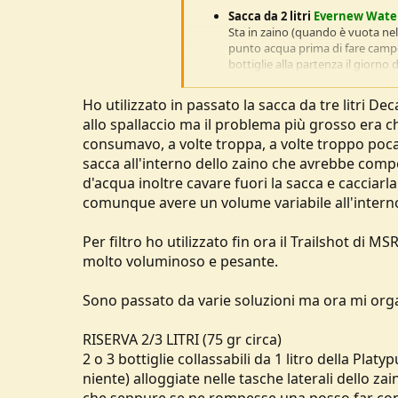
Sacca da 2 litri
Evernew Water
Sta in zaino (quando è vuota nell
punto acqua prima di fare campo, 
bottiglie alla partenza il giorno 
Filtro sempre avvitato durante 
Ho utilizzato in passato la sacca da tre litri De
Bottiglia da 0,5 litri a collo l
allo spallaccio ma il problema più grosso era 
Sta nella tasca laterale dello zai
consumavo, a volte troppa, a volte troppo poca
Il collo largo è comodo per infil
un tutt'uno col filtro e non rischi
sacca all'interno dello zaino che avrebbe compo
comodo per berci, e mi permette
d'acqua inoltre cavare fuori la sacca e cacciarl
tiene acqua NON potabile.
comunque avere un volume variabile all'intern
Bottiglia da 0,5 litri con collo
Per filtro ho utilizzato fin ora il Trailshot di
Sta nell'altra tasca laterale del
stabile ed è riempita con acqua 
molto voluminoso e pesante.
Con questi tre contenitori mi trovo bene
Sono passato da varie soluzioni ma ora mi orga
al volo l'acqua che trovo lungo il sentier
è inoltre fondamentale come backup dell
fori.
RISERVA 2/3 LITRI (75 gr circa)
2 o 3 bottiglie collassabili da 1 litro della Pl
Voi invece come siete organizzati quand
niente) alloggiate nelle tasche laterali dello 
abbastanza preciso e collaudato?