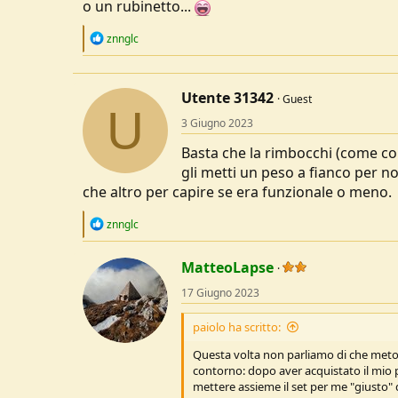
o un rubinetto...
u
s
R
znnglc
s
e
i
a
o
c
t
n
Utente 31342
Guest
i
U
e
o
3 Giugno 2023
n
s
Basta che la rimbocchi (come con
:
gli metti un peso a fianco per no
che altro per capire se era funzionale o meno.
R
znnglc
e
a
c
MatteoLapse
t
17 Giugno 2023
i
o
n
paiolo ha scritto:
s
:
Questa volta non parliamo di che metodo
contorno: dopo aver acquistato il mio p
mettere assieme il set per me "giusto" 