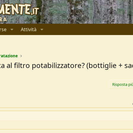
rse
Attività
ratazione
al filtro potabilizzatore? (bottiglie + s
Risposta pi