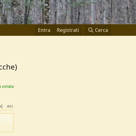
Entra
Registrati
Cerca
acche)
ù votata
#61