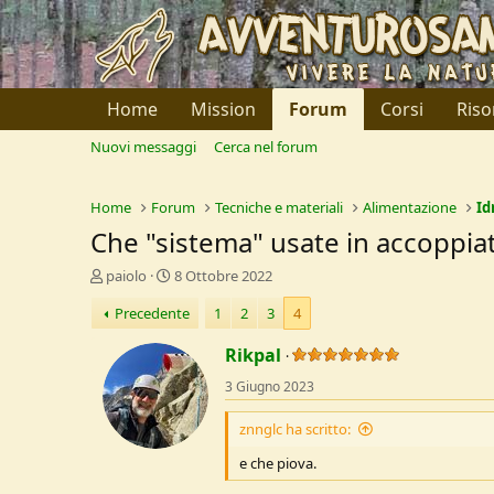
Home
Mission
Forum
Corsi
Riso
Nuovi messaggi
Cerca nel forum
Home
Forum
Tecniche e materiali
Alimentazione
Id
Che "sistema" usate in accoppiata 
C
D
paiolo
8 Ottobre 2022
r
a
Precedente
1
2
3
4
e
t
a
a
Rikpal
t
d
o
i
3 Giugno 2023
r
I
e
n
znnglc ha scritto:
D
i
i
z
e che piova.
s
i
c
o