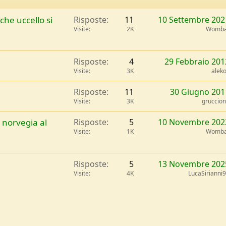
he uccello si
Risposte
11
10 Settembre 202
Visite
2K
Womba
Risposte
4
29 Febbraio 201
Visite
3K
alek
Risposte
11
30 Giugno 201
Visite
3K
gruccio
 norvegia al
Risposte
5
10 Novembre 202
Visite
1K
Womba
Risposte
5
13 Novembre 202
Visite
4K
LucaSirianni
l
Link