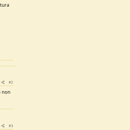
rtura
#2
o non
#3