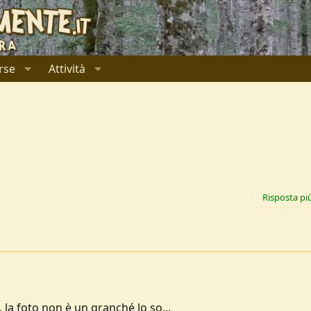
rse
Attività
Risposta pi
 la foto non è un granché lo so...