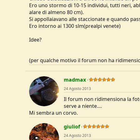
Ero uno stormo di 10-15 individui, tutti neri, 
u
s
alare di almeno 80 cm).
s
Si appollaiavano alle staccionate e quando pas
i
Ero intorno ai 1300 slm(prealpi venete)
o
n
Idee?
e
(per qualche motivo il forum non ha ridimensio
madmax
24 Agosto 2013
Il forum non ridimensiona la foto
serve a niente....
Mi sembra un corvo.
giuliof
24 Agosto 2013