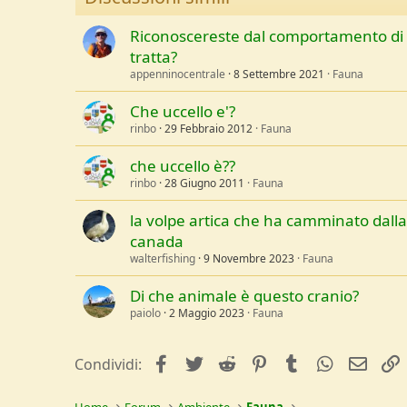
Riconoscereste dal comportamento di c
tratta?
appenninocentrale
8 Settembre 2021
Fauna
Che uccello e'?
rinbo
29 Febbraio 2012
Fauna
che uccello è??
rinbo
28 Giugno 2011
Fauna
la volpe artica che ha camminato dalla
canada
walterfishing
9 Novembre 2023
Fauna
Di che animale è questo cranio?
paiolo
2 Maggio 2023
Fauna
facebook
Twitter
Reddit
Pinterest
Tumblr
WhatsApp
e-mai
Condividi:
Home
Forum
Ambiente
Fauna