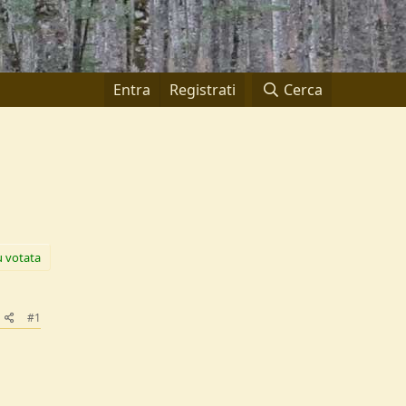
Entra
Registrati
Cerca
ù votata
#1