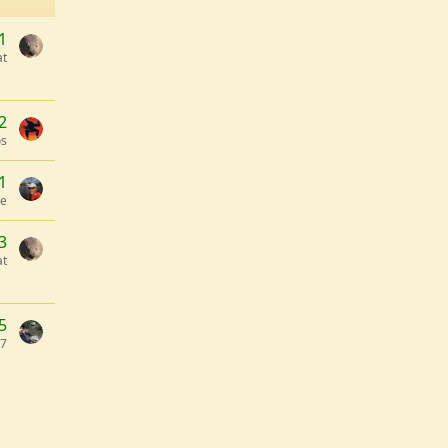
1
t
2
os
1
ne
3
t
5
97