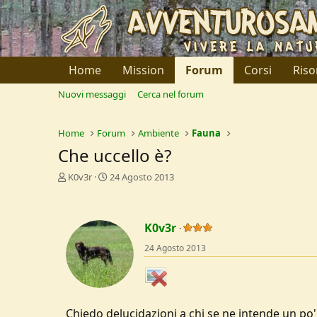
Home
Mission
Forum
Corsi
Riso
Nuovi messaggi
Cerca nel forum
Home
Forum
Ambiente
Fauna
Che uccello è?
C
D
K0v3r
24 Agosto 2013
r
a
e
t
a
a
K0v3r
t
d
o
i
24 Agosto 2013
r
I
e
n
D
i
i
z
s
i
Chiedo delucidazioni a chi se ne intende un po',
c
o