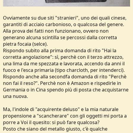
Ovviamente su due siti "stranieri", uno dei quali cinese,
garantiti di acciaio carbonioso, o qualcosa del genere.
Alla prova dei fatti non funzionano, ovvero non
generano alcuna scintilla se percossi dalla corretta
pietra focaia (selce).
Rispondo subito alla prima domanda di rito "Hai la
corretta angolazione": sì, perchè con il terzo attrezzo,
una lima da me spezzata e lavorata, accendo da anni il
fuoco e l'esca primaria (tipo charcloth, per intenderci).
Rispondo anche alla secondfa domanda di rito "Perchè
non fai il reso?". Perchè non è Amazon e rispedirle in
Germania o in Cina spendo più di posta che acquistarne
una nuova.
Ma, l'indole di "acquirente deluso" e la mia naturale
propensione a "scancherare" con gli oggetti mi porta a
porre a Voi il quesito: si può fare qualcosa?
Posto che siano del metallo giusto, c'è qualche