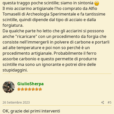
questa traggo poche scintille; siamo in sintonia
angolazione": sì, perchè con il terzo attrezzo, una lima da me
Il mio acciarino artigianale l'ho comprato da Alfio
spezzata e lavorata, accendo da anni il fuoco e l'esca primaria (tipo
charcloth, per intenderci).
Tomaselli di Archeologia Sperimentale e fa tantissime
Rispondo anche alla secondfa domanda di rito "Perchè non fai il
scintille, quindi dipende dal tipo di acciaio e dalla
reso?". Perchè non è Amazon e rispedirle in Germania o in Cina
forgiatura.
spendo più di posta che acquistarne una nuova.
Da qualche parte ho letto che gli acciarini si possono
anche "ricaricare" con un procedimento da forgia che
Ma, l'indole di "acquirente deluso" e la mia naturale propensione a
"scancherare" con gli oggetti mi porta a porre a Voi il quesito: si può
consiste nell'immergerli in polvere di carbone e portarli
fare qualcosa?
ad alte temperature e poi non so perché è un
Posto che siano del metallo giusto, c'è qualche procedimento
procedimento artigianale. Probabilmente il ferro
"casalingo" che posso porre in atto?
assorbe carbonio e questo permette di produrre
Grazie.
scintille ma sono un ignorante e potrei dire delle
stupidaggini.
GiulioSherpa
26 Settembre 2023
#5
OK, grazie dei primi interventi