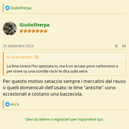
reso?". Perchè non è Amazon e rispedirle in Germania o in Cina
spendo più di posta che acquistarne una nuova.
R
GiulioSherpa
e
Ma, l'indole di "acquirente deluso" e la mia naturale propensione a
a
"scancherare" con gli oggetti mi porta a porre a Voi il quesito: si può
c
GiulioSherpa
t
fare qualcosa?
i
Posto che siano del metallo giusto, c'è qualche procedimento
o
"casalingo" che posso porre in atto?
n
Grazie.
s
26 Settembre 2023
#8
:
Al c'è ha scritto:
La lima invece l'ho spezzata io, ma è un acciaio poco carbonioso e
per tirare su una scintilla rischi le dita sulla selce.
Per questo motivo setaccio sempre i mercatini del reuso
o quelli domenicali dell'usato: le lime "antiche" sono
eccezionali e costano una bazzecola.
R
Al c'è
e
a
c
Devi accedere o registrarti per rispondere qui.
t
i