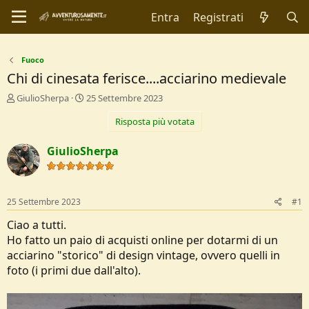
Entra
Registrati
Fuoco
Chi di cinesata ferisce....acciarino medievale
C
D
GiulioSherpa
25 Settembre 2023
r
a
Risposta più votata
e
t
a
a
t
d
GiulioSherpa
o
i
r
I
e
n
D
i
25 Settembre 2023
#1
i
z
s
i
Ciao a tutti.
c
o
Ho fatto un paio di acquisti online per dotarmi di un
u
acciarino "storico" di design vintage, ovvero quelli in
s
foto (i primi due dall'alto).
s
i
o
n