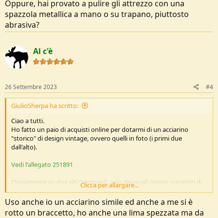
Oppure, hai provato a pulire gli attrezzo con una
spazzola metallica a mano o su trapano, piuttosto
abrasiva?
Al c'è
26 Settembre 2023
#4
GiulioSherpa ha scritto:
Ciao a tutti.
Ho fatto un paio di acquisti online per dotarmi di un acciarino
"storico" di design vintage, ovvero quelli in foto (i primi due
dall'alto).
Vedi l'allegato 251891
Ovviamente su due siti "stranieri", uno dei quali cinese, garantiti di
Clicca per allargare...
acciaio carbonioso, o qualcosa del genere.
Alla prova dei fatti non funzionano, ovvero non generano alcuna
Uso anche io un acciarino simile ed anche a me si è
scintilla se percossi dalla corretta pietra focaia (selce).
rotto un braccetto, ho anche una lima spezzata ma da
Rispondo subito alla prima domanda di rito "Hai la corretta