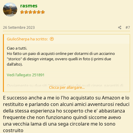
rasmes
26 Settembre 2023
#7
GiulioSherpa ha scritto:
Ciao a tutti.
Ho fatto un paio di acquisti online per dotarmi di un acciarino
"storico" di design vintage, ovvero quelli in foto (i primi due
dall'alto).
Vedi l'allegato 251891
Ovviamente su due siti "stranieri", uno dei quali cinese, garantiti di
Clicca per allargare...
acciaio carbonioso, o qualcosa del genere.
Alla prova dei fatti non funzionano, ovvero non generano alcuna
E successo anche a me io l'ho acquistato su Amazon e lo
scintilla se percossi dalla corretta pietra focaia (selce).
restituito e parlando con alcuni amici avventurosi reduci
Rispondo subito alla prima domanda di rito "Hai la corretta
della stessa esperienza ho scoperto che e' abbastanza
angolazione": sì, perchè con il terzo attrezzo, una lima da me
frequente che non funzionano quindi siccome avevo
spezzata e lavorata, accendo da anni il fuoco e l'esca primaria (tipo
charcloth, per intenderci).
una vecchia lama di una sega circolare me lo sono
Rispondo anche alla secondfa domanda di rito "Perchè non fai il
costruito