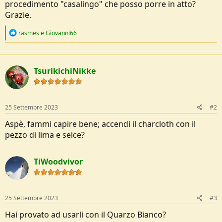
procedimento "casalingo" che posso porre in atto?
Grazie.
R
rasmes
e
Giovanni66
e
a
c
t
TsurikichiNikke
i
o
n
s
:
25 Settembre 2023
#2
Aspè, fammi capire bene; accendi il charcloth con il
pezzo di lima e selce?
TiWoodvivor
25 Settembre 2023
#3
Hai provato ad usarli con il Quarzo Bianco?