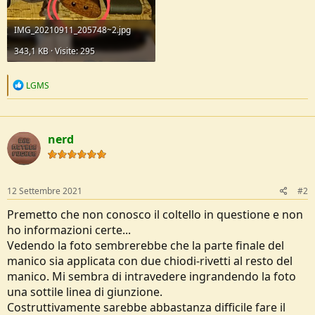
IMG_20210911_205748~2.jpg
343,1 KB · Visite: 295
R
LGMS
e
a
c
t
nerd
i
o
n
s
:
12 Settembre 2021
#2
Premetto che non conosco il coltello in questione e non
ho informazioni certe...
Vedendo la foto sembrerebbe che la parte finale del
manico sia applicata con due chiodi-rivetti al resto del
manico. Mi sembra di intravedere ingrandendo la foto
una sottile linea di giunzione.
Costruttivamente sarebbe abbastanza difficile fare il