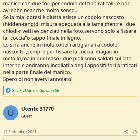
manico con due fori per codolo del tipo rat-tail...e non
avrebbe neanche molto senso....
Se la mia ipotesi è giusta esiste un codolo nascosto
(hidden-tang)di misura adeguata alla lama,mentre i due
chiodi-rivetti evidenziati nella foto,servono solo a fissare
la "coccia"o tappo finale in legno.
Lo si fa anche in molti coltelli artigianali a codolo
nascosto ,sempre per fissare la coccia ,magari in
metallo,ma in quel caso i due pioli sono saldati sul lato
interno e andranno incollati a degli appositi fori praticati
nella parte finale del manico.
Spero di non avervi annoiato!
R
Gevix
,
zUorro
e
Giovanni66
e
a
c
Utente 31770
t
U
i
Guest
o
n
s
12 Settembre 2021
#3
: