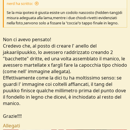
nerd ha scritto:
Se la mia ipotesi è giusta esiste un codolo nascosto (hidden-tang)di
misura adeguata alla lama,mentre i due chiodi-rivetti evidenziati
nella foto,servono solo a fissare la "coccia"o tappo finale in legno.
Non ci avevo pensato!
Credevo che, al posto di creare l' anello del
jakaariipuukko, lo avessero raddrizzato creando 2
"bacchette" dritte, ed una volta assemblato il manico, le
avessero martellate x fargli fare la capocchia tipo chiodo
(come nell' immagine allegata).
Effettivamente come la dici tu ha moltissimo senso: se
guardi l' immagine coi coltelli affiancati, il tang del
puukko finisce qualche millimetro prima del punto dove
il fondello in legno che dicevi, è inchiodato al resto del
manico.
Grazie!!!!
Allegati