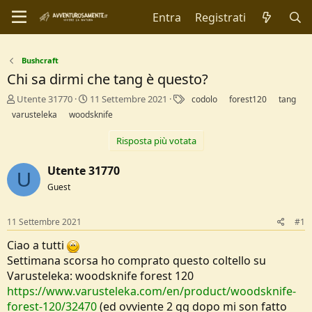
Entra
Registrati
Bushcraft
Chi sa dirmi che tang è questo?
C
D
T
Utente 31770
11 Settembre 2021
codolo
forest120
tang
r
a
a
varusteleka
woodsknife
e
t
g
a
a
Risposta più votata
t
d
o
i
Utente 31770
r
I
U
e
n
Guest
D
i
i
z
11 Settembre 2021
#1
s
i
c
o
Ciao a tutti
u
Settimana scorsa ho comprato questo coltello su
s
s
Varusteleka: woodsknife forest 120
i
https://www.varusteleka.com/en/product/woodsknife-
o
forest-120/32470
(ed ovviente 2 gg dopo mi son fatto
n