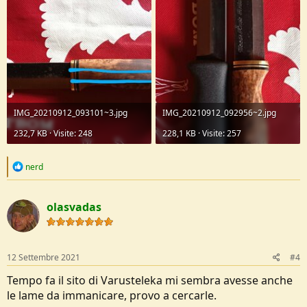
IMG_20210912_093101~3.jpg
IMG_20210912_092956~2.jpg
232,7 KB · Visite: 248
228,1 KB · Visite: 257
R
nerd
e
a
c
olasvadas
t
i
o
n
s
12 Settembre 2021
#4
:
Tempo fa il sito di Varusteleka mi sembra avesse anche
le lame da immanicare, provo a cercarle.