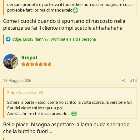
dei suoi prodotti e poi trova il tuo ordine non oso immaginare cosa
potrebbe farci prima di mandartelo
Come i cuochi quando ti spuntano di nascosto nella
pietanza se fai il cliente rompi scatole ahhahahaha
R
Ridge
,
LucaSirianni97
,
Wombat
e 1 altra persona
e
a
c
Rikpal
t
i
o
n
s
18 Maggio 2026
#14
:
Ridge ha scritto:
Scherzi a parte Fabio, come ho scritto la volta scorsa, la versione full
flat del video mi intriga un po'...
Andrà a finire che tocca provarlo...
Bello piace. bisogna aspettare la lama nuda sperando
che la buttino fuori...