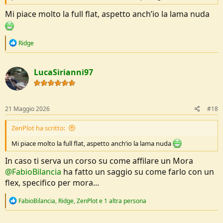
Mi piace molto la full flat, aspetto anch’io la lama nuda
R
Ridge
e
a
c
LucaSirianni97
t
i
o
n
s
21 Maggio 2026
#18
:
ZenPlot ha scritto:
Mi piace molto la full flat, aspetto anch’io la lama nuda
In caso ti serva un corso su come affilare un Mora
@FabioBilancia
ha fatto un saggio su come farlo con un
flex, specifico per mora...
R
FabioBilancia
,
Ridge
,
ZenPlot
e 1 altra persona
e
a