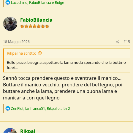
R
Luccchino
,
FabioBilancia
e
Ridge
e
a
c
FabioBilancia
t
i
o
n
s
18 Maggio 2026
#15
:
Rikpal ha scritto:
Bello piace. bisogna aspettare la lama nuda sperando che la buttino
fuori...
Sennò tocca prendere questo e sventrare il manico...
Buttare il manico vecchio, prendere del bel legno, poi
buttare anche la lama, prendere una buona lama e
manicarla con quel legno
R
ZenPlot
,
lanfranco51
,
Rikpal
e altri 2
e
a
c
t
Rikpal
i