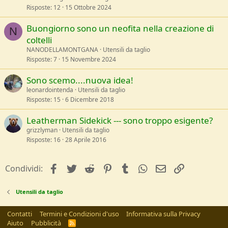
Risposte
12
15 Ottobre 2024
Buongiorno sono un neofita nella creazione di
N
coltelli
NANODELLAMONTGANA
Utensili da taglio
Risposte
7
15 Novembre 2024
Sono scemo....nuova idea!
leonardointenda
Utensili da taglio
Risposte
15
6 Dicembre 2018
Leatherman Sidekick --- sono troppo esigente?
grizzlyman
Utensili da taglio
Risposte
16
28 Aprile 2016
facebook
Twitter
Reddit
Pinterest
Tumblr
WhatsApp
e-mail
Link
Condividi:
Utensili da taglio
Contatti
Termini e Condizioni d'uso
Informativa sulla Privacy
Aiuto
Pubblicità
R