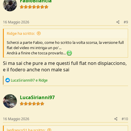
FabioBilancia
t
i
o
n
s
16 Maggio 2026
#9
:
Ridge ha scritto:
Scherzi a parte Fabio, come ho scritto la volta scorsa, la versione full
flat del video mi intriga un po'...
Andrà a finire che tocca provarlo...
Si ma sai che pure a me questi full flat non dispiacciono,
e il fodero anche non male sai
R
LucaSirianni97
e
Ridge
e
a
c
LucaSirianni97
t
i
o
n
s
16 Maggio 2026
#10
:
lanfranco51 ha scritto: