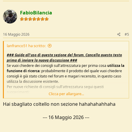
a
c
FabioBilancia
t
i
o
n
s
16 Maggio 2026
#5
:
lanfranco51 ha scritto:
###
Guida all'uso di questa sezione del forum.
Cancella questo testo
prima di inviare la nuova discussione ###
Se vuoi chiedere dei consigli sull'attrezzatura per prima cosa
utilizza la
funzione di ricerca
: probabilmente il prodotto del quale vuoi chiedere
consigli è già stato citato nel forum e magari recensito, in questo caso
utilizza la discussione esistente.
Per nuove richieste di consigli sull'attrezzatura segui questi
suggerimenti:
Clicca per allargare...
Indica
l'utilizzo
che vuoi farne: non tutti i prodotti vanno bene
Hai sbagliato coltello non sezione hahahahahhaha
per tutto.
Specifica le
caratteristiche
che ricerchi nel materiale: peso,
---
16 Maggio 2026
---
impermeabilità, volume, resistenza
Specifica
l'attività
che vuoi praticare: la durata, il terreno, la
stagione, l'altitudine, la temperatura.