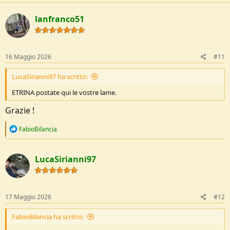
c
t
lanfranco51
i
o
n
s
:
16 Maggio 2026
#11
LucaSirianni97 ha scritto:
ETRINA postate qui le vostre lame.
Grazie !
R
FabioBilancia
e
a
c
LucaSirianni97
t
i
o
n
s
17 Maggio 2026
#12
:
FabioBilancia ha scritto: