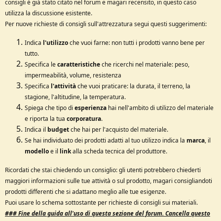
consigli è già stato citato nel forum e magari recensito, in questo caso
e
utilizza la discussione esistente.
Per nuove richieste di consigli sull'attrezzatura segui questi suggerimenti:
Indica
l'utilizzo
che vuoi farne: non tutti i prodotti vanno bene per
tutto.
Specifica le
caratteristiche
che ricerchi nel materiale: peso,
impermeabilità, volume, resistenza
Specifica
l'attività
che vuoi praticare: la durata, il terreno, la
stagione, l'altitudine, la temperatura.
Spiega che tipo di
esperienza
hai nell'ambito di utilizzo del materiale
e riporta la tua
corporatura
.
Indica il
budget
che hai per l'acquisto del materiale.
Se hai individuato dei prodotti adatti al tuo utilizzo indica la
marca
, il
modello
e il
link
alla scheda tecnica del produttore.
Ricordati che stai chiedendo un consiglio: gli utenti potrebbero chiederti
maggiori informazioni sulle tue attività o sul prodotto, magari consigliandoti
prodotti differenti che si adattano meglio alle tue esigenze.
Puoi usare lo schema sottostante per richieste di consigli sui materiali.
### Fine della g
uida all'uso di questa sezione del forum.
Cancella questo