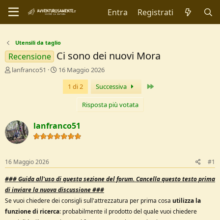
Entra
Registrati
Utensili da taglio
Ci sono dei nuovi Mora
Recensione
C
D
lanfranco51
16 Maggio 2026
r
a
Ultimo
1 di 2
Successiva
e
t
a
a
t
d
Risposta più votata
o
i
r
I
lanfranco51
e
n
D
i
i
z
s
i
16 Maggio 2026
#1
c
o
u
###
Guida all'uso di questa sezione del forum.
Cancella questo testo prima
s
di inviare la nuova discussione ###
s
Se vuoi chiedere dei consigli sull'attrezzatura per prima cosa
utilizza la
i
o
funzione di ricerca
: probabilmente il prodotto del quale vuoi chiedere
n