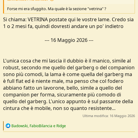
Forse mi era sfuggito. Ma quale è la sezione "vetrina" ?
Si chiama: VETRINA postate qui le vostre lame. Credo sia
1 o 2 mesi fa, quindi dovresti andare un po' indietro
---
16 Maggio 2026
---
L'unica cosa che mi lascia il dubbio è il manico, simile al
robust, secondo me quello del garberg o del companion
sono più comodi, la lama è come quella del garberg ma
è full flat ed è niente male, ma penso che col fodero
abbiano fatto un lavorone, bello, simile a quello del
companion per forma, sicuramente più comodo di
quello del garberg. L'unico appunto è sul passante della
cintura che è mobile, non so quanto resistente...
Ultima modifica:
16 Maggio 2026
R
Badowski
,
FabioBilancia
e
Ridge
e
a