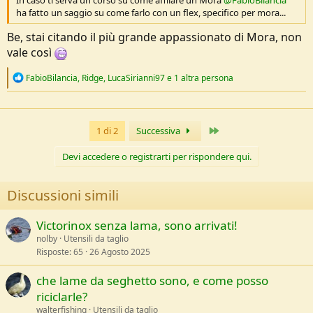
In caso ti serva un corso su come affilare un Mora
@FabioBilancia
ha fatto un saggio su come farlo con un flex, specifico per mora...
Be, stai citando il più grande appassionato di Mora, non
vale così
R
FabioBilancia
,
Ridge
,
LucaSirianni97
e 1 altra persona
e
a
c
t
Ultimo
1 di 2
Successiva
i
o
n
Devi accedere o registrarti per rispondere qui.
s
:
Discussioni simili
Victorinox senza lama, sono arrivati!
nolby
Utensili da taglio
Risposte
65
26 Agosto 2025
che lame da seghetto sono, e come posso
riciclarle?
walterfishing
Utensili da taglio