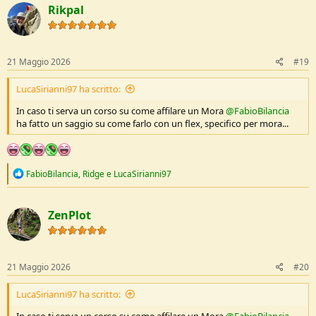
c
Rikpal
t
i
o
n
s
21 Maggio 2026
#19
:
LucaSirianni97 ha scritto:
In caso ti serva un corso su come affilare un Mora
@FabioBilancia
ha fatto un saggio su come farlo con un flex, specifico per mora...
R
FabioBilancia
,
Ridge
e
LucaSirianni97
e
a
c
ZenPlot
t
i
o
n
s
21 Maggio 2026
#20
:
LucaSirianni97 ha scritto: