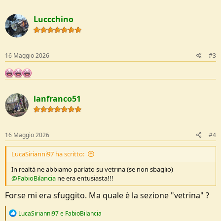
a
c
Luccchino
t
i
o
n
s
16 Maggio 2026
#3
:
lanfranco51
16 Maggio 2026
#4
LucaSirianni97 ha scritto:
In realtà ne abbiamo parlato su vetrina (se non sbaglio)
@FabioBilancia
ne era entusiasta!!!
Forse mi era sfuggito. Ma quale è la sezione "vetrina" ?
R
LucaSirianni97
e
FabioBilancia
e