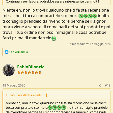
Continuala per favore, potrebbe essere interessante per molti!
Niente eh, non lo trovi qualcuno che ti fa sta recensione
mi sa che ti tocca comprartelo sto mora
inoltre
ti consiglio prendelo da rivenditore perché se il signor
mora viene a sapere di come parli dei suoi prodotti e poi
trova il tuo ordine non oso immaginare cosa potrebbe
farci prima di mandartelo
Ultima modifica:
17 Maggio 2026
R
FabioBilancia
e
a
c
FabioBilancia
t
i
o
n
s
18 Maggio 2026
#13
:
LucaSirianni97 ha scritto:
Niente eh, non lo trovi qualcuno che ti fa sta recensione mi sa che ti
tocca comprartelo sto mora
inoltre ti consiglio prendelo
da rivenditore perché se il signor mora viene a sapere di come parli