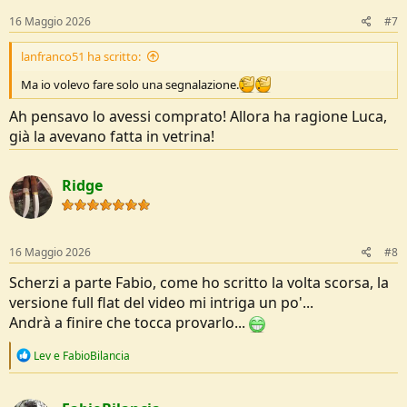
n
coltelli e in questo video ci sono nuovi coltelli Mora.
s
16 Maggio 2026
#7
:
lanfranco51 ha scritto:
Ma io volevo fare solo una segnalazione.
Ah pensavo lo avessi comprato! Allora ha ragione Luca,
già la avevano fatta in vetrina!
Ridge
16 Maggio 2026
#8
Scherzi a parte Fabio, come ho scritto la volta scorsa, la
versione full flat del video mi intriga un po'...
Andrà a finire che tocca provarlo...
R
Lev
e
FabioBilancia
e
a
c