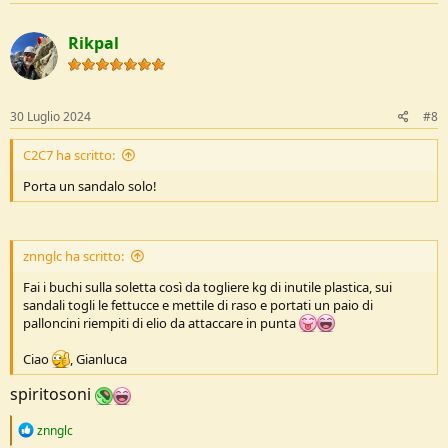
a
c
Rikpal
t
i
o
n
s
30 Luglio 2024
#8
:
C2C7 ha scritto:
Porta un sandalo solo!
znnglc ha scritto:
Fai i buchi sulla soletta così da togliere kg di inutile plastica, sui
sandali togli le fettucce e mettile di raso e portati un paio di
palloncini riempiti di elio da attaccare in punta
Ciao
, Gianluca
spiritosoni
R
znnglc
e