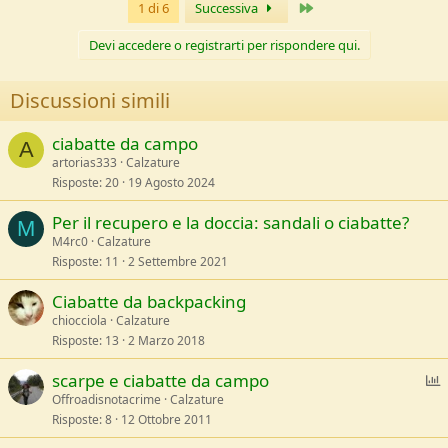
Ultimo
1 di 6
Successiva
i
o
n
Devi accedere o registrarti per rispondere qui.
s
:
Discussioni simili
ciabatte da campo
A
artorias333
Calzature
Risposte
20
19 Agosto 2024
Per il recupero e la doccia: sandali o ciabatte?
M
M4rc0
Calzature
Risposte
11
2 Settembre 2021
Ciabatte da backpacking
chiocciola
Calzature
Risposte
13
2 Marzo 2018
S
scarpe e ciabatte da campo
Offroadisnotacrime
Calzature
Risposte
8
12 Ottobre 2011