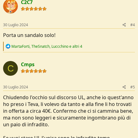
C2C7
30 Luglio 2024
#4
Porta un sandalo solo!
R
MartaForti
,
TheSnatch
,
Luccchino
e altri 4
e
a
c
Cmps
t
C
i
o
n
s
30 Luglio 2024
#5
:
Chiudendo l'occhio sul discorso UL, anche io quest'anno
ho preso i Teva, li volevo da tanto e alla fine li ho trovati
in offerta a circa 40€. Confermo che ci si cammina bene,
ma non sono leggeri e sicuramente ingombrano più di
un paio di infradito.