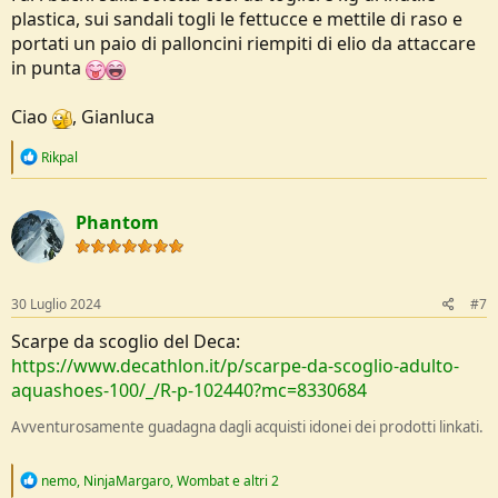
plastica, sui sandali togli le fettucce e mettile di raso e
portati un paio di palloncini riempiti di elio da attaccare
in punta
Ciao
, Gianluca
R
Rikpal
e
a
c
Phantom
t
i
o
n
s
30 Luglio 2024
#7
:
Scarpe da scoglio del Deca:
https://www.decathlon.it/p/scarpe-da-scoglio-adulto-
aquashoes-100/_/R-p-102440?mc=8330684
Avventurosamente guadagna dagli acquisti idonei dei prodotti linkati.
R
nemo
,
NinjaMargaro
,
Wombat
e altri 2
e