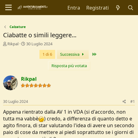
Entra
Registrati
Calzature
Ciabatte o simili leggere...
C
D
Rikpal
30 Luglio 2024
r
a
Ultimo
1 di 6
Successiva
e
t
a
a
t
d
Risposta più votata
o
i
r
I
Rikpal
e
n
D
i
i
z
s
i
30 Luglio 2024
#1
c
o
u
Appena rientrato dalla AV 1 in VDA (si d'accordo, non
s
tutta ma vabbè
) credo, a differenza di quanto detto e
s
agito finora, di star valutando l'idea di avere un secondo
i
paio di cose da mettere ai piedi soprattutto se i giorni di
o
n