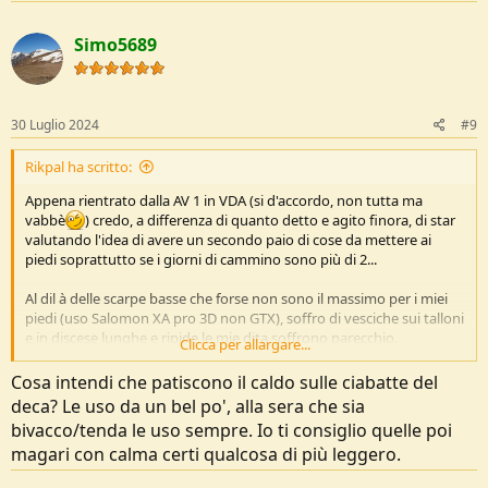
a
c
Simo5689
t
i
o
n
s
30 Luglio 2024
#9
:
Rikpal ha scritto:
Appena rientrato dalla AV 1 in VDA (si d'accordo, non tutta ma
vabbè
) credo, a differenza di quanto detto e agito finora, di star
valutando l'idea di avere un secondo paio di cose da mettere ai
piedi soprattutto se i giorni di cammino sono più di 2...
Al dil à delle scarpe basse che forse non sono il massimo per i miei
piedi (uso Salomon XA pro 3D non GTX), soffro di vesciche sui talloni
e in discese lunghe e ripide le mie dita soffrono parecchio.
Clicca per allargare...
I 7 giorni appena fatti li ho gestiti con compeed preventivi sui talloni
Cosa intendi che patiscono il caldo sulle ciabatte del
(diventato necessario per una bolla grossa come un 2 euro su un
deca? Le uso da un bel po', alla sera che sia
tallone) e con nastro sportivo (quello bianco telato che si usa sulle
bivacco/tenda le uso sempre. Io ti consiglio quelle poi
dita per arrampicare per capirci) su due/tre dita.
magari con calma certi qualcosa di più leggero.
Pur avendo gestito la cosa non è stato divertente e dover infilare le
scarpe anche da fermo e ogni volta che uscivo dalla tenda di notte