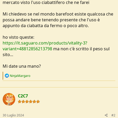
mercato visto l'uso ciabattifero che ne farei
Mi chiedevo se nel mondo barefoot esiste qualcosa che
possa andare bene tenendo presente che l'uso è
appunto da ciabatta da fermo o poco altro.
ho visto queste:
https://it.saguaro.com/products/vitality-3?
variant=48812856213798
ma non c'è scritto il peso sul
sito...
Mi date una mano?
R
NinjaMargaro
e
a
c
t
C2C7
i
o
n
s
:
30 Luglio 2024
#2