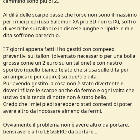
cammino sono più di 2...
e
Al dil à delle scarpe basse che forse non sono il massimo
per i miei piedi (uso Salomon XA pro 3D non GTX), soffro
di vesciche sui talloni e in discese lunghe e ripide le mie
dita soffrono parecchio.
I 7 giorni appena fatti li ho gestiti con compeed
preventivi sui talloni (diventato necessario per una bolla
grossa come un 2 euro su un tallone) e con nastro
sportivo (quello bianco telato che si usa sulle dita per
arrampicare per capirci) su due/tre dita.
Pur avendo gestito la cosa non è stato divertente e
dover infilare le scarpe anche da fermo e ogni volta che
uscivo dalla tenda di notte non è stato bello.
Credo che i miei piedi sarebbero stati contenti di poter
avere altro da indossare almeno da fermi.
Ovviamente il problema non è avere altro da portare,
bensì avere altro LEGGERO da portare...