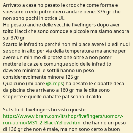
Arrivato a casa ho pesato le croc che come forma e
spessore credo potrebbero andare bene: 376 gr che
non sono pochi in ottica UL
Ho pesato anche delle vecchie fivefingers dopo aver
tolto i lacci che sono comode e piccole ma siamo ancora
sui 370 gr
Scarto le infradito perché non mi piace avere i piedi nudi
se sono in alto per via della temperatura ma anche per
avere un minimo di protezione oltre a non poter
mettere le calze e comunque solo delle infradito
davvero minimali e sottili hanno un peso
considerevolmente minore 125 gr
Qualcuno (mi pare
@Cmps
) ha pesato le ciabatte deca
da piscina che arrivano a 160 gr ma le dita sono
scoperte e quelle ciabatte patiscono il caldo
Sul sito di fivefingers ho visto queste:
https://www.vibram.com/it/shop/fivefingers/uomo/v-
run-uomo/M31_2_BlackYellow.html
che hanno un peso
di 136 gr che non è male, ma non sono certo a buon