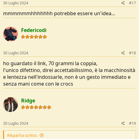
s
30 Luglio 2024
#17
:
mmmmmmhhhhhhh potrebbe essere un'idea...
Federicodi
30 Luglio 2024
#18
ho guardato il link, 70 grammi la coppia,
l'unico difettino, direi accettabilissimo, è la macchinosità
e lentezza nell'indossarle, non è un gesto immediato e
senza mani come con le crocs
Ridge
30 Luglio 2024
#19
Rikpal ha scritto: