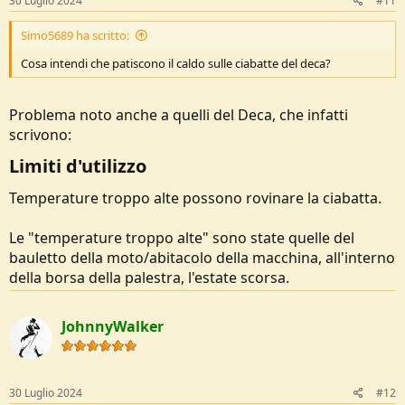
30 Luglio 2024
#11
Mi chiedevo se nel mondo barefoot esiste qualcosa che possa
Simo5689 ha scritto:
andare bene tenendo presente che l'uso è appunto da ciabatta da
fermo o poco altro.
Cosa intendi che patiscono il caldo sulle ciabatte del deca?
ho visto queste:
https://it.saguaro.com/products/vitality-3?
variant=48812856213798
ma non c'è scritto il peso sul sito...
Problema noto anche a quelli del Deca, che infatti
scrivono:
Mi date una mano?
Limiti d'utilizzo​
Temperature troppo alte possono rovinare la ciabatta.
Le "temperature troppo alte" sono state quelle del
bauletto della moto/abitacolo della macchina, all'interno
della borsa della palestra, l'estate scorsa.
JohnnyWalker
30 Luglio 2024
#12