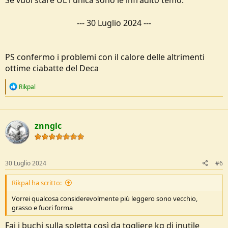
Se vuoi stare UL l'unica sono le infradito temo.
---
30 Luglio 2024
---
PS confermo i problemi con il calore delle altrimenti
ottime ciabatte del Deca
R
Rikpal
e
a
c
t
znnglc
i
o
n
s
:
30 Luglio 2024
#6
Rikpal ha scritto:
Vorrei qualcosa considerevolmente più leggero sono vecchio,
grasso e fuori forma
Fai i buchi sulla soletta così da togliere kg di inutile