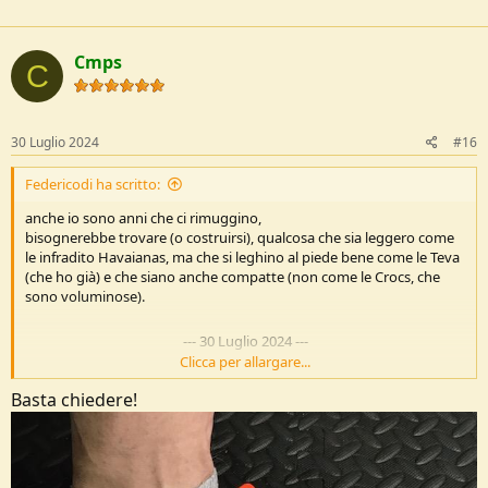
Cmps
C
30 Luglio 2024
#16
Federicodi ha scritto:
anche io sono anni che ci rimuggino,
bisognerebbe trovare (o costruirsi), qualcosa che sia leggero come
le infradito Havaianas, ma che si leghino al piede bene come le Teva
(che ho già) e che siano anche compatte (non come le Crocs, che
sono voluminose).
---
30 Luglio 2024
---
Clicca per allargare...
Basta chiedere!
e che non costino tanto! come i sandali della Hoka