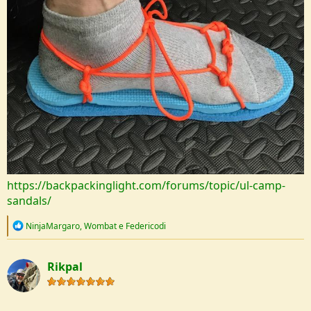
https://backpackinglight.com/forums/topic/ul-camp-
sandals/
R
NinjaMargaro
,
Wombat
e
Federicodi
e
a
c
Rikpal
t
i
o
n