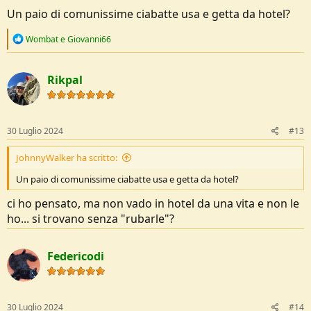
Un paio di comunissime ciabatte usa e getta da hotel?
R
Wombat
e
Giovanni66
e
a
c
Rikpal
t
i
o
n
s
30 Luglio 2024
#13
:
JohnnyWalker ha scritto:
Un paio di comunissime ciabatte usa e getta da hotel?
ci ho pensato, ma non vado in hotel da una vita e non le
ho... si trovano senza "rubarle"?
Federicodi
30 Luglio 2024
#14