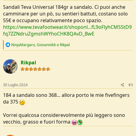
Sandali Teva Universal 184gr a sandalo. Ci puoi anche
camminare per un pò, su sentieri battuti, costano solo
55€ e occupano relativamente poco spazio.
https://www.tevafootwear.it/shoponl...fL9oFlyhCMSStD9
fq7ZZNdruZgmshWYhoCHK8QAvD_BwE
R
NinjaMargaro
,
Giovanni66
e
Rikpal
e
a
c
Rikpal
t
i
o
n
s
30 Luglio 2024
#3
:
184 a sandalo sono 368... allora porto le mie fivefingers
da 375
Vorrei qualcosa considerevolmente più leggero sono
vecchio, grasso e fuori forma