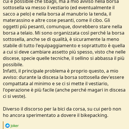
cui è possibile che sbagli, ma a mio avviso nella borsa
sottosella va messo il vestiario (ed eventualmente il
sacco a pelo) e nella borsa al manubrio la tenda, il
materassino e altre cose pesanti, come il cibo. Gli
oggetti più pesanti, comunque, dovrebbero stare nella
borsa a telaio. Mi sono organizzata così perché la borsa
sottosella, anche se di qualità, è sicuramente la meno
stabile di tutto l'equipaggiamento e soprattutto è quella
a cui si deve cambiare assetto più spesso, visto che nelle
discese, specie quelle tecniche, il sellino si abbassa il più
possibile.
Infatti, il principale problema è proprio questo, a mio
avviso: durante la discesa la borsa sottosella dev'essere
compattata al minimo e se ci si mette il vestiario,
l'operazione è più facile (anche perché magari in discesa
ci si veste).
Diverso il discorso per la bici da corsa, su cui però non
ho ancora sperimentato a dovere il bikepacking.
R
Joker