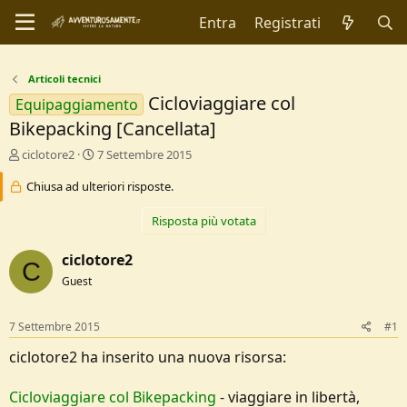
Entra
Registrati
Articoli tecnici
Cicloviaggiare col
Equipaggiamento
Bikepacking [Cancellata]
C
D
ciclotore2
7 Settembre 2015
r
a
e
Chiusa ad ulteriori risposte.
t
a
a
t
d
Risposta più votata
o
i
r
I
ciclotore2
C
e
n
Guest
D
i
i
z
s
i
7 Settembre 2015
#1
c
o
u
ciclotore2 ha inserito una nuova risorsa:
s
s
Cicloviaggiare col Bikepacking
- viaggiare in libertà,
i