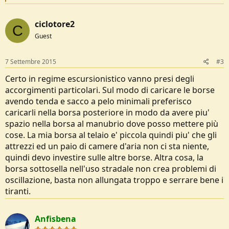
e
a
c
ciclotore2
t
C
i
Guest
o
n
s
7 Settembre 2015
#3
:
Certo in regime escursionistico vanno presi degli
accorgimenti particolari. Sul modo di caricare le borse
avendo tenda e sacco a pelo minimali preferisco
caricarli nella borsa posteriore in modo da avere piu'
spazio nella borsa al manubrio dove posso mettere più
cose. La mia borsa al telaio e' piccola quindi piu' che gli
attrezzi ed un paio di camere d'aria non ci sta niente,
quindi devo investire sulle altre borse. Altra cosa, la
borsa sottosella nell'uso stradale non crea problemi di
oscillazione, basta non allungata troppo e serrare bene i
tiranti.
Anfisbena