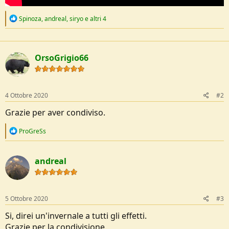
R
Spinoza
,
andreal
,
siryo
e altri 4
e
a
c
t
OrsoGrigio66
i
o
n
s
:
4 Ottobre 2020
#2
Grazie per aver condiviso.
R
ProGreSs
e
a
c
andreal
t
i
o
n
s
5 Ottobre 2020
#3
:
Si, direi un'invernale a tutti gli effetti.
Grazie per la condivisione.