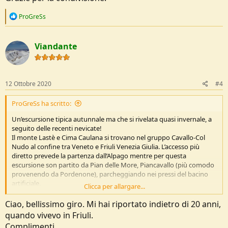
R
ProGreSs
e
a
c
Viandante
t
i
o
n
s
12 Ottobre 2020
#4
:
ProGreSs ha scritto:
Un’escursione tipica autunnale ma che si rivelata quasi invernale, a
seguito delle recenti nevicate!
Il monte Lastè e Cima Caulana si trovano nel gruppo Cavallo-Col
Nudo al confine tra Veneto e Friuli Venezia Giulia. L’accesso più
diretto prevede la partenza dall’Alpago mentre per questa
escursione son partito da Pian delle More, Piancavallo (più comodo
provenendo da Pordenone), parcheggiando nei pressi del bacino
artificiale.
Clicca per allargare...
Vedi l'allegato 213957
Ciao, bellissimo giro. Mi hai riportato indietro di 20 anni,
Qui sopra evidente filo di cresta innevato fino a cima Caulana!
quando vivevo in Friuli.
Complimenti.