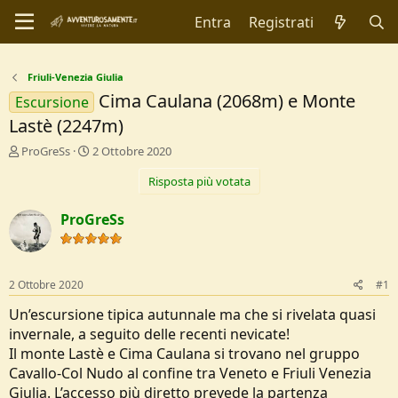
Entra
Registrati
Friuli-Venezia Giulia
Cima Caulana (2068m) e Monte
Escursione
Lastè (2247m)
C
D
ProGreSs
2 Ottobre 2020
r
a
Risposta più votata
e
t
a
a
t
d
ProGreSs
o
i
r
I
e
n
D
i
2 Ottobre 2020
#1
i
z
s
i
Un’escursione tipica autunnale ma che si rivelata quasi
c
o
invernale, a seguito delle recenti nevicate!
u
Il monte Lastè e Cima Caulana si trovano nel gruppo
s
Cavallo-Col Nudo al confine tra Veneto e Friuli Venezia
s
i
Giulia. L’accesso più diretto prevede la partenza