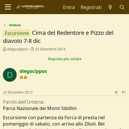
Entra
Registrati
Umbria
Cima del Redentore e Pizzo del
Escursione
diavolo 7-8 dic
C
D
diegocippos
22 Dicembre 2013
r
a
Risposta più votata
e
t
a
a
t
d
diegocippos
D
o
i
r
I
e
n
D
i
22 Dicembre 2013
#1
i
z
s
i
Parchi dell'Umbria
c
o
Parco Nazionale dei Monti Sibillini
u
s
Escursione con partenza da Forca di presta nel
s
pomeriggio di sabato, con arrivo allo Zilioli. Bel
i