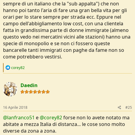
sempre di un italiano che la "sub appalta") che non
hanno poi tanto l'aria di fare una gran bella vita per gli
orari per lo stare sempre per strada ecc. Eppure nel
campo dell'abbigliamento low cost, con una clientela
fatta in grandissima parte di donne immigrate (almeno
questo vedo nei mercatini vicini alle stazioni) hanno una
specie di monopolio e se non ci fossero queste
bancarelle tanti immigrati con paghe da fame non so
come potrebbero vestirsi.
R
corey82
e
a
c
Daedin
t
i
o
n
s
16 Aprile 2018
#25
:
@lanfranco51
e
@corey82
forse non lo avete notato ma
abitate a mezza Italia di distanza... le cose sono molto
diverse da zona a zona.