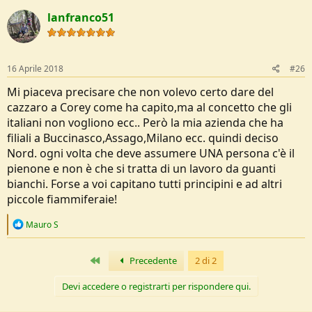
t
lanfranco51
i
o
n
s
:
16 Aprile 2018
#26
Mi piaceva precisare che non volevo certo dare del
cazzaro a Corey come ha capito,ma al concetto che gli
italiani non vogliono ecc.. Però la mia azienda che ha
filiali a Buccinasco,Assago,Milano ecc. quindi deciso
Nord. ogni volta che deve assumere UNA persona c'è il
pienone e non è che si tratta di un lavoro da guanti
bianchi. Forse a voi capitano tutti principini e ad altri
piccole fiammiferaie!
R
Mauro S
e
a
c
Primo
Precedente
2 di 2
t
i
Devi accedere o registrarti per rispondere qui.
o
n