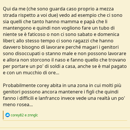
Qui da me (che sono guarda caso proprio a mezza
strada rispetto a voi due) vedo ad esempio che ci sono
sia quelli che tanto hanno mamma e papà che li
mantengono e quindi non vogliono fare un tubo di
niente se è faticoso o non ci sono sabato e domenica
liberi; allo stesso tempo ci sono ragazzi che hanno
davvero bisogno di lavorare perché magari i genitori
sono disoccupati o stanno male e non possono lavorare
e allora non storcono il naso e fanno quello che trovano
per portare un po' di soldi a casa, anche se è mal pagato
e con un mucchio di ore...
Probabilmente corey abita in una zona in cui molti più
genitori possono ancora mantenere i figli che quindi
fanno i difficili e lanfranco invece vede una realtà un po'
meno rosea...
R
corey82
e
znnglc
e
a
c