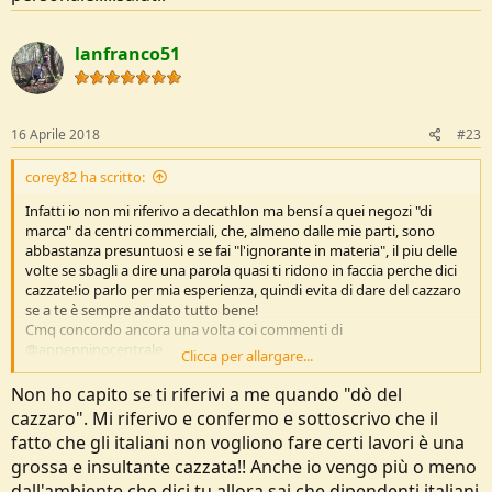
lanfranco51
16 Aprile 2018
#23
corey82 ha scritto:
Infatti io non mi riferivo a decathlon ma bensí a quei negozi "di
marca" da centri commerciali, che, almeno dalle mie parti, sono
abbastanza presuntuosi e se fai "l'ignorante in materia", il piu delle
volte se sbagli a dire una parola quasi ti ridono in faccia perche dici
cazzate!io parlo per mia esperienza, quindi evita di dare del cazzaro
se a te è sempre andato tutto bene!
Cmq concordo ancora una volta coi commenti di
@appenninocentrale
Clicca per allargare...
Poi per il discorso " lavori che gli italiani non vogliono fare"....pensa
allo spazzino, al lavoro di carico/scarico e pulizia aerei negli
Non ho capito se ti riferivi a me quando "dò del
aeroporti, guarda anche i corrireri....qui, sda brt e gls vedi
cazzaro". Mi riferivo e confermo e sottoscrivo che il
praticamente solo extracomunitari,e fidati, arrivo sia dal mondo
fatto che gli italiani non vogliono fare certi lavori è una
dell'aeroporto oltre che del corriere, ed ero in dhl....certe cose le ho
grossa e insultante cazzata!! Anche io vengo più o meno
viste di persona, ti fanno lavorare come un mulo sia da una parte
che dall'altra, e di ragazzini d'oggi non ne vedi nemmeno l'ombra
dall'ambiente che dici tu,allora sai che dipendenti italiani