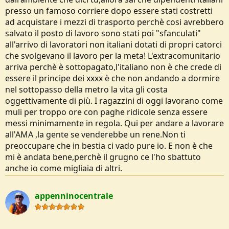
perche per loro e troppo faticoso....fan troppe ore....lo stipendio e
presso un famoso corriere dopo essere stati costretti
basso....di conseguenza arriva l'extracomunitario di turno che se ne
ad acquistare i mezzi di trasporto perchè cosi avrebbero
frega delle ore e dello stipendio basso ma solo perche almeno ha un
salvato il posto di lavoro sono stati poi "sfanculati"
lavoro!
all'arrivo di lavoratori non italiani dotati di propri catorci
Con questo chiudo l'ot e mi scuso ancora con
@appenninocentrale
ma....quando mi istigano vado in bestia....per certe cose poi che mi
che svolgevano il lavoro per la meta! L'extracomunitario
toccano sul personale.....saluti!
arriva perchè è sottopagato,l'italiano non è che crede di
essere il principe dei xxxx è che non andando a dormire
nel sottopasso della metro la vita gli costa
oggettivamente di più. I ragazzini di oggi lavorano come
muli per troppo ore con paghe ridicole senza essere
messi minimamente in regola. Qui per andare a lavorare
all'AMA ,la gente se venderebbe un rene.Non ti
preoccupare che in bestia ci vado pure io. E non è che
mi è andata bene,perchè il grugno ce l'ho sbattuto
anche io come migliaia di altri.
appenninocentrale