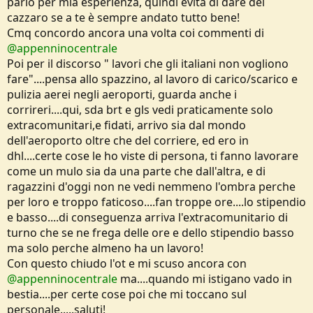
parlo per mia esperienza, quindi evita di dare del
cazzaro se a te è sempre andato tutto bene!
Cmq concordo ancora una volta coi commenti di
@appenninocentrale
Poi per il discorso " lavori che gli italiani non vogliono
fare"....pensa allo spazzino, al lavoro di carico/scarico e
pulizia aerei negli aeroporti, guarda anche i
corrireri....qui, sda brt e gls vedi praticamente solo
extracomunitari,e fidati, arrivo sia dal mondo
dell'aeroporto oltre che del corriere, ed ero in
dhl....certe cose le ho viste di persona, ti fanno lavorare
come un mulo sia da una parte che dall'altra, e di
ragazzini d'oggi non ne vedi nemmeno l'ombra perche
per loro e troppo faticoso....fan troppe ore....lo stipendio
e basso....di conseguenza arriva l'extracomunitario di
turno che se ne frega delle ore e dello stipendio basso
ma solo perche almeno ha un lavoro!
Con questo chiudo l'ot e mi scuso ancora con
@appenninocentrale
ma....quando mi istigano vado in
bestia....per certe cose poi che mi toccano sul
personale.....saluti!