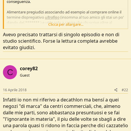
conseguenza.
e
Alimentare pregiudizi associando ad esempio al comprare online il
termine dispregiativo
ultrafigo
(insomma al tuo amico gli stai un po'
dando del ******* ) e utile solo a capire che chi scrive oltre al
Clicca per allargare...
pregiudizio non ha altro di utile da condividere.
Avevo precisato trattarsi di singolo episodio e non di
Detto per inciso: mi piacciono dei pantaloni Timezone, li posso
studio scientifico. Forse la lettura completa avrebbe
comprare da Cisalfa oppure dall' e-commerce on-line del produttore
evitato giudizi.
(Timezone). Il prezzo è lo stesso ma posso scegliere tra più colori e
più taglie e su alcuni colori / taglie Timezone fa offerte speciali con
risparmi consistenti.
corey82
Un pregiudizio generalizzato potrebbe scoraggiare le persone a
C
scoprire opportunità come questa.
Guest
16 Aprile 2018
#22
Infatti io non mi riferivo a decathlon ma bensí a quei
negozi "di marca" da centri commerciali, che, almeno
dalle mie parti, sono abbastanza presuntuosi e se fai
"l'ignorante in materia", il piu delle volte se sbagli a dire
una parola quasi ti ridono in faccia perche dici cazzate!io