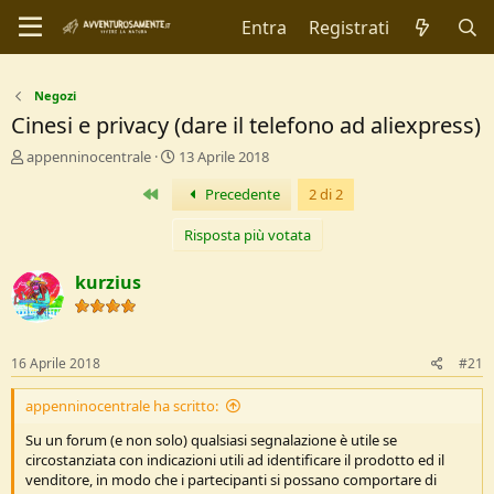
Entra
Registrati
Negozi
Cinesi e privacy (dare il telefono ad aliexpress)
C
D
appenninocentrale
13 Aprile 2018
r
a
Primo
Precedente
2 di 2
e
t
a
a
t
d
Risposta più votata
o
i
r
I
kurzius
e
n
D
i
i
z
s
i
16 Aprile 2018
#21
c
o
u
appenninocentrale ha scritto:
s
s
Su un forum (e non solo) qualsiasi segnalazione è utile se
i
circostanziata con indicazioni utili ad identificare il prodotto ed il
o
venditore, in modo che i partecipanti si possano comportare di
n