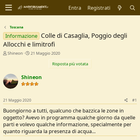
Entra
Registrati
Toscana
Colle di Casaglia, Poggio degli
Informazione
Allocchi e limitrofi
C
D
Shineon
21 Maggio 2020
r
a
Risposta più votata
e
t
a
a
t
d
Shineon
o
i
r
I
e
n
D
i
21 Maggio 2020
#1
i
z
s
i
Buongiorno a tutti, qualcuno che bazzica le zone in
c
o
oggetto? Avevo in programma qualche giorno da quelle
u
parti e volevo qualche informazione, specialmente per
s
quanto riguarda la presenza di acqua...
s
i