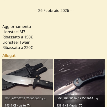
---
26 Febbraio 2026
---
Aggiornamento
Lionsteel M7
Ribassato a 150€
Lionsteel Twain
Ribassato a 220€
Allegati
IMG_20260208_203650638.jpg
IMG_20260116_192503614.jpg
193,4 KB · Visite: 74
138,4 KB · Visite: 75