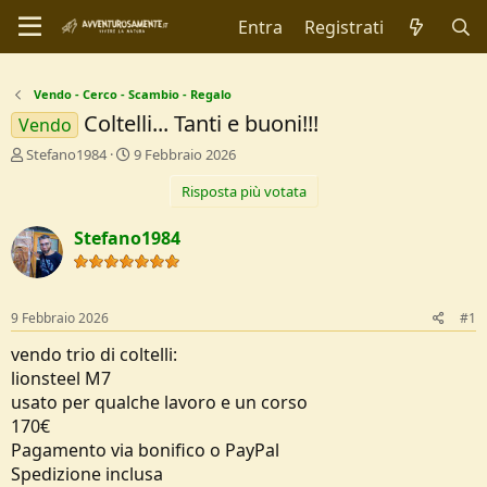
Entra
Registrati
Vendo - Cerco - Scambio - Regalo
Coltelli... Tanti e buoni!!!
Vendo
C
D
Stefano1984
9 Febbraio 2026
r
a
Risposta più votata
e
t
a
a
t
d
Stefano1984
o
i
r
I
e
n
D
i
9 Febbraio 2026
#1
i
z
s
i
vendo trio di coltelli:
c
o
lionsteel M7
u
usato per qualche lavoro e un corso
s
170€
s
i
Pagamento via bonifico o PayPal
o
Spedizione inclusa
n