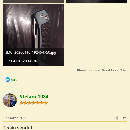
IMG_20260116_192454750.jpg
120,9 KB · Visite: 78
Ultima modifica:
26 Febbraio 2026
R
hoka
e
a
c
Stefano1984
t
i
o
n
s
17 Marzo 2026
#9
:
Twain venduto.