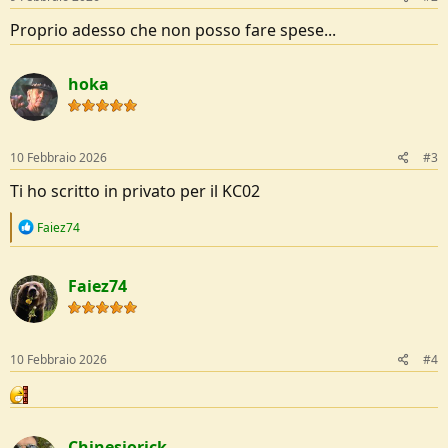
Proprio adesso che non posso fare spese...
hoka
10 Febbraio 2026
#3
Ti ho scritto in privato per il KC02
R
Faiez74
e
a
c
Faiez74
t
i
o
n
s
10 Febbraio 2026
#4
:
Chinesiorick