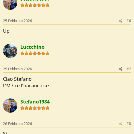
80€ spedito
o
Pagamento PayPal o bonifico
n
s
:
25 Febbraio 2026
#6
Up
Luccchino
25 Febbraio 2026
#7
Ciao Stefano
L'M7 ce l'hai ancora?
Stefano1984
26 Febbraio 2026
#8
Si