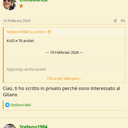
14 Febbraio 2026
#5
Stefano1984 ha scritto:
Kc02 e T6 andati
---
10 Febbraio 2026
---
Aggiungo anche questi
Clicca per allargare...
Lionsteel Twain
Versione in acciaio Magnacut e manico titanio blu e fibra di
Ciao, ti ho scritto in privato perché sono interessato al
carbonio
Gitano
Nuovo mai uscito di casa
240€ spedito
R
Pagamento PayPal o bonifico
Stefano1984
e
a
Lionsteel gitano in ulivo
c
Slip joint in niolox
t
Nuovo mai uscito di casa
Stefano1984
i