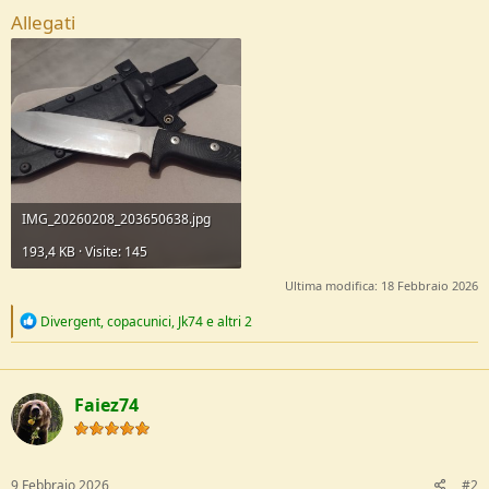
e
Allegati
IMG_20260208_203650638.jpg
193,4 KB · Visite: 145
Ultima modifica:
18 Febbraio 2026
R
Divergent
,
copacunici
,
Jk74
e altri 2
e
a
c
t
Faiez74
i
o
n
s
:
9 Febbraio 2026
#2