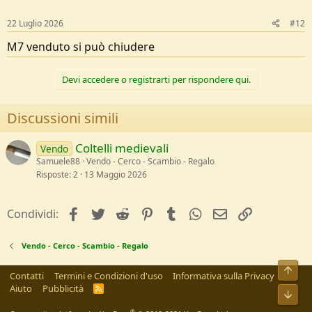
22 Luglio 2026
#12
M7 venduto si può chiudere
Devi accedere o registrarti per rispondere qui.
Discussioni simili
Coltelli medievali
Vendo
Samuele88
Vendo - Cerco - Scambio - Regalo
Risposte
2
13 Maggio 2026
facebook
Twitter
Reddit
Pinterest
Tumblr
WhatsApp
e-mail
Link
Condividi:
Vendo - Cerco - Scambio - Regalo
Alto
Contatti
Termini e Condizioni d'uso
Informativa sulla Privacy
Aiuto
Pubblicità
R
Bass
S
S
®