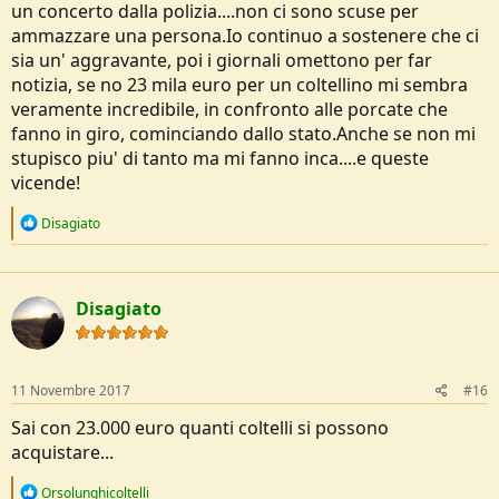
un concerto dalla polizia....non ci sono scuse per
ammazzare una persona.Io continuo a sostenere che ci
sia un' aggravante, poi i giornali omettono per far
notizia, se no 23 mila euro per un coltellino mi sembra
veramente incredibile, in confronto alle porcate che
fanno in giro, cominciando dallo stato.Anche se non mi
stupisco piu' di tanto ma mi fanno inca....e queste
vicende!
R
Disagiato
e
a
c
t
Disagiato
i
o
n
s
:
11 Novembre 2017
#16
Sai con 23.000 euro quanti coltelli si possono
acquistare...
R
Orsolunghicoltelli