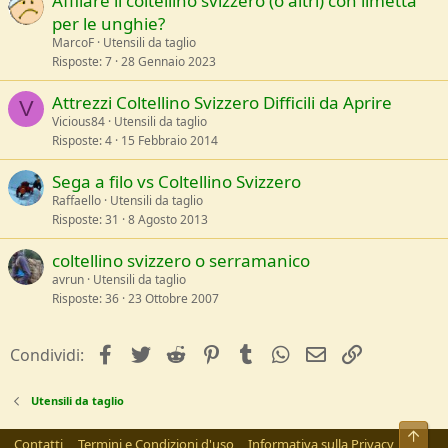
Affilare il coltellino svizzero (o altri) con limetta
per le unghie?
MarcoF
Utensili da taglio
Risposte
7
28 Gennaio 2023
Attrezzi Coltellino Svizzero Difficili da Aprire
V
Vicious84
Utensili da taglio
Risposte
4
15 Febbraio 2014
Sega a filo vs Coltellino Svizzero
Raffaello
Utensili da taglio
Risposte
31
8 Agosto 2013
coltellino svizzero o serramanico
avrun
Utensili da taglio
Risposte
36
23 Ottobre 2007
facebook
Twitter
Reddit
Pinterest
Tumblr
WhatsApp
e-mail
Link
Condividi:
Utensili da taglio
Alto
Contatti
Termini e Condizioni d'uso
Informativa sulla Privacy