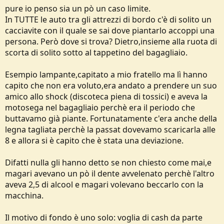
pure io penso sia un pò un caso limite.
In TUTTE le auto tra gli attrezzi di bordo c'è di solito un
cacciavite con il quale se sai dove piantarlo accoppi una
persona. Però dove si trova? Dietro,insieme alla ruota di
scorta di solito sotto al tappetino del bagagliaio.
Esempio lampante,capitato a mio fratello ma lì hanno
capito che non era voluto,era andato a prendere un suo
amico allo shock (discoteca piena di tossici) e aveva la
motosega nel bagagliaio perchè era il periodo che
buttavamo già piante. Fortunatamente c'era anche della
legna tagliata perchè la passat dovevamo scaricarla alle
8 e allora si è capito che è stata una deviazione.
Difatti nulla gli hanno detto se non chiesto come mai,e
magari avevano un pò il dente avvelenato perchè l'altro
aveva 2,5 di alcool e magari volevano beccarlo con la
macchina.
Il motivo di fondo è uno solo: voglia di cash da parte