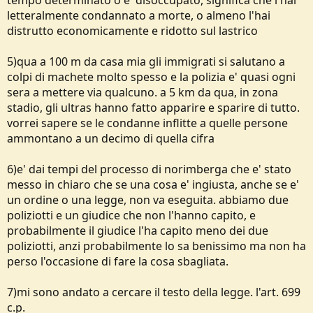
tempo determinato o e' disoccupato, significa che l'hai
letteralmente condannato a morte, o almeno l'hai
distrutto economicamente e ridotto sul lastrico
5)qua a 100 m da casa mia gli immigrati si salutano a
colpi di machete molto spesso e la polizia e' quasi ogni
sera a mettere via qualcuno. a 5 km da qua, in zona
stadio, gli ultras hanno fatto apparire e sparire di tutto.
vorrei sapere se le condanne inflitte a quelle persone
ammontano a un decimo di quella cifra
6)e' dai tempi del processo di norimberga che e' stato
messo in chiaro che se una cosa e' ingiusta, anche se e'
un ordine o una legge, non va eseguita. abbiamo due
poliziotti e un giudice che non l'hanno capito, e
probabilmente il giudice l'ha capito meno dei due
poliziotti, anzi probabilmente lo sa benissimo ma non ha
perso l'occasione di fare la cosa sbagliata.
7)mi sono andato a cercare il testo della legge. l'art. 699
c.p.