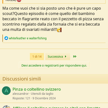
Ma come vuoi che si sia posto uno che è pure un capo
scout?Questo episodio è come quello del bambino
beccato in flagrante reato con il pezzetto di pizza senza
scontrino regalato dalla zia fornaia che si era beccata
una multa di svariati miliardi!!!
R
whitefeather
e
walterfishing
e
a
c
t
Ultimo
1 di 14
Successiva
i
o
n
Devi accedere o registrarti per rispondere qui.
s
:
Discussioni simili
Pinza o coltellino svizzero
A
alessandror
Utensili da taglio
Risposte
121
9 Dicembre 2024