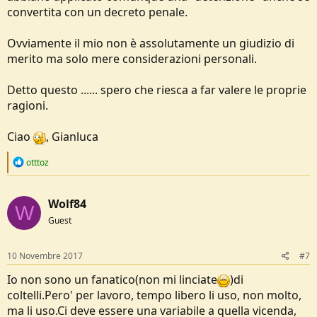
convertita con un decreto penale.
Ovviamente il mio non è assolutamente un giudizio di
merito ma solo mere considerazioni personali.
Detto questo ...... spero che riesca a far valere le proprie
ragioni.
Ciao
, Gianluca
R
otttoz
e
a
c
Wolf84
t
W
i
Guest
o
n
s
10 Novembre 2017
#7
:
Io non sono un fanatico(non mi linciate
)di
coltelli.Pero' per lavoro, tempo libero li uso, non molto,
ma li uso.Ci deve essere una variabile a quella vicenda,