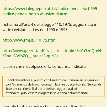
https://www.laleggepertutti.it/codice-penale/art-699-
codice-penale-porto-abusivo-di-armi
richiama all'art. 4 della legge 110/1975, aggiornata in
varie revisioni, ad es nel 1990 e 1993.
http://www.fmj.it/110_75.htm
http://www.gazzettaufficiale.it/eli...ionid=84Yo3zoQmH-
X3ogHVVfpZQ__.ntc-as5-guri2a
la cosa che mi colpisce e' la condanna indicata
Il contravventore e' punito con l'arresto da un mese ad un anno e
con l'ammenda da lire cinquantamila a lire duecentomila. Nei casi di
lieve entita', riferibili al porto dei soli oggetti atti ad
offendere, puo' essere irrogata la sola pena dell'ammenda.
ci vuole tanto a capire che e' un caso di entita'