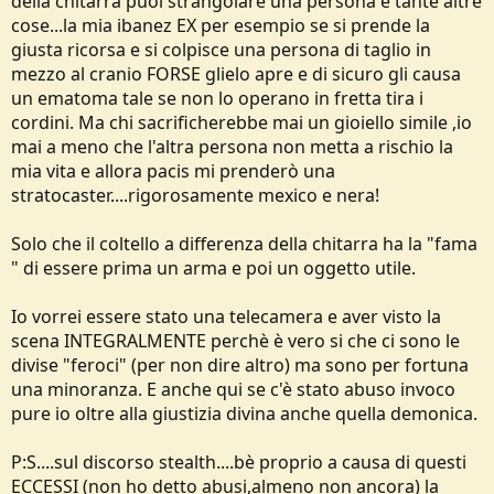
della chitarra puoi strangolare una persona e tante altre
cose...la mia ibanez EX per esempio se si prende la
giusta ricorsa e si colpisce una persona di taglio in
mezzo al cranio FORSE glielo apre e di sicuro gli causa
un ematoma tale se non lo operano in fretta tira i
cordini. Ma chi sacrificherebbe mai un gioiello simile ,io
mai a meno che l'altra persona non metta a rischio la
mia vita e allora pacis mi prenderò una
stratocaster....rigorosamente mexico e nera!
Solo che il coltello a differenza della chitarra ha la "fama
" di essere prima un arma e poi un oggetto utile.
Io vorrei essere stato una telecamera e aver visto la
scena INTEGRALMENTE perchè è vero si che ci sono le
divise "feroci" (per non dire altro) ma sono per fortuna
una minoranza. E anche qui se c'è stato abuso invoco
pure io oltre alla giustizia divina anche quella demonica.
P:S....sul discorso stealth....bè proprio a causa di questi
ECCESSI (non ho detto abusi,almeno non ancora) la