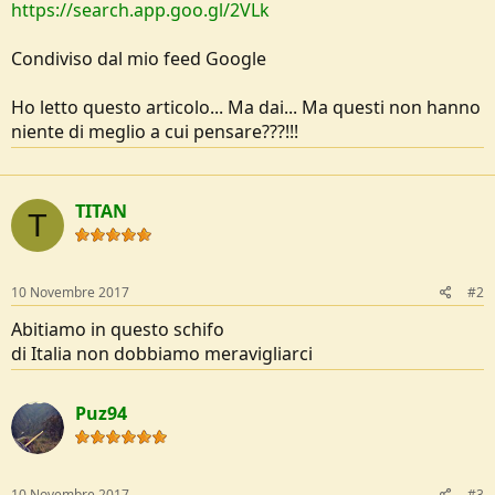
https://search.app.goo.gl/2VLk
o
n
e
Condiviso dal mio feed Google
Ho letto questo articolo... Ma dai... Ma questi non hanno
niente di meglio a cui pensare???!!!
TITAN
T
10 Novembre 2017
#2
Abitiamo in questo schifo
di Italia non dobbiamo meravigliarci
Puz94
10 Novembre 2017
#3