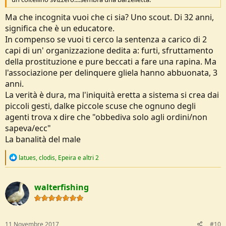
Ma che incognita vuoi che ci sia? Uno scout. Di 32 anni,
significa che è un educatore.
In compenso se vuoi ti cerco la sentenza a carico di 2
capi di un' organizzazione dedita a: furti, sfruttamento
della prostituzione e pure beccati a fare una rapina. Ma
l'associazione per delinquere gliela hanno abbuonata, 3
anni.
La verità è dura, ma l'iniquità eretta a sistema si crea dai
piccoli gesti, dalke piccole scuse che ognuno degli
agenti trova x dire che "obbediva solo agli ordini/non
sapeva/ecc"
La banalità del male
R
latues
,
clodis
,
Epeira
e altri 2
e
a
c
walterfishing
t
i
o
n
s
11 Novembre 2017
#10