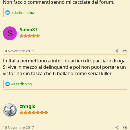
Non faccio commenti sennò mi cacciate dal forum.
R
aldodb
e
otttoz
e
a
c
Salvo87
t
S
i
o
n
s
10 Novembre 2017
#5
:
In Italia permettono a interi quartieri di spacciare droga.
Si vive in mezzo ai delinquenti e poi non puoi portare un
victorinox in tasca che ti bollano come serial killer
R
walterfishing
e
a
c
t
znnglc
i
o
n
s
:
10 Novembre 2017
#6