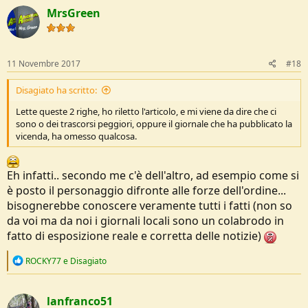
c
MrsGreen
t
i
o
n
s
11 Novembre 2017
#18
:
Disagiato ha scritto:
Lette queste 2 righe, ho riletto l'articolo, e mi viene da dire che ci
sono o dei trascorsi peggiori, oppure il giornale che ha pubblicato la
vicenda, ha omesso qualcosa.
Eh infatti.. secondo me c'è dell'altro, ad esempio come si
è posto il personaggio difronte alle forze dell'ordine...
bisognerebbe conoscere veramente tutti i fatti (non so
da voi ma da noi i giornali locali sono un colabrodo in
fatto di esposizione reale e corretta delle notizie)
R
ROCKY77
e
Disagiato
e
a
c
lanfranco51
t