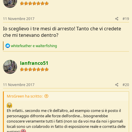
i
o
n
s
11 Novembre 2017
#19
:
Io sceglievo i tre mesi di arresto! Tanto che vi credete
che mi tenevano dentro?
R
whitefeather
e
walterfishing
e
a
c
lanfranco51
t
i
o
n
s
11 Novembre 2017
#20
:
MrsGreen ha scritto:
Eh infatti.. secondo me c'è dell'altro, ad esempio come si è posto il
personaggio difronte alle forze dell'ordine... bisognerebbe
conoscere veramente tutti i fatti (non so da voi ma da noi i giornali
locali sono un colabrodo in fatto di esposizione reale e corretta delle
notizie)