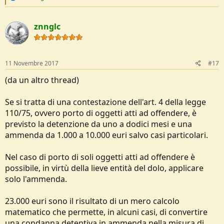
e
a
c
znnglc
t
i
o
n
s
11 Novembre 2017
#17
:
(da un altro thread)
Se si tratta di una contestazione dell'art. 4 della legge
110/75, ovvero porto di oggetti atti ad offendere, è
previsto la detenzione da uno a dodici mesi e una
ammenda da 1.000 a 10.000 euri salvo casi particolari.
Nel caso di porto di soli oggetti atti ad offendere è
possibile, in virtù della lieve entità del dolo, applicare
solo l'ammenda.
23.000 euri sono il risultato di un mero calcolo
matematico che permette, in alcuni casi, di convertire
una condanna detentiva in ammenda nella misura di