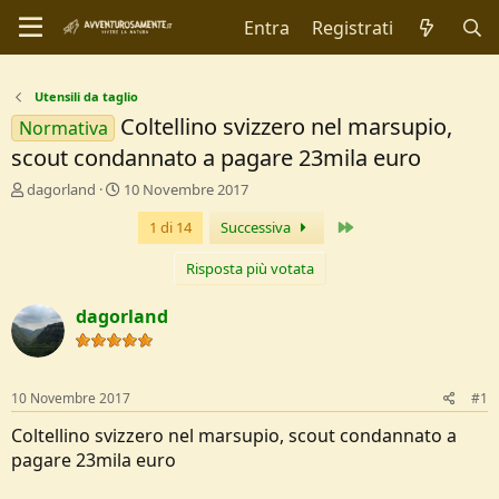
Entra
Registrati
Utensili da taglio
Coltellino svizzero nel marsupio,
Normativa
scout condannato a pagare 23mila euro
C
D
dagorland
10 Novembre 2017
r
a
Ultimo
1 di 14
Successiva
e
t
a
a
t
d
Risposta più votata
o
i
r
I
dagorland
e
n
D
i
i
z
s
i
10 Novembre 2017
#1
c
o
u
Coltellino svizzero nel marsupio, scout condannato a
s
pagare 23mila euro
s
i