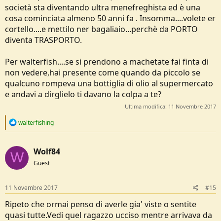
società sta diventando ultra menefreghista ed è una
cosa cominciata almeno 50 anni fa . Insomma....volete er
cortello....e mettilo ner bagaliaio...perchè da PORTO
diventa TRASPORTO.
Per walterfish....se si prendono a machetate fai finta di
non vedere,hai presente come quando da piccolo se
qualcuno rompeva una bottiglia di olio al supermercato
e andavi a dirglielo ti davano la colpa a te?
Ultima modifica:
11 Novembre 2017
R
walterfishing
e
a
c
Wolf84
t
W
i
Guest
o
n
s
11 Novembre 2017
#15
:
Ripeto che ormai penso di averle gia' viste o sentite
quasi tutte.Vedi quel ragazzo ucciso mentre arrivava da