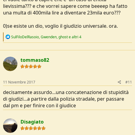
lievissima??? e che vorrei sapere come beeeep ha fatto
una multa di 400mila lire a diventare 23mila euro???
0)se esiste un dio, voglio il giudizio universale. ora.
R
SulFiloDelRasoio
,
Gwenden
,
ghost
e altri 4
e
a
c
t
tommaso82
i
o
n
s
:
11 Novembre 2017
#11
decisamente assurdo...una concatenazione di stupidità
di giudizi...a partire dalla polizia stradale, per passare
dal pm e per finire con il giudice
Disagiato