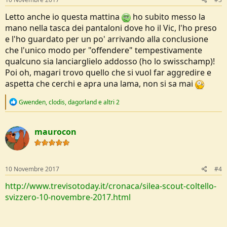
Letto anche io questa mattina
ho subito messo la
mano nella tasca dei pantaloni dove ho il Vic, l'ho preso
e l'ho guardato per un po' arrivando alla conclusione
che l'unico modo per "offendere" tempestivamente
qualcuno sia lanciarglielo addosso (ho lo swisschamp)!
Poi oh, magari trovo quello che si vuol far aggredire e
aspetta che cerchi e apra una lama, non si sa mai
R
Gwenden
,
clodis
,
dagorland
e altri 2
e
a
c
maurocon
t
i
o
n
s
10 Novembre 2017
#4
:
http://www.trevisotoday.it/cronaca/silea-scout-coltello-
svizzero-10-novembre-2017.html