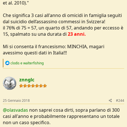
et al. 2010)."
Che significa 3 casi all'anno di omicidi in famiglia seguiti
dal suicidio dell’assassino commessi in Svizzera!
il 76% di 75 = 57, un quarto di 57, andando per eccesso è
15, spalmato su una durata di
23 anni.
Mi si consenta il francesismo: MINCHIA, magari
avessimo questi dati in Italia!!!
R
clodis
e
walterfishing
e
a
c
znnglc
t
i
o
n
s
25 Gennaio 2018
#244
:
@olasvadas
non saprei cosa dirti, sopra parlano di 300
casi all'anno e probabilmente rappresentano un totale
non un caso specifico.