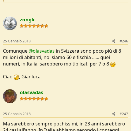
e
a
c
t
znnglc
i
o
n
s
:
25 Gennaio 2018
#246
Comunque
@olasvadas
in Svizzera sono poco più di 8
milioni di abitanti, noi siamo 60 e fischia ...... quei
numeri, in Italia, sarebbero moltiplicati per 7 o 8
Ciao
, Gianluca
olasvadas
25 Gennaio 2018
#247
Ma sarebbero sempre pochissimi, in 23 anni sarebbero
24 casi all'anno. In Italia abbiamo secondo i conteggi