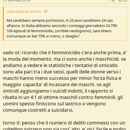
25 Gennaio 2018
#253
olasvadas ha scritto:
Ma sarebbero sempre pochissimi, in 23 anni sarebbero 24 casi
all'anno. In Italia abbiamo secondo i conteggi giornalistici OLTRE
100 episodi di femminicidio, (orribile neologismo), sare bbero
comunque un bel 75% in meno, o sbaglio?
vado ot: ricordo che il femminicidio c'era anche prima, e'
la moda del momento. ma ci sono anche i maschicidi. se
andiamo a vedere le statistiche i tentativi di omicidio
sono alla pari tra i due sessi, quelli delle donne verso i
maschi hanno meno successo per minor forza fisica e
maggior capacita' di incassare dei maschi. se agli
omicidi aggiungiamo i suicidi indotti, il rapporto si
ribalta in un 4:1 di vittime maschili contro femminili. gli
uomini spesso finiscono sul lastrico o vengono
comunque costretti a suicidarsi.
torno it: penso che il numero di delitti commessi con un
coltellino svizzero non sia cosi' alto. e' piu' facile e molto