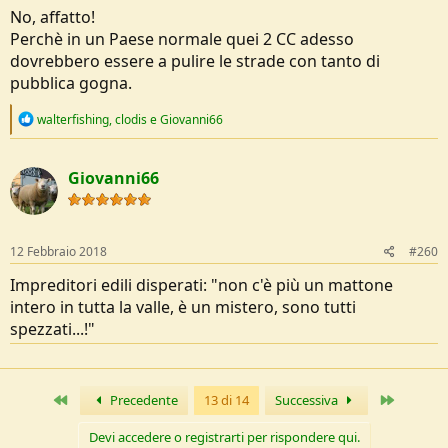
No, affatto!
Perchè in un Paese normale quei 2 CC adesso
dovrebbero essere a pulire le strade con tanto di
pubblica gogna.
R
walterfishing
,
clodis
e
Giovanni66
e
a
c
Giovanni66
t
i
o
n
s
12 Febbraio 2018
#260
:
Impreditori edili disperati: "non c'è più un mattone
intero in tutta la valle, è un mistero, sono tutti
spezzati...!"
Primo
Ultimo
Precedente
13 di 14
Successiva
Devi accedere o registrarti per rispondere qui.