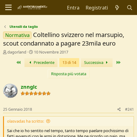
Entra
Registrati
Utensili da taglio
Coltellino svizzero nel marsupio,
Normativa
scout condannato a pagare 23mila euro
C
D
dagorland
10 Novembre 2017
r
a
Primo
Ultimo
Precedente
13 di 14
Successiva
e
t
a
a
t
d
Risposta più votata
o
i
r
I
znnglc
e
n
D
i
i
z
s
i
25 Gennaio 2018
#241
c
o
u
olasvadas ha scritto:
s
s
Sai che io ho sentito nel tempo, tanto tempo paelare pochissimo di
i
fatti avvenuti con le armi in dotazione. Me ne ricordo un paio, ma