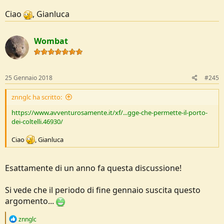
Ciao
, Gianluca
Wombat
25 Gennaio 2018
#245
znnglc ha scritto:
https://www.avventurosamente.it/xf/...gge-che-permette-il-porto-
dei-coltelli.46930/
Ciao
, Gianluca
Esattamente di un anno fa questa discussione!
Si vede che il periodo di fine gennaio suscita questo
argomento...
R
znnglc