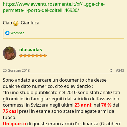
https://www.avventurosamente.it/xf/...gge-che-
permette-il-porto-dei-coltelli.46930/
Ciao
, Gianluca
R
Wombat
e
a
c
olasvadas
t
i
o
n
s
25 Gennaio 2018
#243
:
Sono andato a cercare un documento che desse
qualche dato numerico, cito ed evidenzio :
"In uno studio pubblicato nel 2010 sono stati analizzati
gli omicidi in famiglia seguiti dal suicidio dell’assassino
commessi in Svizzera negli ultimi
23 anni
:
nel
76 %
dei
75 casi
presi in esame sono state impiegate armi da
fuoco.
Un quarto
di queste erano armi d’ordinanza (Grabherr