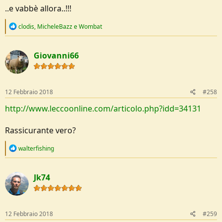
..e vabbè allora..!!!
R
clodis
,
MicheleBazz
e
Wombat
e
a
c
Giovanni66
t
i
o
n
s
12 Febbraio 2018
#258
:
http://www.leccoonline.com/articolo.php?idd=34131
Rassicurante vero?
R
walterfishing
e
a
c
Jk74
t
i
o
n
s
12 Febbraio 2018
#259
: