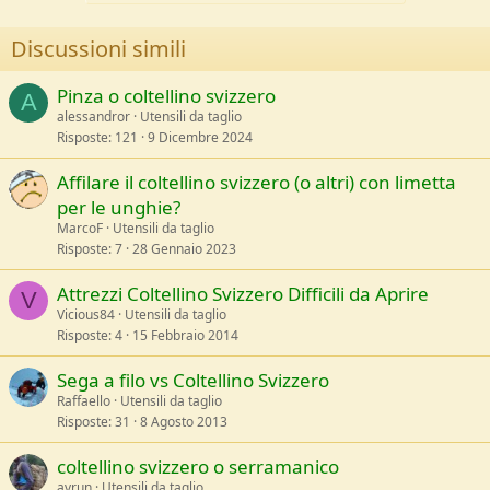
Discussioni simili
Pinza o coltellino svizzero
A
alessandror
Utensili da taglio
Risposte
121
9 Dicembre 2024
Affilare il coltellino svizzero (o altri) con limetta
per le unghie?
MarcoF
Utensili da taglio
Risposte
7
28 Gennaio 2023
Attrezzi Coltellino Svizzero Difficili da Aprire
V
Vicious84
Utensili da taglio
Risposte
4
15 Febbraio 2014
Sega a filo vs Coltellino Svizzero
Raffaello
Utensili da taglio
Risposte
31
8 Agosto 2013
coltellino svizzero o serramanico
avrun
Utensili da taglio