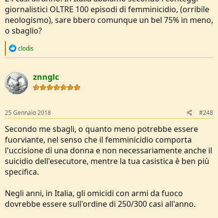
giornalistici OLTRE 100 episodi di femminicidio, (orribile
neologismo), sare bbero comunque un bel 75% in meno,
o sbaglio?
R
clodis
e
a
c
znnglc
t
i
o
n
s
25 Gennaio 2018
#248
:
Secondo me sbagli, o quanto meno potrebbe essere
fuorviante, nel senso che il femminicidio comporta
l'uccisione di una donna e non necessariamente anche il
suicidio dell'esecutore, mentre la tua casistica è ben più
specifica.
Negli anni, in Italia, gli omicidi con armi da fuoco
dovrebbe essere sull'ordine di 250/300 casi all'anno.