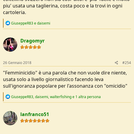
piu' usata una taglierina, costa poco e la trovi in ogni
cartoleria.
R
GiuseppeR83
e
daisemi
e
a
c
Dragomyr
t
i
o
n
s
26 Gennaio 2018
#254
:
"Femminicidio" è una parola che non vuole dire niente,
usata solo a livello giornalistico facendo leva
sull'ignoranza popolare per l'assonanza con "omicidio"
R
GiuseppeR83
,
daisemi
,
walterfishing
e 1 altra persona
e
a
c
lanfranco51
t
i
o
n